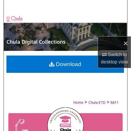
Search
Browse Collections
My Account
×
About
Switch to
desktop
view
Digital Commons Network™
Download
>
>
Home
Chula-ETD
8611