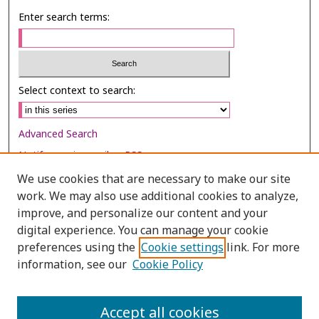
Enter search terms:
Select context to search:
Advanced Search
Notify me via email or
RSS
We use cookies that are necessary to make our site
Browse
work. We may also use additional cookies to analyze,
improve, and personalize our content and your
Collections
digital experience. You can manage your cookie
Disciplines
preferences using the
Cookie settings
link. For more
Authors
information, see our
Cookie Policy
Author Corner
Accept all cookies
Author FAQ