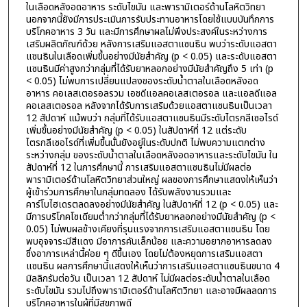
ในเลือดหลังอดอาหาร ระดับไขมัน และพารามิเตอร์ด้านโลหิตวิทยา
นอกจากนี้ยังมีการประเมินการรับประทานอาหารโดยใช้แบบบันทึกการ
บริโภคอาหาร 3 วัน และมีการศึกษาผลไม่พึงประสงค์ในระหว่างการ
เสริมผลิตภัณฑ์ด้วย หลังการเสริมแอสตาแซนธิน พบว่าระดับแอสตา
แซนธินในเลือดเพิ่มขึ้นอย่างมีนัยสำคัญ (p < 0.05) และระดับแอสตา
แซนธินมีค่าสูงกว่ากลุ่มที่ได้รับยาหลอกอย่างมีนัยสำคัญถึง 5 เท่า (p
< 0.05) ไม่พบการเปลี่ยนแปลงของระดับน้ำตาลในเลือดหลังอด
อาหาร คอเลสเตอรอลรวม เอชดีแอลคอเลสเตอรอล และแอลดีแอล
คอเลสเตอรอล หลังจากได้รับการเสริมด้วยแอสตาแซนธินเป็นเวลา
12 สัปดาห์ แม้พบว่า กลุ่มที่ได้รับแอสตาแซนธินมีระดับไตรกลีเซอไรด์
เพิ่มขึ้นอย่างมีนัยสำคัญ (p < 0.05) ในสัปดาห์ที่ 12 แต่ระดับ
ไตรกลีเซอไรด์ที่เพิ่มขึ้นนั้นยังอยู่ในระดับปกติ ไม่พบความแตกต่าง
ระหว่างกลุ่ม ของระดับน้ำตาลในเลือดหลังอดอาหารและระดับไขมัน ใน
สัปดาห์ที่ 12 ในการศึกษานี้ การเสริมแอสตาแซนธินไม่มีผลต่อ
พารามิเตอร์ด้านโลหิตวิทยาส่วนใหญ่ ผลของการศึกษาแสดงให้เห็นว่า
ผู้เข้าร่วมการศึกษาในกลุ่มทดลอง ได้รับพลังงานรวมและ
คาร์โบไฮเดรตลดลงอย่างมีนัยสำคัญ ในสัปดาห์ที่ 12 (p < 0.05) และ
มีการบริโภคโซเดียมต่ำกว่ากลุ่มที่ได้รับยาหลอกอย่างมีนัยสำคัญ (p <
0.05) ไม่พบผลข้างเคียงที่รุนแรงจากการเสริมแอสตาแซนธิน โดย
พบอุจจาระมีสีแดง มีอาการคันเล็กน้อย และความอยากอาหารลดลง
ซึ่งอาการเหล่านี้ค่อย ๆ ดีขึ้นเอง โดยไม่ต้องหยุดการเสริมแอสตา
แซนธิน ผลการศึกษานี้แสดงให้เห็นว่าการเสริมแอสตาแซนธินขนาด 4
มิลลิกรัมต่อวัน เป็นเวลา 12 สัปดาห์ ไม่มีผลต่อระดับน้ำตาลในเลือด
ระดับไขมัน รวมไปถึงพารามิเตอร์ด้านโลหิตวิทยา และอาจมีผลลดการ
บริโภคอาหารในผู้ที่มีสุขภาพดี