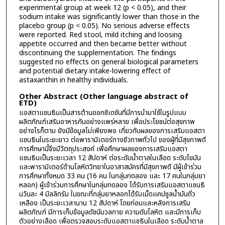
experimental group at week 12 (p < 0.05), and their
sodium intake was significantly lower than those in the
placebo group (p < 0.05). No serious adverse effects
were reported. Red stool, mild itching and loosing
appetite occurred and then became better without
discontinuing the supplementation. The findings
suggested no effects on general biological parameters
and potential dietary intake-lowering effect of
astaxanthin in healthy individuals.
Other Abstract (Other language abstract of
ETD)
แอสตาแซนธินเป็นสารต้านออกซิเดชันที่มีการนำมาใช้ในรูปแบบ
ผลิตภัณฑ์เสริมอาหารกันอย่างแพร่หลาย เพื่อประโยชน์ต่อสุขภาพ
อย่างไรก็ตาม ยังมีข้อมูลไม่เพียงพอ เกี่ยวกับผลของการเสริมแอสตา
แซนธินในระยะยาว ต่อพารามิเตอร์ทางชีวภาพทั่วไป ของผู้ที่มีสุขภาพดี
การศึกษานี้จึงมีวัตถุประสงค์ เพื่อศึกษาผลของการเสริมแอสตา
แซนธินเป็นระยะเวลา 12 สัปดาห์ ต่อระดับน้ำตาลในเลือด ระดับไขมัน
และพารามิเตอร์ด้านโลหิตวิทยาในอาสาสมัครที่มีสุขภาพดี มีผู้เข้าร่วม
การศึกษาทั้งหมด 33 คน (16 คน ในกลุ่มทดลอง และ 17 คนในกลุ่มยา
หลอก) ผู้เข้าร่วมการศึกษาในกลุ่มทดลอง ได้รับการเสริมแอสตาแซนธิ
นวันละ 4 มิลลิกรัม ในขณะที่กลุ่มยาหลอกได้รับเม็ดแคปซูลน้ำมันถั่ว
เหลือง เป็นระยะเวลานาน 12 สัปดาห์ โดยก่อนและหลังการเสริม
ผลิตภัณฑ์ มีการเก็บข้อมูลดัชนีมวลกาย ความดันโลหิต และมีการเก็บ
ตัวอย่างเลือด เพื่อตรวจสอบระดับแอสตาแซธินในเลือด ระดับน้ำตาล