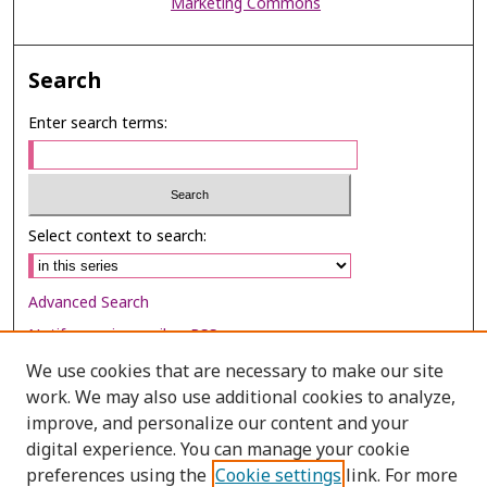
Marketing Commons
Search
Enter search terms:
Select context to search:
Advanced Search
Notify me via email or
RSS
We use cookies that are necessary to make our site
Browse
work. We may also use additional cookies to analyze,
Collections
improve, and personalize our content and your
digital experience. You can manage your cookie
Disciplines
preferences using the
Cookie settings
link. For more
Authors