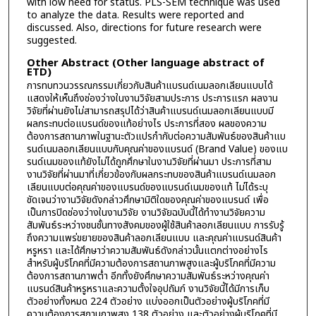
with low need for status. PLS-SEM technique was used
to analyze the data. Results were reported and
discussed. Also, directions for future research were
suggested.
Other Abstract (Other language abstract of
ETD)
การทบทวนวรรณกรรมเกี่ยวกับสินค้าแบรนด์เนมลอกเลียนแบบได้
แสดงให้เห็นถึงช่องว่างในงานวิจัยสามประการ ประการแรก ผลงาน
วิจัยที่ผ่านยังไม่สามารถสรุปได้ว่าสินค้าแบรนด์เนมลอกเลียนแบบมี
ผลกระทบต่อแบรนด์ของแท้อย่างไร ประการที่สอง ผลของความ
ต้องการสถานภาพในฐานะตัวแปรกำกับต่อความสัมพันธ์ของสินค้าแบ
รนด์เนมลอกเลียนแบบกับคุณค่าของแบรนด์ (Brand Value) ของแบ
รนด์เนมของแท้ยังไม่ได้ถูกศึกษาในงานวิจัยที่ผ่านมา ประการที่สาม
งานวิจัยที่ผ่านมาที่เกี่ยวข้องกับผลกระทบของสินค้าแบรนด์เนมลอก
เลียนแบบต่อคุณค่าของแบรนด์ของแบรนด์เนมของแท้ ไม่ได้ระบุ
ชัดเจนว่างานวิจัยดังกล่าวศึกษามิติใดของคุณค่าของแบรนด์ เพื่อ
เป็นการปิดช่องว่างในงานวิจัย งานวิจัยฉบับนี้ได้ทำงานวิจัยความ
สัมพันธ์ระหว่างชนชั้นทางสังคมของผู้ใช้สินค้าลอกเลียนแบบ การรับรู้
ถึงความแพร่ขยายของสินค้าลอกเลียนแบบ และคุณค่าแบรนด์สินค้า
หรูหรา และได้ศึกษาว่าความสัมพันธ์ดังกล่าวนั้นแตกต่างอย่างไร
สำหรับผู้บริโภคที่มีความต้องการสถานภาพสูงและผู้บริโภคที่มีความ
ต้องการสถานภาพต่ำ อีกทั้งยังศึกษาความสัมพันธ์ระหว่างคุณค่า
แบรนด์สินค้าหรูหราและความตั้งใจอุปถัมภ์ งานวิจัยนี้ได้มีการเก็บ
ตัวอย่างทั้งหมด 224 ตัวอย่าง แบ่งออกเป็นตัวอย่างผู้บริโภคที่มี
ความต้องการสถานภาพสูง 138 ตัวอย่าง และตัวอย่างผู้บริโภคที่มี