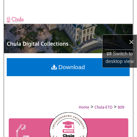
Search
Browse Collections
My Account
×
About
Switch to
desktop
view
Digital Commons Network™
Download
>
>
Home
Chula-ETD
809