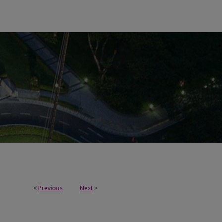
<
Previous
Next
>