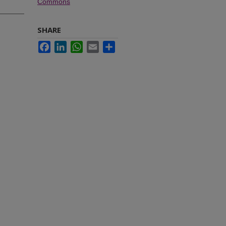
Commons
SHARE
Facebook
LinkedIn
WhatsApp
Email
Share