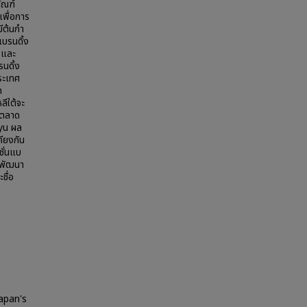
ัณฑ์
เพื่อการ
มีต้นกำ
บรนดิ้ง
 และ
รนดิ้ง
ระเทศ
n
ลีใต้จะ
รตลาด
lyu ผล
คียงกัน
ชั่นแบ
ังพัฒนา
ชื่อ
apan's