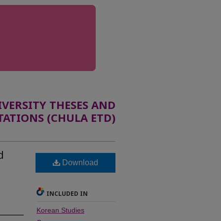
ERSITY THESES AND
TATIONS (CHULA ETD)
d
Download
INCLUDED IN
Korean Studies