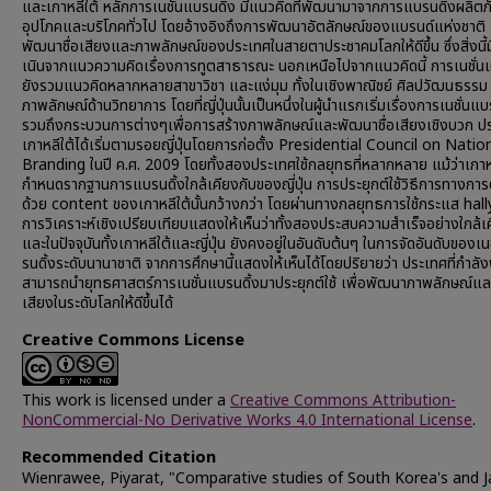
และเกาหลีใต้ หลักการเนชั่นแบรนดิ้ง มีแนวคิดที่พัฒนามาจากการแบรนดิ้งผลิตภ
อุปโภคและบริโภคทั่วไป โดยอ้างอิงถึงการพัฒนาอัตลักษณ์ของแบรนด์แห่งชาติ 
พัฒนาชื่อเสียงและภาพลักษณ์ของประเทศในสายตาประชาคมโลกให้ดีขึ้น ซึ่งสิ่งนี้
เนินจากแนวความคิดเรื่องการทูตสาธารณะ นอกเหนือไปจากแนวคิดนี้ การเนชั่นแ
ยังรวมแนวคิดหลากหลายสาขาวิชา และแง่มุม ทั้งในเชิงพาณิชย์ ศิลปวัฒนธรรม
ภาพลักษณ์ด้านวิทยาการ โดยที่ญี่ปุ่นนั้นเป็นหนึ่งในผู้นำแรกเริ่มเรื่องการเนชั่นแบ
รวมถึงกระบวนการต่างๆเพื่อการสร้างภาพลักษณ์และพัฒนาชื่อเสียงเชิงบวก ป
เกาหลีใต้ได้เริ่มตามรอยญี่ปุ่นโดยการก่อตั้ง Presidential Council on Natio
Branding ในปี ค.ศ. 2009 โดยทั้งสองประเทศใช้กลยุทธที่หลากหลาย แม้ว่าเกาห
กำหนดรากฐานการแบรนดิ้งใกล้เคียงกับของญี่ปุ่น การประยุกต์ใช้วิธีการทางกา
ด้วย content ของเกาหลีใต้นั้นกว้างกว่า โดยผ่านทางกลยุทธการใช้กระแส hal
การวิเคราะห์เชิงเปรียบเทียบแสดงให้เห็นว่าทั้งสองประสบความสำเร็จอย่างใกล้เ
และในปัจจุบันทั้งเกาหลีใต้และญี่ปุ่น ยังคงอยู่ในอันดับต้นๆ ในการจัดอันดับของเน
รนดิ้งระดับนานาชาติ จากการศึกษานี้แสดงให้เห็นได้โดยปริยายว่า ประเทศที่กำล
สามารถนำยุทธศาสตร์การเนชั่นแบรนดิ้งมาประยุกต์ใช้ เพื่อพัฒนาภาพลักษณ์และ
เสียงในระดับโลกให้ดีขึ้นได้
Creative Commons License
This work is licensed under a
Creative Commons Attribution-
NonCommercial-No Derivative Works 4.0 International License
.
Recommended Citation
Wienrawee, Piyarat, "Comparative studies of South Korea's and J