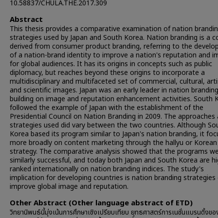
10.58837/CHULA.THE.2017.309
Abstract
This thesis provides a comparative examination of nation brandi
strategies used by Japan and South Korea. Nation branding is a 
derived from consumer product branding, referring to the devel
of a nation-brand identity to improve a nation's reputation and 
for global audiences. It has its origins in concepts such as public
diplomacy, but reaches beyond these origins to incorporate a
multidisciplinary and multifaceted set of commercial, cultural, arti
and scientific images. Japan was an early leader in nation branding
building on image and reputation enhancement activities. South 
followed the example of Japan with the establishment of the
Presidential Council on Nation Branding in 2009. The approaches
strategies used did vary between the two countries. Although So
Korea based its program similar to Japan's nation branding, it fo
more broadly on content marketing through the hallyu or Korea
strategy. The comparative analysis showed that the programs w
similarly successful, and today both Japan and South Korea are hi
ranked internationally on nation branding indices. The study's
implication for developing countries is nation branding strategies
improve global image and reputation.
Other Abstract (Other language abstract of ETD)
วิทยานิพนธ์นี้มุ่งเน้นการศึกษาเชิงเปรียบเทียบ ยุทธศาสตร์การเนชั่นแบรนดิ้งของญ