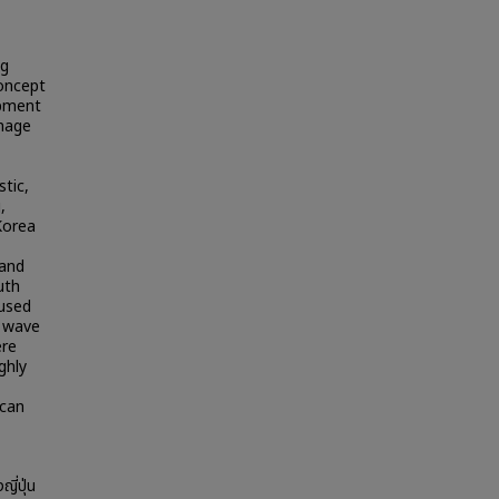
ng
concept
opment
image
stic,
,
Korea
 and
uth
cused
n wave
ere
ghly
 can
ี่ปุ่น