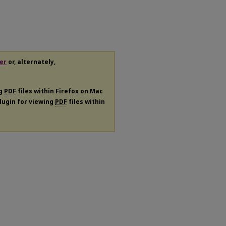
er
or, alternately,
ng
PDF
files within Firefox on Mac
plugin for viewing
PDF
files within