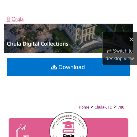
Search
Browse Collections
My Account
×
About
Switch to
desktop
view
Digital Commons Network™
Download
>
>
Home
Chula-ETD
780