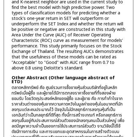
and K-nearest neighbor are used in the current study to
find the best model with high predictive power. Two
types of classification models for predicting whether a
stock's one-year return in SET will outperform or
underperform the SET Index and whether the return will
be positive or negative are constructed in this study with
Area Under the Curve (AUC) of Receiver Operating
Characteristic (ROC) curve as measurement for models'
performance. This study primarily focuses on the Stock
Exchange of Thailand. The resulting AUCs demonstrates
that the usefulness of these models can be rated as
"Acceptable" to "Good" with AUC range from 0.7 to
above 0.8 using Deloitte's standard.
Other Abstract (Other language abstract of
ETD)
ตลาดหลักทรัพย์ คือ ศูนย์รวมการซื้อขายหุ้นส่วนบริษัทที่อยู่ในหลัก
ทรัพย์เมื่อผู้ซื้อ และผู้ขายได้มีการตกลงราคาซื้อขายที่ทั้งสองฝ่าย
ยอมรับ โดยวัตถุประสงค์หลักของผู้ซื้อ และผู้ขาย คือ การทำกำไรจาก
ราคาส่วนต่างของหุ้นจากความคาดหวังในมูลค่าของหุ้นในอนาคตที่นัก
ลงทุนแต่ละคนประมาณไว้ ปัจจุบันไม่มีกลยุทธ์การลงทุนหุ้นที่เป็น
เอกฉันท์ว่าเป็นกลยุทธ์ที่ดีที่สุด ทั้งนี้การสร้างเกณฑ์ หรือกลยุทธ์การ
ลงทุนขึ้นอยู่กับประสบการณ์ส่วนตัวของนักลงทุนคนเป็นส่วนใหญ่ เพื่อ
ลดปัญหาความจำเป็นของการใช้ประสบการณ์ส่วนตัว งานวิจัยนี้ได้ใช้
ดัชนีทางการเงิน และการแยกแยะอุตสาหกรรมในการสร้างตัวแบบ