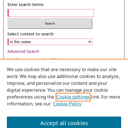
Enter search terms:
Select context to search:
Advanced Search
Notify me via email or
RSS
We use cookies that are necessary to make our site
Browse
work. We may also use additional cookies to analyze,
improve, and personalize our content and your
Collections
digital experience. You can manage your cookie
Disciplines
preferences using the
Cookie settings
link. For more
Authors
information, see our
Cookie Policy
Author Corner
Accept all cookies
Author FAQ