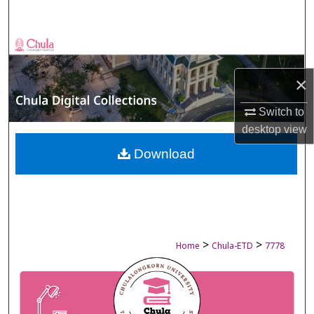
Search
Browse Collections
×
My Account
Switch to
About
desktop
view
Digital Commons Network™
Download
>
>
Home
Chula-ETD
7778