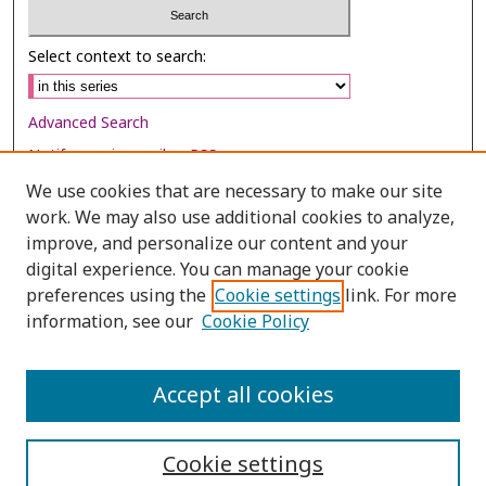
Select context to search:
Advanced Search
Notify me via email or
RSS
We use cookies that are necessary to make our site
Browse
work. We may also use additional cookies to analyze,
Collections
improve, and personalize our content and your
digital experience. You can manage your cookie
Disciplines
preferences using the
Cookie settings
link. For more
Authors
information, see our
Cookie Policy
Author Corner
Author FAQ
Accept all cookies
Cookie settings