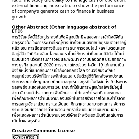
ratio: the study the ability to manage cash of operation,
external financing index ratio: to show the performance
of company’s generate cash to finance in business
growth
Other Abstract (Other language abstract of
ETD)
การวิจัยครั้งนี้มีวัตถุประสงค์เพื่อพิสูจน์อิทธิพลของการเข้าถึงดิจิทัล
ต่อธุรกิจในช่วงการระบาดใหญ่การเข้าถึงแบบดิจิทัลมีอยู่รอบตัวเราอยู่
แล้ว เช่น การสื่อสารทางอีเมล การธนาคารออนไลน์ ฯลฯ ในตอนแรก
มีอยู่สี่ปัจจัยที่ขับเคลื่อนโลกของเราโดยใช้การเข้าถึงแบบดิจิทัล ได้แก่
ระบบนิเวศ นวัตกรรมการวิจัยและพัฒนา ความปลอดภัย ประสิทธิภาพ
ทางธุรกิจ และในปี 2020 การระบาดใหญ่ของ โควิด-19 ได้กลายเป็น
ปัจจัยหนึ่งที่ขับเคลื่อนการเข้าถึงดิจิทัลทั่วโลก งานวิจัยนี้จะศึกษา
กลยุทธ์ของบริษัทที่มีการพลิกโฉมและปรับตัวสู่ดิจิทัลหลังจากประสบ
กับการระบาดใหญ่ และจะศึกษากลยุทธ์ทางธุรกิจในปัจจัยทั้ง 5 ประการ
ผลลัพธ์จะแสดงในงบการเงิน เกณฑ์ที่ใช้ในการพิสูจน์ผลลัพธ์มีอยู่สี่
ส่วน คือ งบกำไรขาดทุน: เพื่อศึกษารายได้และกำไรสุทธิ และงบดุล:
เพื่อศึกษาผลการดำเนินงานของบริษัทในการสร้างรายได้และกำไรจาก
การลงทุนอัตราส่วน กระแสเงินสด: ศึกษาความสามารถในการ จัดการ
กระแสเงินสดจากการดำเนินงาน อัตราส่วนดัชนีการเงินภายนอก :
เพื่อแสดงผลการดำเนินงานของบริษัทสร้างเงินสดเป็นเงินสดในการ
เติบโตของธุรกิจ
Creative Commons License