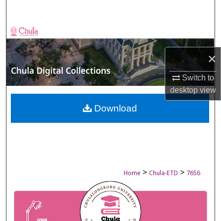
Search
Browse Collections
×
My Account
Switch to
About
desktop
view
Digital Commons Network™
Download
>
>
Home
Chula-ETD
7656