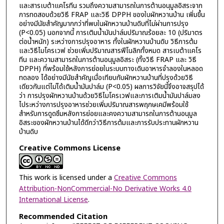
และสารเบต้าแคโรทีน รวมถึงความสามารถในการต้านอนุมูลอิสระจาก
การทดสอบด้วยวิธี FRAP และวิธี DPPH ของใบผักหวานบ้าน เพิ่มขึ้น
อย่างมีนัยสำคัญมากกว่าที่พบในผักหวานบ้านดิบที่ไม่ผ่านการปรุง
(P<0.05) นอกจากนี้ การเติมน้ำมันปาล์มปริมาณร้อยละ 10 (ปริมาตร
ต่อน้ำหนัก) ระหว่างการปรุงอาหาร ทั้งในผักหวานบ้านดิบ วิธีการต้ม
และวิธีไมโครเวฟ ช่วยเพิ่มปริมาณสารฟีโนลิกทั้งหมด สารเบต้าแคโร
ทีน และความสามารถในการต้านอนุมูลอิสระ (ทั้งวิธี FRAP และ วิธี
DPPH) ที่พร้อมใช้หลังการย่อยในระบบทางเดินอาหารจำลองในหลอด
ทดลอง ได้อย่างมีนัยสำคัญเมื่อเทียบกับผักหวานบ้านที่ปรุงด้วยวิธี
เดียวกันแต่ไม่ได้เติมน้ำมันปาล์ม (P<0.05) ผลการวิจัยนี้จึงอาจสรุปได้
ว่า การปรุงผักหวานบ้านด้วยวิธีไมโครเวฟและการเติมน้ำมันปาล์มลง
ไประหว่างการปรุงอาหารช่วยเพิ่มปริมาณสารพฤกษเคมีพร้อมใช้
สำหรับการดูดซึมหลังการย่อยและคงความสามารถในการต้านอนุมูล
อิสระของผักหวานบ้านได้ดีกว่าวิธีการต้มและการรับประทานผักหวาน
บ้านดิบ
Creative Commons License
This work is licensed under a
Creative Commons
Attribution-NonCommercial-No Derivative Works 4.0
International License
.
Recommended Citation