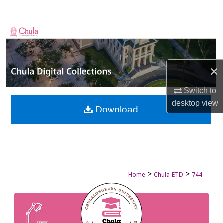
Search
Browse Collections
My Account
×
About
Switch to
desktop
view
Digital Commons Network™
Download
>
>
Home
Chula-ETD
744