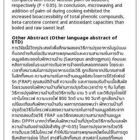
respectively (P < 0.05). In conclusion, microwaving and
addition of palm oil during cooking exhibited the
increased bioaccessibility of total phenolic compounds,
beta-carotene content and antioxidant capacities than
boiled and raw sweet leaf.
Other Abstract (Other language abstract of
ETD)
การวิจัยนี้มีวัตถุประสงค์เพื่อศึกษาผลของวิธีการปรุงอาหารในรูปแบบ
ที่แตกต่างกันต่อปริมาณสารพฤกษเคมีและความสามารถในการต้าน
อนุมูลอิสระของใบผักหวานบ้าน (Sauropus androgynus) ก่อนและ
หลังการย่อยในระบบทางเดินอาหารจำลองในหลอดทดลอง โดยระยะ
เวลาที่เหมาะสมในการปรุงอาหารแต่ละวิธี ถูกเลือกจากปริมาณสารฟี
โนลิกทั้งหมด ความสามารถในการต้านอนุมูลอิสระโดยการรีดิวซ์เฟอร์
ริก (FRAP) คุณสมบัติด้านสี ความแข็ง และการยอมรับด้านเนื้อสัมผัส
โดยรวมของใบผักหวานบ้านที่ผ่านการปรุงด้วยเวลาต่าง ๆ กัน ในที่สุด
วิธีการปรุงผักหวานบ้านด้วยวิธีการต้ม นาน 5 นาที และวิธีปรุงโดยใช้
เตาไมโครเวฟ ความแรงไฟ 800 วัตต์ นาน 90 วินาที ถูกเลือกนำมา
เปรียบเทียบกับผักหวานบ้านดิบ ผลการทดลองพบว่า ผักหวานบ้านที่
ปรุงด้วยวิธีไมโครเวฟแสดงความสามารถในการต้านอนุมูลอิสระจาก
การทดสอบด้วยวิธี FRAP และวิธีทดสอบความสามารถต้านอนุมูล
อิสระ DPPH มากกว่าที่พบในผักหวานบ้านที่ปรุงด้วยวิธีการต้มและผัก
หวานบ้านดิบอย่างมีนัยสำคัญ (P<0.05) โดยการปรุงอาหารด้วยวิธี
การต้มและวิธีไมโครเวฟ ทำให้ปริมาณสารพฤกษเคมีพร้อมใช้ในการดูด
ซึมหลังการย่อย ได้แก่ สารฟีโนลิกทั้งหมด สารฟลาโวนอยด์ทั้งหมด