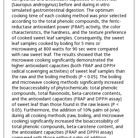
(Sauropus androgynus) before and during in vitro
simulated gastrointestinal digestion. The optimum
cooking time of each cooking method was prior selected
according to the total phenolic compounds, the ferric-
reductase antioxidant power (FRAP) activity, the color
characteristics, the hardness, and the texture preference
of cooked sweet leaf samples. Consequently, the sweet
leaf samples cooked by boiling for 5 mins or
microwaving at 800 watts for 90 sec were compared
with raw sweet leaf. The results showed that the
microwave cooking significantly demonstrated the
higher antioxidant capacities (both FRAP and DPPH
radical scavenging activities) of sweet leaf samples than
the raw and the boiling methods (P < 0.05). The boiling
and microwave cooking methods significantly increased
the bioaccessibility of phytochemicals: total phenolic
compounds, total flavonoids, beta-carotene contents,
and the antioxidant capacities (FRAP and DPPH assay)
of sweet leaf than those found in the raw leaves (P <
0.05). Furthermore, the addition of 10% palm oil (v/w)
during all cooking methods (raw, boiling, and microwave
cooking) significantly increased the bioaccessibility of
total phenolic compounds, beta-carotene content, and
the antioxidant capacities (FRAP and DPPH assay)
compared with those without palm oil addition,