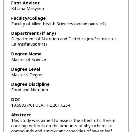
First Advisor
Kittana Makynen
Faculty/College
Faculty of Allied Health Sciences (คณะสหเวชศาสตร์)
Department (if any)
Department of Nutrition and Dietetics (ภาควิชาโภชนาการ
และการกำหนดอาหาร)
Degree Name
Master of Science
Degree Level
Master's Degree
Degree Discipline
Food and Nutrition
DOI
10.58837/CHULA.THE.2017.254
Abstract
This study was aimed to assess the effect of different
cooking methods on the amounts of phytochemical
compounds and antioxidant capacities of sweet leaf