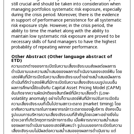
still crucial and should be taken into consideration when
managing portfolios systematic risk exposure, especially
during the crisis period. Moreover, there is the evidence
in support of performance persistence for all systematic
risk exposure style. However, in the crisis period, the
ability to time the market along with the ability to
maintain low systematic risk exposure are proved to be
necessary skills of fund managers to have the highest
probability of repeating winner performance.
Other Abstract (Other language abstract of
ETD)
ความแตกต่างของการเปิดรับความเสี่ยงเชิงระบบส่งผลต่อผลการ
ดำเนินงานและความสม่ำเสมอของผลการดำเนินงานของเฮดจ์ฟัน โดย
เฮดจ์ฟันที่มีการเปิดรับความเสี่ยงเชิงระบบต่ำอย่างสม่ำเสมอมีผลการ
ดำเนินที่ดีกว่าเฮดจ์ฟันที่มีการเปิดรับความเสี่ยงเชิงระบบรูปแบบอื่น
ผลการศึกษานี้ขัดแย้งกับ Capital Asset Pricing Model (CAPM)
อันเกิดจากความผิดปกติของสินทรัพย์ที่มีความเสี่ยงต่ำ (Low-
volatility anomaly) อย่างไรก็ตามเฮดจ์ฟันที่มีการปรับการเปิดรับ
ความเสี่ยงเชิงระบบที่เป็นไปตามสภาวะตลาด (market timing) โดย
อาศัยความสามารถในการพยากรณ์ภาวะตลาดของผู้บริหาร ยังคงเป็น
รูปแบบการบริหารความเสี่ยงเชิงระบบที่สำคัญโดยเฉพาะอย่างยิ่งใน
ช่วงเวลาที่เกิดวิกฤตการณ์ทางการเงิน เมื่อพิจารณาความสม่ำเสมอ
ของผลการดำเนินงานของเฮดจ์ฟันพบว่า รูปแบบของการเปิดรับความ
เสี่ยงเชิงระบบไม่มีผลต่อความสม่ำเสมอของผลการดำเนินงาน แต่