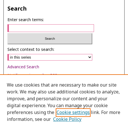
Search
Enter search terms:
Select context to search:
Advanced Search
Notify me via email or
RSS
We use cookies that are necessary to make our site
Browse
work. We may also use additional cookies to analyze,
Collections
improve, and personalize our content and your
digital experience. You can manage your cookie
Disciplines
preferences using the
Cookie settings
link. For more
Authors
information, see our
Cookie Policy