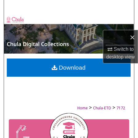
Search
Browse Collections
×
My Account
Switch to
About
desktop
view
Digital Commons Network™
Download
>
>
Home
Chula-ETD
7172