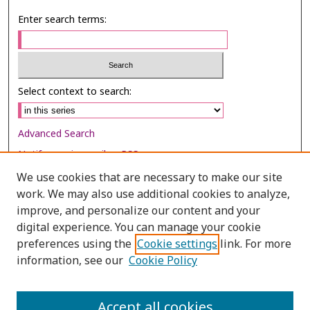
Enter search terms:
Select context to search:
Advanced Search
Notify me via email or
RSS
We use cookies that are necessary to make our site
Browse
work. We may also use additional cookies to analyze,
Collections
improve, and personalize our content and your
digital experience. You can manage your cookie
Disciplines
preferences using the
Cookie settings
link. For more
Authors
information, see our
Cookie Policy
Author Corner
Author FAQ
Accept all cookies