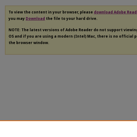
To view the content in your browser, please
download Adobe Read
you may
Download
the file to your hard drive.
NOTE: The latest versions of Adobe Reader do not support viewi
OS and if you are using a modern (Intel) Mac, there is no official 
the browser window.