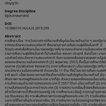
ปริญญาโท
Degree Discipline
รัฐประศาสนศาสตร์
DOI
10.58837/CHULA.IS.2019.259
Abstract
การศึกษาเรื่อง “การวิเคราะห์การให้ความสำคัญต่อนโยบายด้านต่าง ๆ ของรัฐบาล
จากคณะรักษาความสงบแห่งชาติ ศึกษาผ่านรายการคืนความสุขให้คนในชาติ” มี
วัตถุประสงค์เพื่อศึกษานโยบายของรัฐบาลที่มาจากคณะรักษาความมั่นคงแห่งชาติ
รายการคืนความสุขให้คนในชาติ ที่นำเสนอโดย พลเอก ประยุทธ์ จันทร์โอชา นายก
และหัวหน้าคณะรักษาความสงบแห่งชาติ กับความสอดคล้องของเหตุผลการรัฐป
ของคณะรักษาความมั่นคงแห่งชาติ (22 พฤษภาคม 2557) ซึ่งเป็นการศึกษาวิจัยใ
คุณภาพ (Qualitative Research) จากการศึกษาพบว่า นโยบายของรัฐบาลที่ม
คณะรักษาความมั่นคงแห่งชาติ จำแนกเป็น 11 ด้าน ทั้งนี้ ในรายการคืนความสุขให
ชาติ พบว่า เนื้อหาของรายการสะท้อนถึงการให้ความสำคัญกับนโยบายด้านที่ (6) ก
ศักยภาพทางเศรษฐกิจของประเทศ มากที่สุด ส่วนความสอดคล้องของนโยบายกับ
การเข้าควบคุมอำนาจการปกครองประเทศ ปี 2557 ได้แก่ นโยบายด้านที่ (2) การ
ความมั่นคงของรัฐและการต่างประเทศ (3) การลดความเหลื่อมล้ำของสังคมและ
สร้างโอกาสการเข้าถึงบริการของรัฐ (4) การศึกษาและเรียนรู้ การทะนุบำรุงศาสน
และวัฒนธรรม (6) การเพิ่มศักยภาพทางเศรษฐกิจของประเทศ (7) การส่งเสริ
และการใช้โอกาสในประชาคมอาเซียน (9) การรักษาความมั่นคงของฐานทรัพยาก
สร้างสมดุลระหว่างการอนุรักษ์กับการใช้ประโยชน์อย่างยั่งยืน (10) การส่งเสริมก