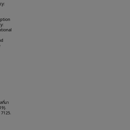
cy:
uption
y:
ational
nd
e
ที่มา
19).
. 7125.