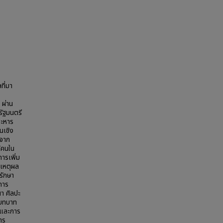
ที่มา
 ผ่าน
รัฐมนตรี
ระหาร
นเชิง
าจาก
้คนใน
ารเพิ่ม
เหตุผล
รักษา
การ
า ศิลปะ
มบทบาท
รและการ
าร