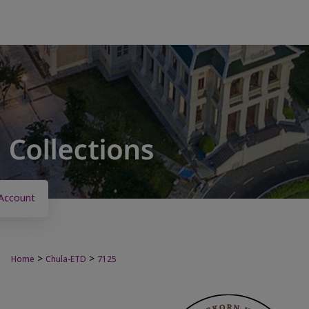
Account
>
>
Home
Chula-ETD
7125