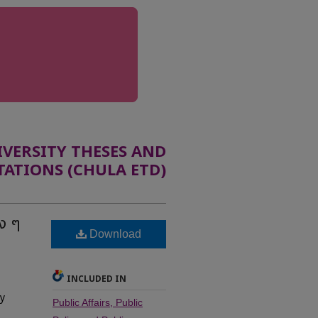
ERSITY THESES AND
TATIONS (CHULA ETD)
ง ๆ
Download
INCLUDED IN
By
Public Affairs, Public