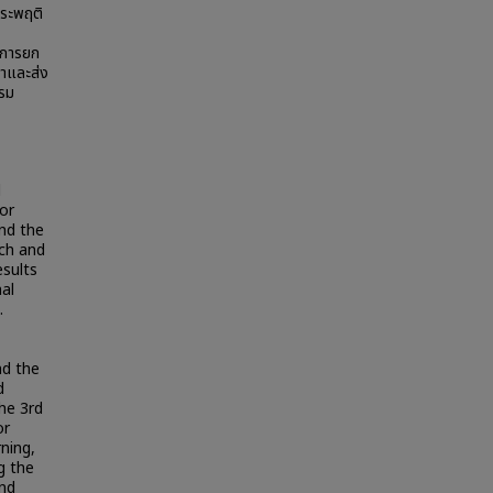
ประพฤติ
 การยก
าและส่ง
รรม
l
or
nd the
ach and
esults
nal
.
nd the
d
the 3rd
or
ning,
g the
and