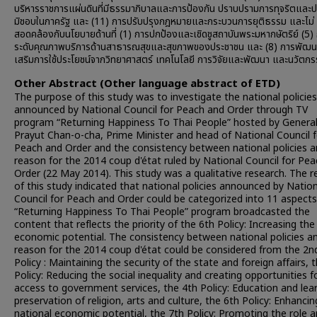
บริหารราชการแผ่นดินที่มีธรรมาภิบาลและการป้องกัน ปราบปรามการทุจริตและ
มิชอบในภาครัฐ และ (11) การปรับปรุงกฎหมายและกระบวนการยุติธรรม และไม่
สอดคล้องกับนโยบายด้านที่ (1) การปกป้องและเชิดชูสถาบันพระมหากษัตริย์ (5)
ระดับคุณภาพบริการด้านสาธารณสุขและสุขภาพของประชาชน และ (8) การพัฒน
เสริมการใช้ประโยชน์จากวิทยาศาสตร์ เทคโนโลยี การวิจัยและพัฒนา และนวัตก
Other Abstract (Other language abstract of ETD)
The purpose of this study was to investigate the national policies
announced by National Council for Peach and Order through TV
program “Returning Happiness To Thai People” hosted by Genera
Prayut Chan-o-cha, Prime Minister and head of National Council f
Peach and Order and the consistency between national policies a
reason for the 2014 coup d'état ruled by National Council for Pe
Order (22 May 2014). This study was a qualitative research. The r
of this study indicated that national policies announced by Natio
Council for Peach and Order could be categorized into 11 aspects
“Returning Happiness To Thai People” program broadcasted the
content that reflects the priority of the 6th Policy: Increasing the
economic potential. The consistency between national policies a
reason for the 2014 coup d'état could be considered from the 2n
Policy : Maintaining the security of the state and foreign affairs, 
Policy: Reducing the social inequality and creating opportunities f
access to government services, the 4th Policy: Education and lear
preservation of religion, arts and culture, the 6th Policy: Enhancin
national economic potential, the 7th Policy: Promoting the role 