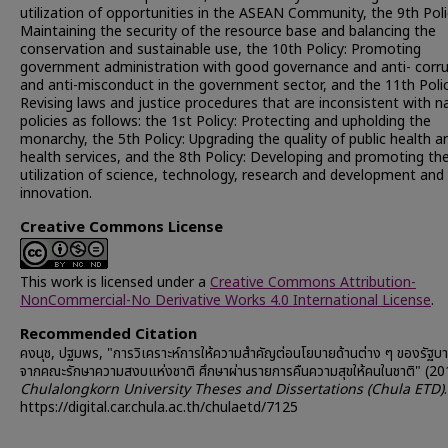
utilization of opportunities in the ASEAN Community, the 9th Poli
Maintaining the security of the resource base and balancing the
conservation and sustainable use, the 10th Policy: Promoting
government administration with good governance and anti- corr
and anti-misconduct in the government sector, and the 11th Polic
Revising laws and justice procedures that are inconsistent with n
policies as follows: the 1st Policy: Protecting and upholding the
monarchy, the 5th Policy: Upgrading the quality of public health a
health services, and the 8th Policy: Developing and promoting th
utilization of science, technology, research and development and
innovation.
Creative Commons License
This work is licensed under a
Creative Commons Attribution-
NonCommercial-No Derivative Works 4.0 International License
.
Recommended Citation
คงนุช, ปฐมพร, "การวิเคราะห์การให้ความสำคัญต่อนโยบายด้านต่าง ๆ ของรัฐบาล
จากคณะรักษาความสงบแห่งชาติ ศึกษาผ่านรายการคืนความสุขให้คนในชาติ" (20
Chulalongkorn University Theses and Dissertations (Chula ETD)
https://digital.car.chula.ac.th/chulaetd/7125