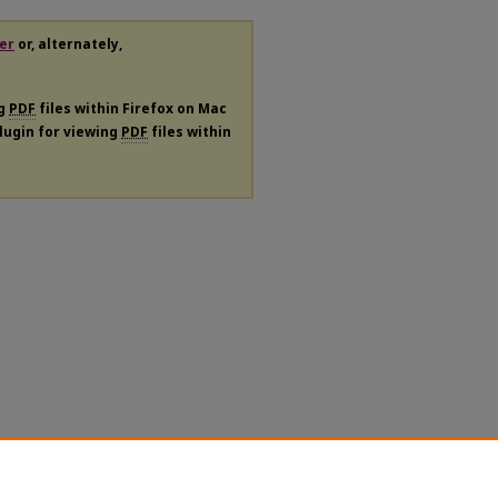
er
or, alternately,
ng
PDF
files within Firefox on Mac
plugin for viewing
PDF
files within