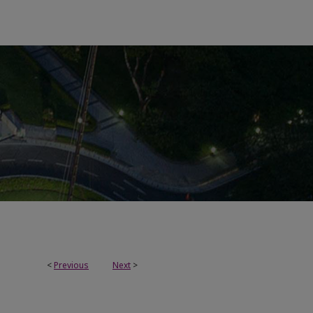
<
Previous
Next
>