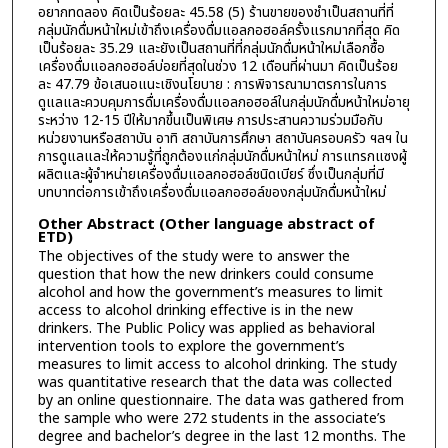
อยากทดลอง คิดเป็นร้อยละ 45.58 (5) ร้านขายของชำเป็นสถานที่ที่
กลุ่มนักดื่มหน้าใหม่เข้าถึงเครื่องดื่มแอลกอฮอล์ครั้งแรกมากที่สุด คิด
เป็นร้อยละ 35.29 และยังเป็นสถานที่ที่กลุ่มนักดื่มหน้าใหม่เลือกซื้อ
เครื่องดื่มแอลกอฮอล์บ่อยที่สุดในช่วง 12 เดือนที่ผ่านมา คิดเป็นร้อย
ละ 47.79 ข้อเสนอแนะเชิงนโยบาย : การพิจารณามาตรการในการ
ดูแลและควบคุมการดื่มเครื่องดื่มแอลกอฮอล์ในกลุ่มนักดื่มหน้าใหม่อายุ
ระหว่าง 12-15 ปีให้มากขึ้นเป็นพิเศษ การประสานความร่วมมือกับ
หน่วยงานหรือสถาบัน อาทิ สถาบันการศึกษา สถาบันครอบครัว ฯลฯ ใน
การดูแลและให้ความรู้ที่ถูกต้องแก่กลุ่มนักดื่มหน้าใหม่ การแทรกแซงผู้
ผลิตและผู้จำหน่ายเครื่องดื่มแอลกอฮอล์ชนิดเบียร์ ซึ่งเป็นกลุ่มที่มี
บทบาทต่อการเข้าถึงเครื่องดื่มแอลกอฮอล์ของกลุ่มนักดื่มหน้าใหม่
Other Abstract (Other language abstract of
ETD)
The objectives of the study were to answer the
question that how the new drinkers could consume
alcohol and how the government’s measures to limit
access to alcohol drinking effective is in the new
drinkers. The Public Policy was applied as behavioral
intervention tools to explore the government’s
measures to limit access to alcohol drinking. The study
was quantitative research that the data was collected
by an online questionnaire. The data was gathered from
the sample who were 272 students in the associate’s
degree and bachelor’s degree in the last 12 months. The