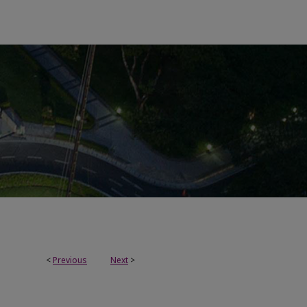
<
Previous
Next
>