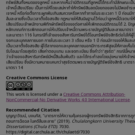
ทรัพย์สินทั้งหมดของลูกหนี้ และหากเห็นว่านิติกรรมที่ลูกหนี้ได้กระทำมีลักษณะเป็
เจ้าหนี้เสียเปรียบ เป็นการให้โดยเสน่หาทำให้ทรัพย์สินลดน้อยถอยลงไม่มีพอชำระหน
เจาหนี้ หรือก่อตั้งภาระผูกพันเกินสมควรหรือหากทำภายในระยะเวลา 1 ปี ก่อนมีก
ล้มละลายซึ่งเป็นเวลาตั้งข้อสงสัย กฎหมายให้สันนิษฐานไว้ก่อนว่าลูกหนี้มีเจตนาให้เ
เสียเปรียบเจ้าพนักงานพิทักษ์ทรัพย์ร้องขอต่อศาลให้เพิกถอนนิติกรรมได้ 2. ปั
หลักเกณฑ์การเพิกถอนการให้เปรียบเจ้าหนี้ตามพระราชบัญญัติล้มละลายมาตรา
และมาตรา 116 ในกรณีที่เจ้าของอสังหาริมทรัพย์ได้โอนทรัพย์อิงสิทธิต่อไปให้ผู้
งอกและบุคคลภายนอก ภายในระยะเวลา 3 เดือน หรือ 1 ปี ก่อนมีการขอให้ล้มละล
เป็นเวลาตั้งข้อสงสัย ผู้ได้ลาภงอกและบุคคลภายนอกมีภาระกรพิสูจน์ให้ศาลเห็นได้
รับโอนมาโดยสุจริต เสียค่าตอบแทน และจดทะเบียน ซึ่งคำว่า"สุจริต" กรณีนี้หมายถึ
ว่าเจ้าของอสังหาริมทรัพย์มีหนี้สินล้นพ้นตัว และได้กระทำลงโดยมุ่งหมายให้เจ้าหนี
เสียเปรียบ ซึ่งมีความหมายแคบกว่าสุจริตตมพระราชบัญญัติรัพย์อิงสิทธิ มาตร
มาตรา 14
Creative Commons License
This work is licensed under a
Creative Commons Attribution-
NonCommercial-No Derivative Works 4.0 International License
.
Recommended Citation
บุญญาวัฒน์, นงนภัส, "มาตรการให้ความคุ้มครองผู้ทรงทรัพย์อิงสิทธิจากการถู
ถอนการฉ้อฉล ในคดีล้มละลาย" (2019).
Chulalongkorn University Thes
Dissertations (Chula ETD)
. 7030.
https://digital.car.chula.ac.th/chulaetd/7030