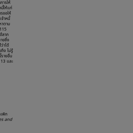
นการให้
ี้ให้แก่
ารขอให้
จ้าหนี้
ญหาตาม
 115
ได้ลาภ
ายซึ่ง
ว่าได้
ง ไม่รู้
้รายอื่น
า 13 และ
กเพิก
es and