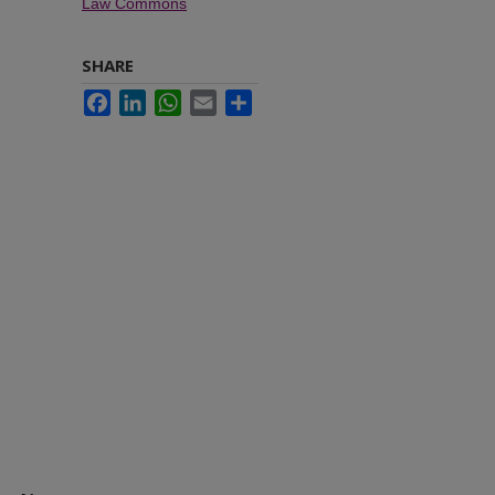
Law Commons
SHARE
Facebook
LinkedIn
WhatsApp
Email
Share