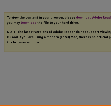
To view the content in your browser, please
download Adobe Read
you may
Download
the file to your hard drive.
NOTE: The latest versions of Adobe Reader do not support viewi
OS and if you are using a modern (Intel) Mac, there is no official 
the browser window.