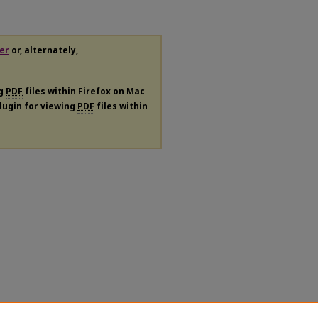
er
or, alternately,
ng
PDF
files within Firefox on Mac
plugin for viewing
PDF
files within