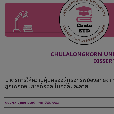
CHULALONGKORN UNIV
DISSER
มาตรการให้ความคุ้มครองผู้ทรงทรัพย์อิงสิทธิจา
ถูกเพิกถอนการฉ้อฉล ในคดีล้มละลาย
Author
นงนภัส บุญญาวัฒน์
,
คณะนิติศาสตร์