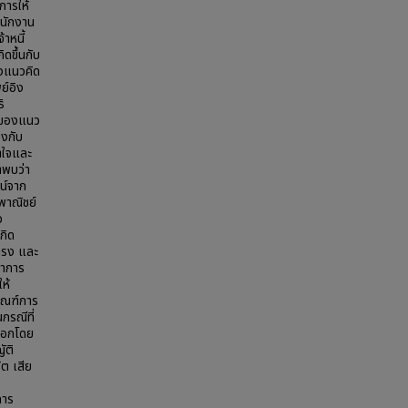
การให้
พนักงาน
าหนี้
ดขึ้นกับ
ึงแนวคิด
ย์อิง
ิ
างของแนว
ยงกับ
้าใจและ
าพบว่า
ชน์จาก
พาณิชย์
อ
กิด
ยตรง และ
หาการ
ห้
กณฑ์การ
รณีที่
ยนอกโดย
ัติ
ต เสีย
การ