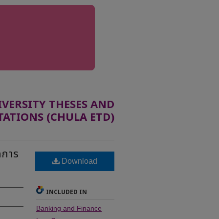
ERSITY THESES AND
TATIONS (CHULA ETD)
กการ
Download
INCLUDED IN
Banking and Finance