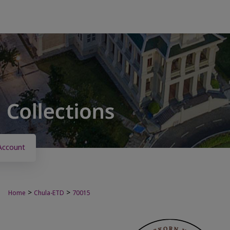
Account
>
>
Home
Chula-ETD
70015