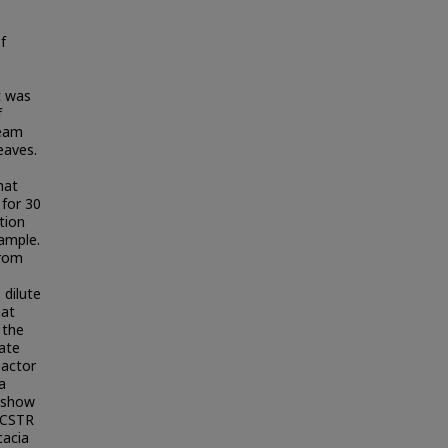
f
t was
f
team
eaves.
hat
 for 30
tion
ample.
from
 dilute
hat
 the
hate
eactor
a
y show
 CSTR
cacia