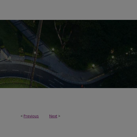
<
Previous
Next
>