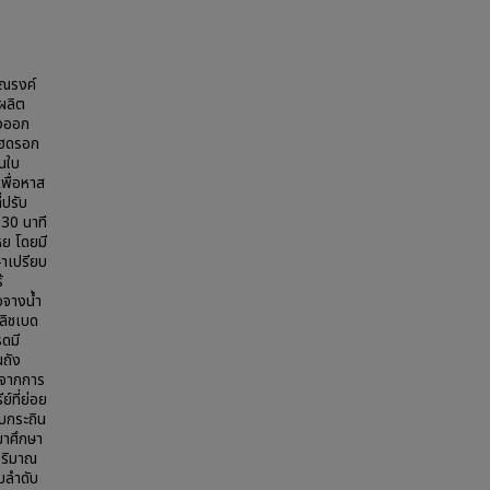
พณรงค์
ผลิต
่งออก
ไฮดรอก
้นใบ
พื่อหาส
่ปรับ
30 นาที
หย โดยมี
ษาเปรียบ
้
อจางน้ำ
บลิชเบด
รดมี
นถัง
องจากการ
์ที่ย่อย
ใบกระถิน
มาศึกษา
ปริมาณ
มลำดับ