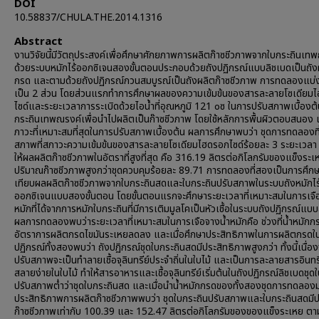
DOI
10.58837/CHULA.THE.2014.1316
Abstract
งานวิจัยนี้มีวัตถุประสงค์เพื่อศึกษาศักยภาพการผลิตก๊าซชีวภาพจากใบกระถินเท
ด้วยระบบหมักไร้ออกซิเจนสองขั้นตอนประกอบด้วยถังปฏิกรณ์แบบลิชเบดเป็นถัง
กรด และตามด้วยถังปฏิกรณ์กวนสมบูรณ์เป็นถังผลิตก๊าซชีวภาพ การทดลองแบ
เป็น 2 ส่วน โดยส่วนแรกทำการศึกษาผลของความเข้มข้นของสารละลายโซเดียม
ไซด์และระยะเวลาการระเบิดด้วยไอน้ำที่อุณหภูมิ 121 ๐ซ ในการปรับสภาพเบื้องต
กระถินเทพณรงค์เพื่อนำไปผลิตเป็นก๊าซชีวภาพ โดยใช้หลักการพื้นผิวตอบสนอง เ
ภาวะที่เหมาะสมที่สุดในการปรับสภาพเบื้องต้น ผลการศึกษาพบว่า ชุดการทดลองที
สภาพที่สภาวะความเข้มข้นของสารละลายโซเดียมไฮดรอกไซด์ร้อยละ 3 ระยะเวลา 
ให้ผลผลิตก๊าซชีวภาพในอัตราที่สูงที่สุด คือ 316.19 ลิตรต่อกิโลกรัมของแข็งระเ
ปริมาณก๊าซชีวภาพสูงกว่าชุดควบคุมร้อยละ 89.71 การทดลองที่สองเป็นการศึก
เทียบผลผลิตก๊าซชีวภาพจากใบกระถินสดและใบกระถินปรับสภาพในระบบถังหมักไร
ออกซิเจนแบบสองขั้นตอน โดยขั้นตอนแรกจะศึกษาระยะเวลาที่เหมาะสมในการเจื
หมักที่ได้จากการหมักใบกระถินที่มีการเติมมูลโคเป็นหัวเชื้อในระบบถังปฏิกรณ์แบ
ผลการทดลองพบว่าระยะเวลาที่เหมาะสมในการเจือจางน้ำหมักคือ ช่วงที่น้ำหมักก
อัตราการผลิตกรดไขมันระเหยลดลง และเมื่อศึกษาประสิทธิภาพในการผลิตกรดใ
ปฏิกรณ์ทั้งสองพบว่า ถังปฏิกรณ์ชุดใบกระถินสดมีประสิทธิภาพสูงกว่า ทั้งนี้เนื่
ปรับสภาพจะเป็นทำลายเชื้อจุลินทรีย์ประจำถิ่นในใบไม้ และเป็นการละลายสารอินทรีย
สลายง่ายในใบไม้ ทำให้สารอาหารและเชื้อจุลินทรีย์เริ่มต้นในถังปฏิกรณ์ลิชเบดชุด
ปรับสภาพต่ำว่าชุดใบกระถินสด และเมื่อนำน้ำหมักกรดของทั้งสองชุดการทดลอง
ประสิทธิภาพการผลิตก๊าซชีวภาพพบว่า ชุดใบกระถินปรับสภาพและใบกระถินสดมี
ก๊าซชีวภาพเท่ากับ 100.39 และ 152.47 ลิตรต่อกิโลกรัมของของแข็งระเหย ตา