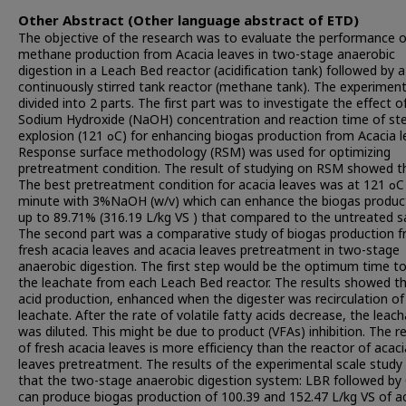
Other Abstract (Other language abstract of ETD)
The objective of the research was to evaluate the performance o
methane production from Acacia leaves in two-stage anaerobic
digestion in a Leach Bed reactor (acidification tank) followed by a
continuously stirred tank reactor (methane tank). The experimen
divided into 2 parts. The first part was to investigate the effect o
Sodium Hydroxide (NaOH) concentration and reaction time of s
explosion (121 ๐C) for enhancing biogas production from Acacia l
Response surface methodology (RSM) was used for optimizing
pretreatment condition. The result of studying on RSM showed t
The best pretreatment condition for acacia leaves was at 121 ๐C
minute with 3%NaOH (w/v) which can enhance the biogas produc
up to 89.71% (316.19 L/kg VS ) that compared to the untreated s
The second part was a comparative study of biogas production 
fresh acacia leaves and acacia leaves pretreatment in two-stage
anaerobic digestion. The first step would be the optimum time to
the leachate from each Leach Bed reactor. The results showed t
acid production, enhanced when the digester was recirculation of
leachate. After the rate of volatile fatty acids decrease, the leac
was diluted. This might be due to product (VFAs) inhibition. The r
of fresh acacia leaves is more efficiency than the reactor of acaci
leaves pretreatment. The results of the experimental scale stud
that the two-stage anaerobic digestion system: LBR followed by
can produce biogas production of 100.39 and 152.47 L/kg VS of a