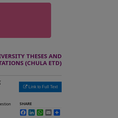
ERSITY THESES AND
TATIONS (CHULA ETD)
้
Link to Full Text
SHARE
gestion
Facebook
LinkedIn
WhatsApp
Email
Share