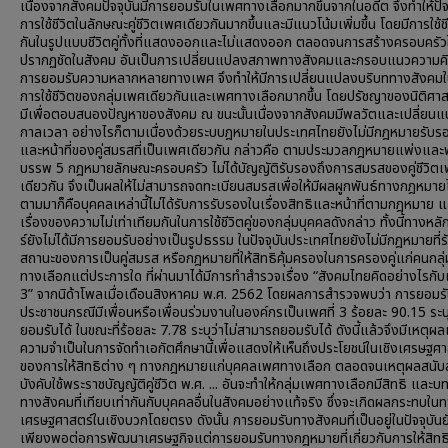
เนื่องจากสังคมปัจจุบันมีการยอมรับในเพศทางเลือกมากขึ้นจากในอดีต จึงทำให้ปัจจ
การใช้ชีวิตในลักษณะคู่ชีวิตเพศเดียวกันมากขึ้นและมีแนวโน้มเพิ่มขึ้น โดยมีการใช้ช
กันในรูปแบบชีวิตคู่ทั้งที่แสดงออกและไม่แสดงออก ตลอดจนการสร้างครอบครัวใ
ปรากฏชัดในสังคม อันเป็นการเปลี่ยนแปลงสภาพทางสังคมและกรอบแนวความคิด
การยอมรับความหลากหลายทางเพศ จึงทำให้มีการเปลี่ยนแปลงบริบททางสังคมใน
การใช้ชีวิตของกลุ่มเพศเดียวกันและเพศทางเลือกมากขึ้น โดยปรัชญาของนิติศา
มีเพื่อตอบสนองปัญหาของสังคม ณ ขนะนั้นเนื่องจากสังคมมีพลวัตและเปลี่ยน
กาลเวลา อย่างไรก็ตามเนื่องด้วยระบบฎหมายในประเทศไทยยังไม่มีกฎหมายรับรอ
และหน้าที่ของคู่สมรสที่เป็นเพศเดียวกัน กล่าวคือ ตามประมวลกฎหมายแพ่งและ
บรรพ 5 กฎหมายลักษณะครอบครัว ไม่ได้บัญญัติรับรองถึงการสมรสของคู่ชีวิต
เดียวกัน จึงเป็นผลให้ไม่สามารถจดทะเบียนสมรสเพื่อให้มีผลผูกพันธ์ทางกฎหมายได
ตามมาก็คือบุคคลเหล่านี้ไม่ได้รับการรับรองในเรื่องสิทธิและหน้าที่ตามกฎหมาย แ
เรื่องของความไม่เท่าเทียมกันในการใช้ชีวิตคู่ของกลุ่มบุคคลดังกล่าว ทั้งนี้ทางหลั
ร์ยังไม่ได้มีการยอมรับอย่างเป็นรูปธรรม ในปัจจุบันประเทศไทยยังไม่มีกฎหมายที่
สถานะของการเป็นคู่สมรส หรือกฎหมายที่ให้สิทธิคุ้มครองในการครองคู่แก่คนกลุ
ทางเลือกแต่ประการใด ที่ผ่านมาได้มีการทำสำรวจเรื่อง “สังคมไทยคิดอย่างไรกับเ
3” จากนิด้าโพลเมื่อเดือนสิงหาคม พ.ศ. 2562 โดยผลการสำรวจพบว่า การยอมร
ประชาชนกรณีมีเพื่อนหรือเพื่อนร่วมงานในองค์กรเป็นเพศที่ 3 ร้อยละ 90.15 ระบุ
ยอมรับได้ ในขณะที่ร้อยละ 7.78 ระบุว่าไม่สามารถยอมรับได้ ดังนี้แล้วจึงมีเหตุผ
ความจำเป็นในการจัดทำเอกัตศึกษานี้เพื่อแสดงให้เห็นถึงประโยชน์ในเชิงเศรษฐศา
ของการให้สิทธิต่าง ๆ ทางกฎหมายแก่บุคคลเพศทางเลือก ตลอดจนเหตุผลสนับ
บังคับใช้พระราชบัญญัติคู่ชีวิต พ.ศ. ... อันจะทำให้กลุ่มเพศทางเลือกมีสิทธิ และ
ทางสังคมที่เทียบเท่ากันกับบุคคลอื่นในสังคมอย่างแท้จริง ซึ่งจะเกิดผลกระทบใน
เศรษฐศาสตร์ในเชิงบวกโดยตรง ดังนั้น การยอมรับทางสังคมที่เป็นอยู่ในปัจจุบันย
เพียงพอต่อการพัฒนาเศรษฐกิจแต่การยอมรับทางกฎหมายที่เกี่ยวกับการให้สิทธ