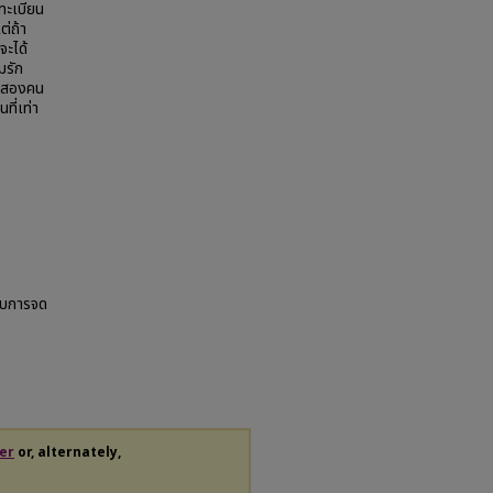
ทะเบียน
่ถ้า
จะได้
มรัก
งคนสองคน
ที่เท่า
ับการจด
er
or, alternately,