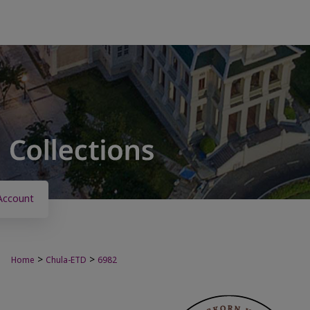
Account
>
>
Home
Chula-ETD
6982