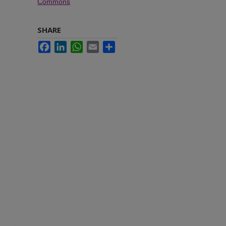
Commons
SHARE
Facebook
LinkedIn
WhatsApp
Email
Share