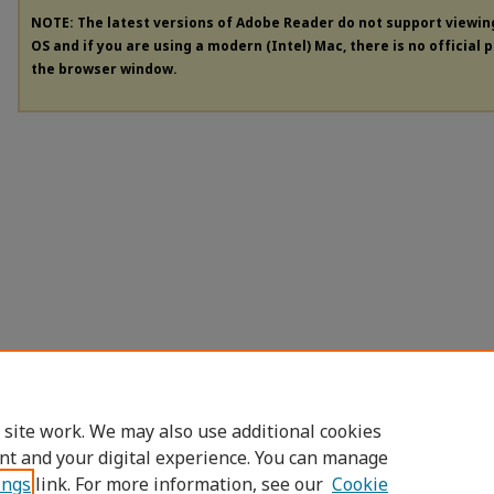
NOTE: The latest versions of Adobe Reader do not support viewi
OS and if you are using a modern (Intel) Mac, there is no official 
the browser window.
 site work. We may also use additional cookies
nt and your digital experience. You can manage
ings
link. For more information, see our
Cookie