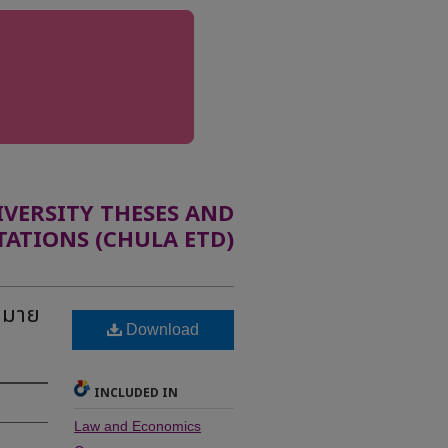
ERSITY THESES AND
TATIONS (CHULA ETD)
หมาย
Download
INCLUDED IN
Law and Economics