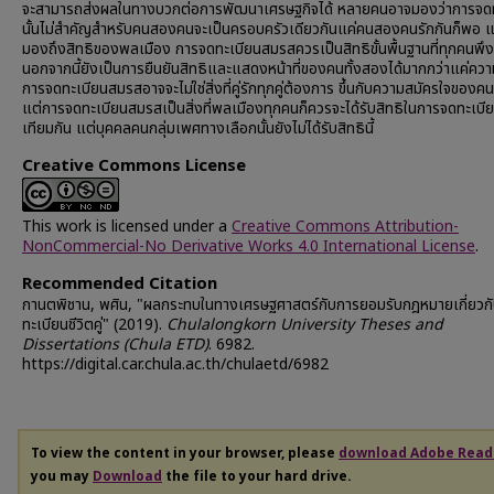
จะสามารถส่งผลในทางบวกต่อการพัฒนาเศรษฐกิจได้ หลายคนอาจมองว่าการจด
นั้นไม่สำคัญสำหรับคนสองคนจะเป็นครอบครัวเดียวกันแค่คนสองคนรักกันก็พอ แต
มองถึงสิทธิของพลเมือง การจดทะเบียนสมรสควรเป็นสิทธิขั้นพื้นฐานที่ทุกคนพึง
นอกจากนี้ยังเป็นการยืนยันสิทธิและแสดงหน้าที่ของคนทั้งสองได้มากกว่าแค่ควา
การจดทะเบียนสมรสอาจจะไม่ใช่สิ่งที่คู่รักทุกคู่ต้องการ ขึ้นกับความสมัครใจขอ
แต่การจดทะเบียนสมรสเป็นสิ่งที่พลเมืองทุกคนก็ควรจะได้รับสิทธิในการจดทะเบียน
เทียมกัน แต่บุคคลคนกลุ่มเพศทางเลือกนั้นยังไม่ได้รับสิทธินี้
Creative Commons License
This work is licensed under a
Creative Commons Attribution-
NonCommercial-No Derivative Works 4.0 International License
.
Recommended Citation
กานตพิชาน, พศิน, "ผลกระทบในทางเศรษฐศาสตร์กับการยอมรับกฎหมายเกี่ยวก
ทะเบียนชีวิตคู่" (2019).
Chulalongkorn University Theses and
Dissertations (Chula ETD)
. 6982.
https://digital.car.chula.ac.th/chulaetd/6982
To view the content in your browser, please
download Adobe Read
you may
Download
the file to your hard drive.