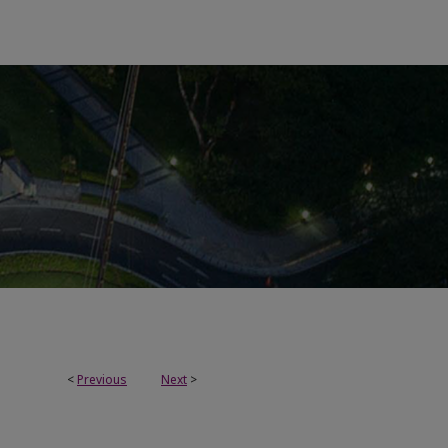
<
Previous
Next
>