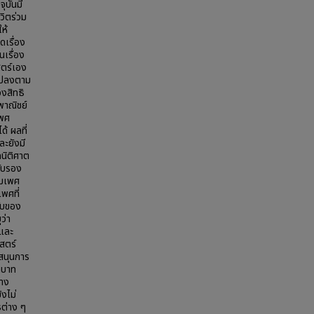
ุบันมี
ีวิตร่วม
ห้
เรื่อง
เรื่อง
สตร์เอง
แปลงตาม
งสิทธิ
พาณิชย์
เพศ
้ ผลที่
ละยังมี
กนิติศาต
รับรอง
่มเพศ
พศที่
ับของ
ว่า
ลและ
สตร์
สนุนการ
บทบาท
ทาง
ังไม่
ิต่าง ๆ