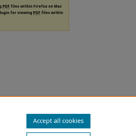
ng
PDF
files within Firefox on Mac
plugin for viewing
PDF
files within
Accept all cookies