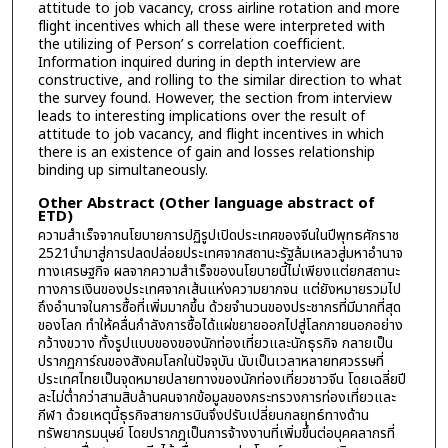
attitude to job vacancy, cross airline rotation and more
flight incentives which all these were interpreted with
the utilizing of Person’ s correlation coefficient.
Information inquired during in depth interview are
constructive, and rolling to the similar direction to what
the survey found. However, the section from interview
leads to interesting implications over the result of
attitude to job vacancy, and flight incentives in which
there is an existence of gain and losses relationship
binding up simultaneously.
Other Abstract (Other language abstract of
ETD)
ความสำเร็จจากนโยบายการปฏิรูปเปิดประเทศของจีนในปีพุทธศักราช
2521นำมาสู่การปลดปล่อยประเทศจากสถานะรัฐล้มเหลวสู่มหาอำนาจ
ทางเศรษฐกิจ ผลจากความสำเร็จของนโยบายนี้ไม่เพียงแต่ยกสถานะ
ทางการเงินของประเทศจากเส้นแห่งความยากจน แต่ยังหมายรวมไป
ถึงอำนาจในการซื้อที่เพิ่มมากขึ้น ด้วยจำนวนของประชากรที่มีมากที่สุด
ของโลก ทำให้คลื่นกำลังการซื้อได้แผ่ขยายออกไปสู่โลกภายนอกอย่าง
กว้างขวาง ทั้งรูปแบบของของนักท่องเที่ยวและนักธุรกิจ กลายเป็น
ปรากฏการ์ณของสังคมโลกในปัจจุบัน นับเป็นเวลาหลายทศวรรษที่
ประเทศไทยเป็นจุดหมายปลายทางของนักท่องเที่ยวชาวจีน โดยเฉลี่ยปี
ละไม่ต่ำกว่าสามสิบล้านคนจากข้อมูลของกระทรวงการท่องเที่ยวและ
กีฬา ด้วยเหตุนี้ธุรกิจสายการบินจึงปรับเปลี่ยนกลยุทธ์ทางด้าน
ทรัพยากรมนุษย์ โดยปรากฎเป็นการจ้างงานที่เพิ่มขึ้นต่อบุคคลากรที่