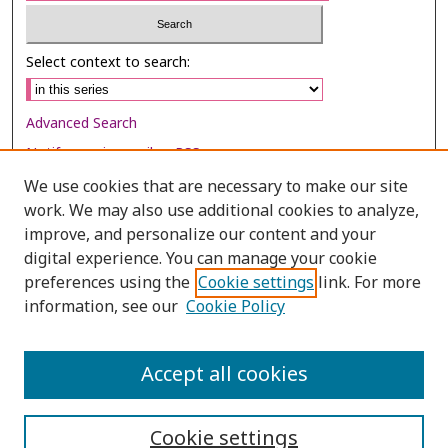
Select context to search:
Advanced Search
Notify me via email or
RSS
We use cookies that are necessary to make our site
Browse
work. We may also use additional cookies to analyze,
Collections
improve, and personalize our content and your
digital experience. You can manage your cookie
Disciplines
preferences using the
Cookie settings
link. For more
Authors
information, see our
Cookie Policy
Author Corner
Author FAQ
Accept all cookies
Cookie settings