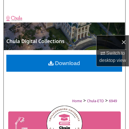
Search
Browse Collections
My Account
×
About
Switch to
desktop
view
Digital Commons Network™
Download
>
>
Home
Chula-ETD
6949