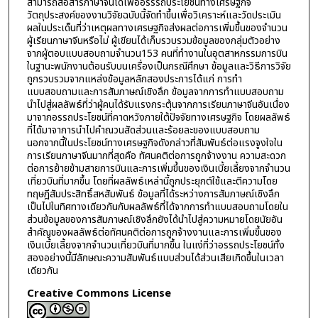
สามารถสื่อสารภาษาจีนได้เพื่ออรรรถประโยชน์ทางเศรษฐกิจ
วัตถุประสงค์ของงานวิจัยฉบับนี้จัดทำขึ้นเพื่อวิเคราะห์และวัดประเมิน
ผลในประเด็นที่ว่าเหตุผลทางเศรษฐกิจส่งผลต่อการเพิ่มขึ้นของจำนวน
ผู้เรียนภาษาจีนหรือไม่ ผู้เขียนได้เก็บรวบรวมข้อมูลของกลุ่มตัวอย่าง
จากผู้ตอบแบบสอบถามจำนวน153 คนที่ทำงานในอุตสาหกรรมการบิน
ในฐานะพนักงานต้อนรับบนเครื่องเป็นกรณีศึกษา ข้อมูลและวิธีการวิจัย
ถูกรวบรวมจากแหล่งข้อมูลหลักสองประการได้แก่ การทำ
แบบสอบถามและการสัมภาษณ์เชิงลึก ข้อมูลจากการทำแบบสอบถาม
นำไปสู่ผลลัพธ์ที่ว่าผู้คนได้รับแรงกระตุ้นจากการเรียนภาษาจีนอันเนื่อง
มาจากอรรถประโยชน์ที่คาดหวังภายใต้ปัจจัยทางเศรษฐกิจ โดยผลลัพธ์
ที่ได้มาจาการนำไปคำณวนสัดส่วนและร้อยละของแบบสอบถาม
นอกจากนี้ในประโยชน์ทางเศรษฐกิจดังกล่าวที่สัมพันธ์ต่อแรงจูงใจใน
การเรียนภาษาจีนมากที่สุดคือ ทัศนคติต่อการถูกจ้างงาน ความสะดวก
ต่อการย้ายข้ามสายการบินและการเพิ่มขึ้นของเงินเบี้ยเลี้ยงจากจำนวน
เที่ยวบินที่มากขึ้น โดยที่ผลลัพธ์เหล่านี้ถูกประยุกต์ใช้และตีความโดย
ทฤษฎีสัมประสิทธิ์สหสัมพันธ์ ข้อมูลที่ได้ระหว่างการสัมภาษณ์เชิงลึก
เป็นไปในทิศทางเดียวกันกับผลลัพธ์ที่ได้จากการทำแบบสอบถามโดยใน
ส่วนข้อมูลของการสัมภาษณ์เชิงลึกยังได้นำไปสู่ความหมายโดยนัยอัน
สำคัญของผลลัพธ์ต่อทัศนคติต่อการถูกจ้างงานและการเพิ่มขึ้นของ
เงินเบี้ยเลี้ยงจากจำนวนเที่ยวบินที่มากขึ้น ในแง่ที่ว่าอรรถประโยชน์ทั้ง
สองอย่างนี้มีลักษณะความสัมพันธ์แบบส่วนได้ส่วนเสียเกิดขึ้นในเวลา
เดียวกัน
Creative Commons License