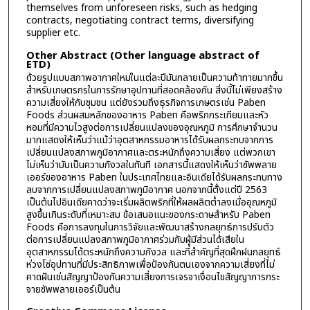
themselves from unforeseen risks, such as hedging
contracts, negotiating contract terms, diversifying
supplier etc.
Other Abstract (Other language abstract of
ETD)
ด้วยรูปแบบสภาพอากาศใหม่ในแต่ละปีมันกลายเป็นความท้าทายมากขึ้น
สำหรับเกษตรกรในการรักษาอุปทานที่สอดคล้องกัน สิ่งนี้ไม่เพียงสร้าง
ความเสี่ยงให้กับชุมชน แต่ยังรวมถึงธุรกิจการเกษตรเช่น Paben
Foods ส่วนผสมหลักของอาหาร Paben คือพริกกระเทียมและหัว
หอมที่มีความไวสูงต่อการเปลี่ยนแปลงของอุณหภูมิ การศึกษาจำนวน
มากแสดงให้เห็นว่าแม้ว่าอุตสาหกรรมอาหารได้รับผลกระทบจากการ
เปลี่ยนแปลงสภาพภูมิอากาศและตระหนักถึงความเสี่ยง แต่พวกเขา
ไม่เห็นว่ามันเป็นความกังวลในทันที เอกสารนี้แสดงให้เห็นว่าซัพพลาย
เออร์ของอาหาร Paben ในประเทศไทยและอินเดียได้รับผลกระทบทาง
ลบจากการเปลี่ยนแปลงสภาพภูมิอากาศ นอกจากนี้ตั้งแต่ปี 2563
เป็นต้นไปอินเดียคาดว่าจะเริ่มผลิตพริกที่ให้ผลผลิตต่ำลงเมื่ออุณหภูมิ
สูงขึ้นเกินระดับที่เหมาะสม ข้อเสนอแนะของกระดาษสำหรับ Paben
Foods คือการลงทุนในการวิจัยและพัฒนาสร้างกลยุทธ์การปรับตัว
ต่อการเปลี่ยนแปลงสภาพภูมิอากาศร่วมกับผู้มีส่วนได้เสียใน
อุตสาหกรรมได้ตระหนักถึงความกังวล และที่สำคัญที่สุดฝึกฝนกลยุทธ์
ห่วงโซ่อุปทานที่มีประสิทธิภาพเพื่อป้องกันตนเองจากความเสี่ยงที่ไม่
คาดฝันเช่นสัญญาป้องกันความเสี่ยงการเจรจาเงื่อนไขสัญญาการกระ
จายซัพพลายเออร์เป็นต้น