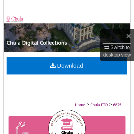
Search
Browse Collections
×
My Account
Switch to
About
desktop
view
Digital Commons Network™
Download
>
>
Home
Chula-ETD
6875