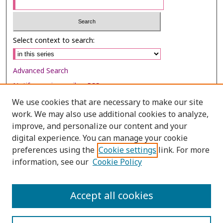
Select context to search:
Advanced Search
Notify me via email or
RSS
We use cookies that are necessary to make our site
Browse
work. We may also use additional cookies to analyze,
Collections
improve, and personalize our content and your
digital experience. You can manage your cookie
Disciplines
preferences using the
Cookie settings
link. For more
Authors
information, see our
Cookie Policy
Author Corner
Author FAQ
Accept all cookies