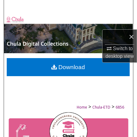
Search
Browse Collections
×
My Account
Switch to
About
desktop
view
Digital Commons Network™
Download
>
>
Home
Chula-ETD
6856