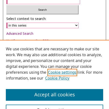
Select context to search:
Advanced Search
Notify me via email or
RSS
We use cookies that are necessary to make our site
Browse
work. We may also use additional cookies to analyze,
improve, and personalize our content and your
Collections
digital experience. You can manage your cookie
Disciplines
preferences using the
Cookie settings
link. For more
Authors
information, see our
Cookie Policy
Author Corner
Accept all cookies
Author FAQ