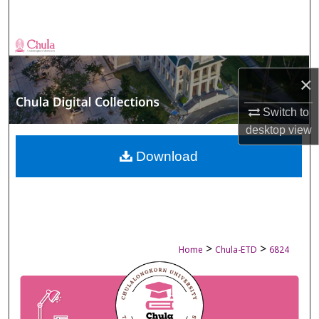
Search
Browse Collections
×
My Account
Switch to
About
desktop
view
Digital Commons Network™
Download
>
>
Home
Chula-ETD
6824