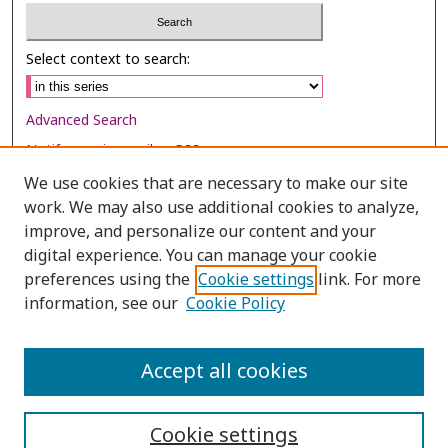
Select context to search:
Advanced Search
Notify me via email or
RSS
We use cookies that are necessary to make our site
Browse
work. We may also use additional cookies to analyze,
improve, and personalize our content and your
Collections
digital experience. You can manage your cookie
Disciplines
preferences using the
Cookie settings
link. For more
Authors
information, see our
Cookie Policy
Author Corner
Accept all cookies
Author FAQ
Cookie settings