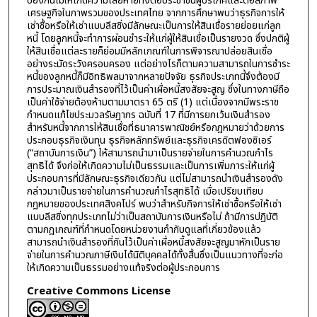
ป้องกันไม่ให้เกิดความเสียหายทั้งต่อประชาชนผู้บริโภคและต่อสภาพ
เศรษฐกิจในภาพรวมของประเทศไทย จากการศึกษาพบว่าธุรกิจการให้
เช่าซื้อหรือให้เช่าแบบลีสซิ่งมีลักษณะเป็นการให้สินเชื่อรายย่อยแก่ลูก
หนี้ โดยลูกหนี้จะทำการผ่อนชำระให้แก่ผู้ให้สินเชื่อเป็นรายงวด ซึ่งปกติผู้
ให้สินเชื่อแต่ละรายก็ย่อมมีหลักเกณฑ์ในการพิจารณาปล่อยสินเชื่อ
อย่างระมัดระวังครอบครอง แต่อย่างไรก็ตามความสามารถในการชำระ
หนี้ของลูกหนี้ก็มีอิทธิพลมาจากหลายปัจจัย ธุรกิจประเภทนี้จึงต้องมี
การประมาณเงินสำรองที่ไว้เป็นค่าเผื่อหนี้สงสัยจะสูญ ซึ่งในทางภาษีถือ
เป็นค่าใช้จ่ายต้องห้ามตามมาตรา 65 ตรี (1) แต่เนื่องจากมีพระราช
กำหนดแก้ไขประมวลรัษฎากร ฉบับที่ 17 ที่มีการยกเว้นเงินสำรอง
สำหรับหนี้จากการให้สินเชื่อที่ธนาคารพาณิชย์หรือกฎหมายว่าด้วยการ
ประกอบธุรกิจเงินทุน ธุรกิจหลักทรัพย์และธุรกิจเครดิตฟองซิเอร์
(“สถาบันการเงิน”) ให้สามารถนำมาเป็นรายจ่ายในการคำนวณกำไร
สุทธิได้ จึงก่อให้เกิดความไม่เป็นธรรมและเป็นการเพิ่มภาระให้แก่ผู้
ประกอบการที่มีลักษณะธุรกิจเดียวกัน แต่ไม่สามารถนำเงินสำรองดัง
กล่าวมาเป็นรายจ่ายในการคำนวณกำไรสุทธิได้ เมื่อเปรียบเทียบ
กฎหมายของประเทศสิงคโปร์ พบว่าสำหรับกิจการให้เช่าซื้อหรือให้เช่า
แบบลีสซิ่งทุกประเภทไม่ว่าเป็นสถาบันการเงินหรือไม่ ถ้ามีการปฏิบัติ
ตามกฎเกณฑ์ที่กำหนดโดยหน่วยงานกำกับดูแลที่เกี่ยวข้องแล้ว
สามารถนำเงินสำรองที่กันไว้เป็นค่าเผื่อหนี้สงสัยจะสูญมาหักเป็นราย
จ่ายในการคำนวณภาษีเงินได้นิติบุคคลได้ทั้งสิ้นซึ่งเป็นแนวทางที่จะก่อ
ให้เกิดความเป็นธรรมอย่างแท้จริงต่อผู้ประกอบการ
Creative Commons License