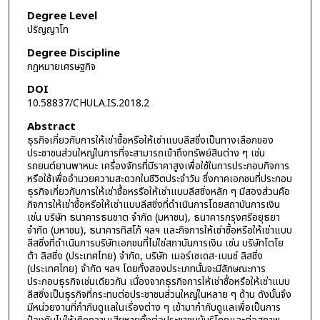
Degree Level
ปริญญาโท
Degree Discipline
กฎหมายเศรษฐกิจ
DOI
10.58837/CHULA.IS.2018.2
Abstract
ธุรกิจเกี่ยวกับการให้เช่าซื้อหรือให้เช่าแบบลีสซิ่งเป็นทางเลือกของ
ประชาชนส่วนใหญ่ในการที่จะสามารถเข้าถึงทรัพย์สินต่าง ๆ เช่น
รถยนต์ยานพาหนะ เครื่องจักรที่มีราคาสูงเพื่อใช้ในการประกอบกิจการ
หรือใช้เพื่ออำนวยความสะดวกในชีวิตประจำวัน ซึ่งภาคเอกชนที่ประกอบ
ธุรกิจเกี่ยวกับการให้เช่าซื้อหรรือให้เช่าแบบลีสซิ่งหลัก ๆ มีสองส่วนคือ
กิจการให้เช่าซื้อหรือให้เช่าแบบลีสซิ่งที่ดำเนินการโดยสถาบันการเงิน
เช่น บริษัท ธนาคารธนชาต จำกัด (มหาชน), ธนาคารกรุงศรีอยุธยา
จำกัด (มหาชน), ธนาคารทิสโก้ ฯลฯ และกิจการให้เช่าซื้อหรือให้เช่าแบบ
ลีสซิ่งที่ดำเนินการบริษัทเอกชนที่ไม่ใช่สถาบันการเงิน เช่น บริษัทโตโย
ต้า ลิสซิ่ง (ประเทศไทย) จำกัด, บริษัท เมอร์เซเดส-เบนซ์ ลิสซิ่ง
(ประเทศไทย) จำกัด ฯลฯ โดยทั้งสองประเภทนั้นจะมีลักษณะการ
ประกอบธุรกิจเช่นเดียวกัน เนื่องจากธุรกิจการให้เช่าซื้อหรือให้เช่าแบบ
ลีสซิ่งเป็นธุรกิจที่กระทบต่อประชาชนส่วนใหญ่ในหลาย ๆ ด้าน ดังนั้นจึง
มีหน่วยงานที่กำกับดูแลในเรื่องต่าง ๆ เข้ามากำกับดูแลเพื่อเป็นการ