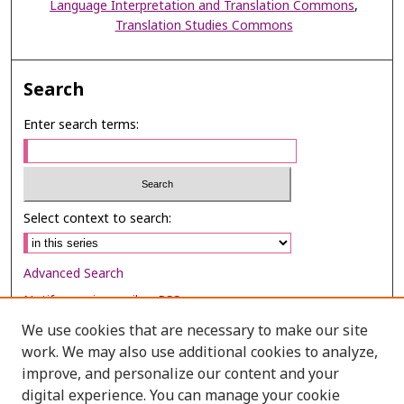
Language Interpretation and Translation Commons
,
Translation Studies Commons
Search
Enter search terms:
Select context to search:
Advanced Search
Notify me via email or
RSS
We use cookies that are necessary to make our site
Browse
work. We may also use additional cookies to analyze,
Collections
improve, and personalize our content and your
digital experience. You can manage your cookie
Disciplines