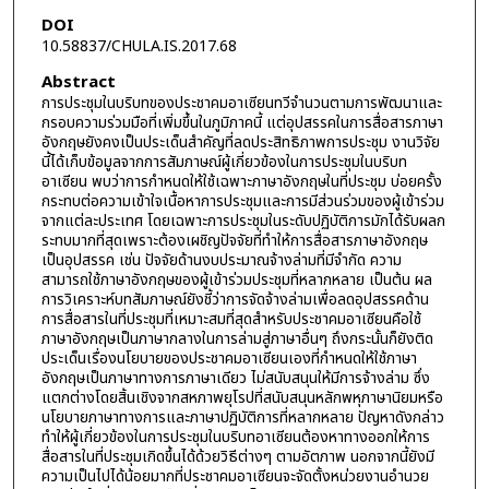
DOI
10.58837/CHULA.IS.2017.68
Abstract
การประชุมในบริบทของประชาคมอาเซียนทวีจำนวนตามการพัฒนาและ
กรอบความร่วมมือที่เพิ่มขึ้นในภูมิภาคนี้ แต่อุปสรรคในการสื่อสารภาษา
อังกฤษยังคงเป็นประเด็นสำคัญที่ลดประสิทธิภาพการประชุม งานวิจัย
นี้ได้เก็บข้อมูลจากการสัมภาษณ์ผู้เกี่ยวข้องในการประชุมในบริบท
อาเซียน พบว่าการกำหนดให้ใช้เฉพาะภาษาอังกฤษในที่ประชุม บ่อยครั้ง
กระทบต่อความเข้าใจเนื้อหาการประชุมและการมีส่วนร่วมของผู้เข้าร่วม
จากแต่ละประเทศ โดยเฉพาะการประชุมในระดับปฏิบัติการมักได้รับผลก
ระทบมากที่สุดเพราะต้องเผชิญปัจจัยที่ทำให้การสื่อสารภาษาอังกฤษ
เป็นอุปสรรค เช่น ปัจจัยด้านงบประมาณจ้างล่ามที่มีจำกัด ความ
สามารถใช้ภาษาอังกฤษของผู้เข้าร่วมประชุมที่หลากหลาย เป็นต้น ผล
การวิเคราะห์บทสัมภาษณ์ยังชี้ว่าการจัดจ้างล่ามเพื่อลดอุปสรรคด้าน
การสื่อสารในที่ประชุมที่เหมาะสมที่สุดสำหรับประชาคมอาเซียนคือใช้
ภาษาอังกฤษเป็นภาษากลางในการล่ามสู่ภาษาอื่นๆ ถึงกระนั้นก็ยังติด
ประเด็นเรื่องนโยบายของประชาคมอาเซียนเองที่กำหนดให้ใช้ภาษา
อังกฤษเป็นภาษาทางการภาษาเดียว ไม่สนับสนุนให้มีการจ้างล่าม ซึ่ง
แตกต่างโดยสิ้นเชิงจากสหภาพยุโรปที่สนับสนุนหลักพหุภาษานิยมหรือ
นโยบายภาษาทางการและภาษาปฏิบัติการที่หลากหลาย ปัญหาดังกล่าว
ทำให้ผู้เกี่ยวข้องในการประชุมในบริบทอาเซียนต้องหาทางออกให้การ
สื่อสารในที่ประชุมเกิดขึ้นได้ด้วยวิธีต่างๆ ตามอัตภาพ นอกจากนี้ยังมี
ความเป็นไปได้น้อยมากที่ประชาคมอาเซียนจะจัดตั้งหน่วยงานอำนวย