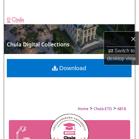
Search
Browse Collections
My Account
×
Switch to
About
desktop
view
Digital Commons Network™
Download
>
>
Home
Chula-ETD
6818