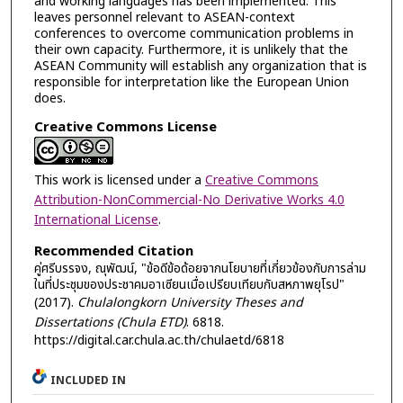
and working languages has been implemented. This
leaves personnel relevant to ASEAN-context
conferences to overcome communication problems in
their own capacity. Furthermore, it is unlikely that the
ASEAN Community will establish any organization that is
responsible for interpretation like the European Union
does.
Creative Commons License
This work is licensed under a
Creative Commons
Attribution-NonCommercial-No Derivative Works 4.0
International License
.
Recommended Citation
คู่ศรีบรรจง, ณุพัฒน์, "ข้อดีข้อด้อยจากนโยบายที่เกี่ยวข้องกับการล่าม
ในที่ประชุมของประชาคมอาเซียนเมื่อเปรียบเทียบกับสหภาพยุโรป"
(2017).
Chulalongkorn University Theses and
Dissertations (Chula ETD)
. 6818.
https://digital.car.chula.ac.th/chulaetd/6818
INCLUDED IN