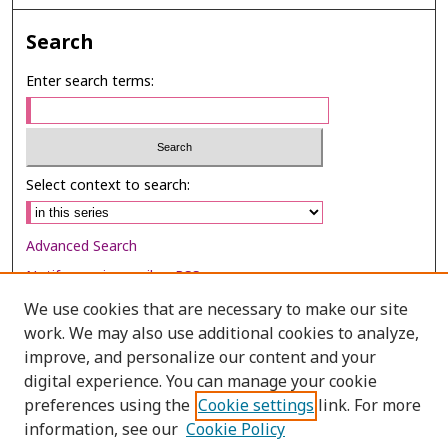
Search
Enter search terms:
Select context to search:
Advanced Search
Notify me via email or
RSS
We use cookies that are necessary to make our site
Browse
work. We may also use additional cookies to analyze,
Collections
improve, and personalize our content and your
digital experience. You can manage your cookie
Disciplines
preferences using the
Cookie settings
link. For more
Authors
information, see our
Cookie Policy