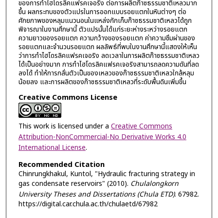
ของการทำไฮโดรลิคแฟรคเจอริง ต่อการผลิตก๊าซธรรมชาติเหลวมาก
ขึ้น ผลกระทบของตัวแปรในการออกแบบรอยแตกในหินต่างๆ ต่อ
ศักยภาพของหลุมแนวนอนในแหล่งกักเก็บก๊าซธรรมชาติเหลวได้ถูก
พิจารณาในงานศึกษานี้ ตัวแปรนั้นได้แก่ระยะห่างระหว่างรอยแตก
ความยาวของรอยแตก ความกว้างของรอยแตก ค่าความซึมผ่านของ
รอยแตกและจำนวนรอยแตก ผลลัพธ์ที่พบในงานศึกษานี้แสดงให้เห็น
ว่าการทำไฮโดรลิคแฟรคเจอริง ลดเวลาในการผลิตก๊าซธรรมชาติเหลว
ได้เป็นอย่างมาก การทำไฮโดรลิคแฟรคเจอริงสามารถลดความดันที่ลด
ลงได้ ทำให้การกลั่นตัวเป็นของเหลวของก๊าซธรรมชาติเหลวใกล้หลุม
น้อยลง และการผลิตของก๊าซธรรมชาติเหลวที่ระดับพื้นดินเพิ่มขึ้น
Creative Commons License
This work is licensed under a
Creative Commons
Attribution-NonCommercial-No Derivative Works 4.0
International License
.
Recommended Citation
Chinrungkhakul, Kuntol, "Hydraulic fracturing strategy in
gas condensate reservoirs" (2010).
Chulalongkorn
University Theses and Dissertations (Chula ETD)
. 67982.
https://digital.car.chula.ac.th/chulaetd/67982