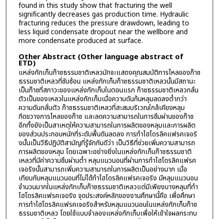
found in this study show that fracturing the well
significantly decreases gas production time. Hydraulic
fracturing reduces the pressure drawdown, leading to
less liquid condensate dropout near the wellbore and
more condensate produced at surface.
Other Abstract (Other language abstract of
ETD)
แหล่งกักเก็บก๊าซธรรมชาติเหลวมักจะแสดงคุณสมบัติการไหลของก๊าซ
ธรรมชาติเหลวที่ซับซ้อน แหล่งกักเก็บก๊าซธรรมชาติเหลวนั้นมีสถานะ
เป็นก๊าซที่สภาวะของแหล่งกักเก็บในตอนแรก ก๊าซธรรมชาติเหลวกลั่น
ตัวเป็นของเหลวในแหล่งกักเก็บเมื่อความดันก้นหลุมลดลงต่ำกว่า
ความดันกลั่นตัว ก๊าซธรรมชาติเหลวที่สะสมบริเวณใกล้เคียงหลุม
กีดขวางการไหลของก๊าซ และลดความสามารถในการซึมผ่านของก๊าซ
อีกทั้งยังเป็นสาเหตุให้ความสามารถในการผลิตของหลุมและการผลิต
ของส่วนประกอบหนักที่ระดับพื้นดินลดลง การทำไฮโดรลิคแฟรคเจอริ
งนั้นเป็นวีธีปฏิบัติสามัญที่รู้จักกันดีว่า เป็นวิธีที่ช่วยเพิ่มความสามารถ
การผลิตของหลุม โดยเฉพาะอย่างยิ่งในแหล่งกักเก็บก๊าซธรรมชาติ
เหลวที่มีค่าความซึมผ่านต่ำ หลุมแนวนอนที่ผ่านการทำไฮโดรลิคแฟรค
เจอริงนั้นสามารถเพิ่มความสามารถในการผลิตเป็นอย่างมาก เมื่อ
เทียบกับหลุมแนวนอนที่ไม่ได้ทำไฮโดรลิคแฟรคเจอริง มีหลุมแนวนอน
จำนวนมากในแหล่งกักเก็บก๊าซธรรมชาติเหลวแต่มีเพียงบางหลุมที่ทำ
ไฮโดรลิคแฟรคเจอริง จุดประสงค์หลักของงานศึกษานี้คือ เพื่อศึกษา
การทำไฮโดรลิคแฟรคเจอริงสำหรับหลุมแนวนอนในแหล่งกักเก็บก๊าซ
ธรรมชาติเหลว โดยใช้แบบจำลองแหล่งกักเก็บเพื่อให้เข้าใจผลกระทบ