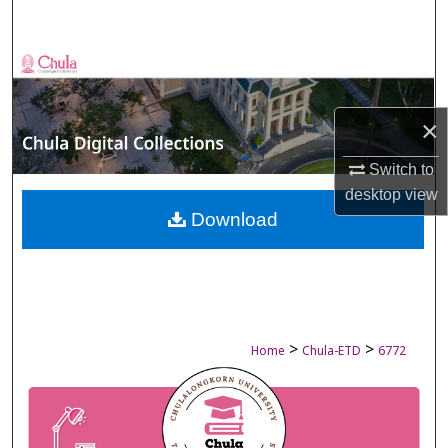
Search
Browse Collections
My Account
×
About
Switch to
desktop
view
Digital Commons Network™
Download
>
>
Home
Chula-ETD
6772