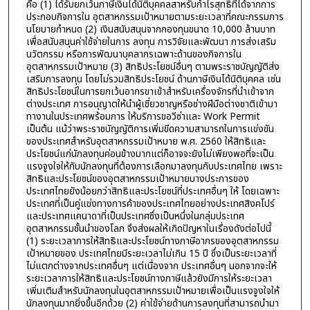
คือ (1) ได้รับยกเว้นภาษีเงินได้นิติบุคคลสาหรับกำไรสุทธิที่ได้จากการ
ประกอบกิจการใน อุตสาหกรรมเป้าหมายตามระยะเวลาที่คณะกรรมการ
นโยบายกำหนด (2) เงินสนับสนุนจากกองทุนขนาด 10,000 ล้านบาท
เพื่อสนับสนุนค่าใช้จ่ายในการ ลงทุน การวิจัยและพัฒนา การส่งเสริม
นวัตกรรม หรือการพัฒนาบุคลากรเฉพาะด้านของกิจการใน
อุตสาหกรรมเป้าหมาย (3) สิทธิประโยชน์อื่นๆ ตามพระราชบัญญัติส่ง
เสริมการลงทุน โดยไม่รวมสิทธิประโยชน์ ด้านภาษีเงินได้นิติบุคคล เช่น
สิทธิประโยชน์ในการยกเว้นอากรขาเข้าสำหรับเครื่องจักรที่นำเข้าจาก
ต่างประเทศ การอนุญาตให้นำผู้เชี่ยวชาญหรือช่างฝีมือต่างชาติเข้ามา
ทางานในประเทศพร้อมการ ให้บริการขอวีซ่าและ Work Permit
เป็นต้น แม้ว่าพระราชบัญญัติการเพิ่มขีดความสามารถในการแข่งขัน
ของประเทศสำหรับอุตสาหกรรมเป้าหมาย พ.ศ. 2560 ให้สิทธิและ
ประโยชน์แก่นักลงทุนค่อนข้างมากแต่ก็อาจจะยังไม่เพียงพอที่จะเป็น
แรงจูงใจให้กับนักลงทุนที่ต้องการเลือกมาลงทุนกับประเทศไทย เพราะ
สิทธิและประโยชน์ของอุตสาหกรรมเป้าหมายบางประการของ
ประเทศไทยยังน้อยกว่าสิทธิและประโยชน์ที่ประเทศอื่นๆ ให้ โดยเฉพาะ
ประเทศที่เป็นคู่แข่งทางการค้าของประเทศไทยอย่างประเทศสิงคโปร์
และประเทศแคนาดาที่เป็นประเทศซึ่งเป็นหนึ่งในกลุ่มประเทศ
อุตสาหกรรมชั้นนำของโลก จึงส่งผลให้เกิดปัญหาในเรื่องดังต่อไปนี้
(1) ระยะเวลาการให้สิทธิและประโยชน์ทางภาษีอากรของอุตสาหกรรม
เป้าหมายของ ประเทศไทยมีระยะเวลาไม่เกิน 15 ปี ซึ่งเป็นระยะเวลาที่
ไม่แตกต่างจากประเทศอื่นๆ แต่เนื่องจาก ประเทศอื่นๆ นอกจากจะให้
ระยะเวลาการให้สิทธิและประโยชน์ทางภาษีแล้วยังมีการให้ระยะเวลา
เพิ่มเติมสำหรับนักลงทุนในอุตสาหกรรมเป้าหมายเพื่อเป็นแรงจูงใจให้
นักลงทุนมากยิ่งขึ้นอีกด้วย (2) ค่าใช้จ่ายด้านการลงทุนที่สามารถนำมา