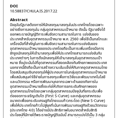
DOI
10.58837/CHULA.IS.2017.22
Abstract
ปัจจุบันรัฐบาลต้องการให้นักลงทุนมาลงทุนในประเทศไทยโดยเฉพาะ
อย่างยิ่งการลงทุนใน กลุ่มอุตสาหกรรมเป้าหมาย ดังนั้น รัฐบาลจึงได้
ออกพระราชบัญญัติการเพิ่มขีดความสามารถในการ แข่งขันของ
ประเทศสำหรับอุตสาหกรรมเป้าหมาย พ.ศ. 2560 เพื่อใช้เป็นกลไกและ
เครื่องมือที่สำคัญในการเพิ่มขีดความสามารถในการแข่งขันของ
อุตสาหกรรมเป้าหมายของประเทศโดยถือเป็นการเพิ่มเครื่องมือการ
ชักจูงนักลงทุนให้เข้ามาลงทุนเพื่อให้ประเทศไทยสามารถแข่งขันกับ
ประเทศต่างๆ ในการดึงนักลงทุนให้เข้ามาลงทุนในอุตสาหกรรมเป้า
หมาย ซึ่งมุ่งเน้นไปที่อุตสาหกรรมที่สอดคล้องกับศักยภาพของประเทศ
นอกจากนี้ยังถือเป็นการสร้างความเข้มแข็งให้กับภาคอุตสาหกรรมไทย
โดยสนับสนุนเงินกองทุนให้ผู้ประกอบการในกลุ่มอุตสาหกรรมเป้าหมาย
เพื่อสนับสนุนค่าใช้จ่ายในการลงทุนเพื่อการวิจัยและพัฒนาเทคโนโลยี
และนวัตกรรม หรือการพัฒนาบุคลากรเฉพาะด้านของกิจการใน
อุตสาหกรรมเป้าหมายซึ่งจะก่อให้เกิดการยกระดับศักยภาพของ
อุตสาหกรรมไทยโดยเฉพาะกลุ่มอุตสาหกรรมปัจจุบันที่ยกระดับเพื่อ
ต่อยอดการเจริญเติบโต (First S-Curve) และกลุ่มอุตสาหกรรม
อนาคตเพื่อยกระดับเศรษฐกิจไทยแบบก้าวกระโดด (New S-Curve)
เพื่อให้ประเทศไทยก้าวไปสู่ยุคที่เน้นการพัฒนาเศรษฐกิจด้วยนวัตกรรม
(ประเทศไทย 4.0) ได้อย่างมีประสิทธิภาพในอนาคตสำหรับสิทธิ
ประโยชน์ที่มีภายใต้พระราชบัญญัติฉบับนี้ สามารถแบ่งได้เป็น 3 กลุ่ม