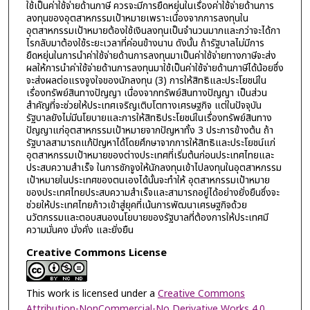
ใช้เป็นค่าใช้จ่ายด้านภาษี ควรจะมีการยืดหยุ่นในเรื่องค่าใช้จ่ายด้านการ
ลงทุนของอุตสาหกรรมเป้าหมายเพราะเนื่องจากการลงทุนใน
อุตสาหกรรมเป้าหมายต้องใช้เงินลงทุนเป็นจำนวนมากและกว่าจะได้กา
ไรกลับมาต้องใช้ระยะเวลาที่ค่อนข้างนาน ดังนั้น ถ้ารัฐบาลไม่มีการ
ยืดหยุ่นในการนำค่าใช้จ่ายด้านการลงทุนมาเป็นค่าใช้จ่ายทางภาษีจะส่ง
ผลให้การนำค่าใช้จ่ายด้านการลงทุนมาใช้เป็นค่าใช้จ่ายด้านภาษีได้น้อยซึ่ง
จะส่งผลต่อแรงจูงใจของนักลงทุน (3) การให้สิทธิและประโยชน์ใน
เรื่องทรัพย์สินทางปัญญา เนื่องจากทรัพย์สินทางปัญญา เป็นส่วน
สำคัญที่จะช่วยให้ประเทศเจริญเติบโตทางเศรษฐกิจ แต่ในปัจจุบัน
รัฐบาลยังไม่มีนโยบายและการให้สิทธิประโยชน์ในเรื่องทรัพย์สินทาง
ปัญญาแก่อุตสาหกรรมเป้าหมายจากปัญหาทั้ง 3 ประการข้างต้น ถ้า
รัฐบาลสามารถแก้ปัญหาได้โดยศึกษาจากการให้สิทธิและประโยชน์แก่
อุตสาหกรรมเป้าหมายของต่างประเทศที่เริ่มต้นก่อนประเทศไทยและ
ประสบความสำเร็จ ในการชักจูงให้นักลงทุนเข้าไปลงทุนในอุตสาหกรรม
เป้าหมายในประเทศของตนเองได้นั้นจะทำให้ อุตสาหกรรมเป้าหมาย
ของประเทศไทยประสบความสำเร็จและสามารถอยู่ได้อย่างยั่งยืนซึ่งจะ
ช่วยให้ประเทศไทยก้าวเข้าสู่ยุคที่เน้นการพัฒนาเศรษฐกิจด้วย
นวัตกรรมและตอบสนองนโยบายของรัฐบาลที่ต้องการให้ประเทศมี
ความมั่นคง มั่งคั่ง และยั่งยืน
Creative Commons License
This work is licensed under a
Creative Commons
Attribution-NonCommercial-No Derivative Works 4.0