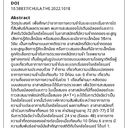
DOI
10.58837/CHULA.THE.2022.1018
Abstract
วัตถุประสงค์: เพื่อศึกษาว่าอาการทางความจำในระยะแรกเริ่มอาการใด
ที่สัมพันธ์กับผลตรวจเพท พบการสะสมของโปรตีนอมิลอยด์และทาว
สำหรับวินิจฉัยโรคอัลไซเมอร์ ในอาสาสมัครที่มีความจำถดถอยระยะสูญ
เสียการรู้คิดเล็กน้อย หรือสมองเสื่อมระยะมีอาการเล็กน้อย วิธีการ
วิจัย: เป็นการศึกษาแบบภาคตัดขวาง อาสาสมัครที่มีความจำถดถอย
ระยะสูญเสียการรู้คิดเล็กน้อย หรือภาวะสมองเสื่อมที่มีอาการเล็กน้อย
ถูกคัดเลือกตามลำดับการตรวจจากคลินิกความจำ โรงพยาบาล
จุฬาลงกรณ์ เก็บข้อมูลในรูปแบบการตอบแบบสอบถามโดยญาติหรือผู้
ดูแลเกี่ยวกับอาการทางความจำในระยะแรกเริ่มของโรคอัลไซเมอร์
แบบสอบถามประกอบด้วย 7 คำถาม เกี่ยวกับความเปลี่ยนแปลงของ
อาการทางความจำเมื่อเทียบกับ 10 ปีก่อน และ 6 คำถาม เกี่ยวกับ
ความถี่ของอาการทางความจำในช่วง 1 เดือนที่ผ่านมา หลังตอบ
แบบสอบถาม อาสาสมัครจะได้รับการตรวจเพท เพื่อวัดการสะสมของ
โปรตีนอมิลอยด์และทาว ในเนื้อสมอง อาสาสมัครที่มีทั้งอมิลอยด์และ
ทาวสะสมมากผิดปกติในเนื้อสมอง (A+T+) จะได้รับการวินิจฉัยว่าเป็น
โรคอัลไซเมอร์ จากนั้นวิเคราะห์หาความสัมพันธ์ระหว่างอาการทาง
ความจำแต่ละอาการกับโรคอัลไซเมอร์ ผลการศึกษา: อาสาสาสมัครที่
เข้าร่วมการศึกษาทั้งหมด 50 ราย ค่ามัธยฐานอายุ 72 (65-77) ปี ได้
รับการวินิจฉัยว่าเป็นโรคอัลไซเมอร์ 24 ราย (ร้อยละ 48) อาการทาง
ความจำที่ถดถอยลงอย่างต่อเนื่องเมื่อเทียบกับ 10 ปีก่อน 6 อาการ มี
ความสัมพันธ์อย่างมีนัยสำคัญทางสถิติกับโรคอัลไซเมอร์ ได้แก่ 1.