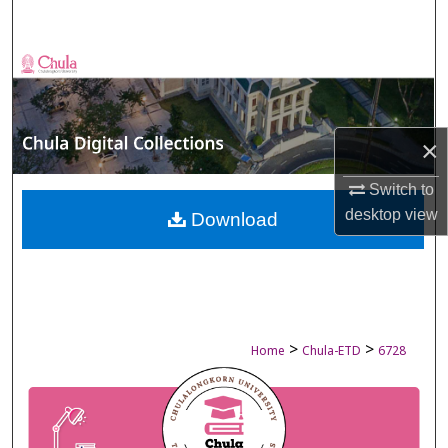
Search
Browse Collections
My Account
×
About
Switch to
desktop
view
Digital Commons Network™
Download
>
>
Home
Chula-ETD
6728