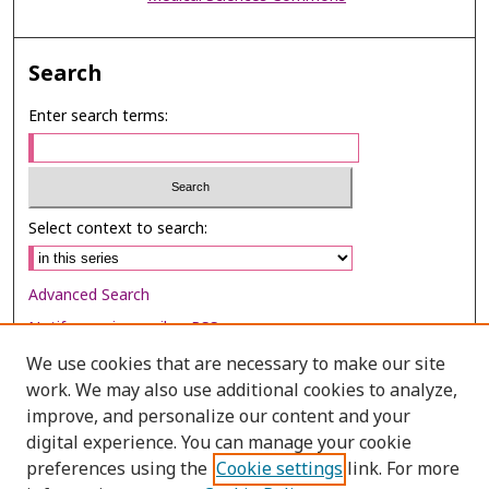
Search
Enter search terms:
Select context to search:
Advanced Search
Notify me via email or
RSS
We use cookies that are necessary to make our site
Browse
work. We may also use additional cookies to analyze,
improve, and personalize our content and your
Collections
digital experience. You can manage your cookie
Disciplines
preferences using the
Cookie settings
link. For more
Authors