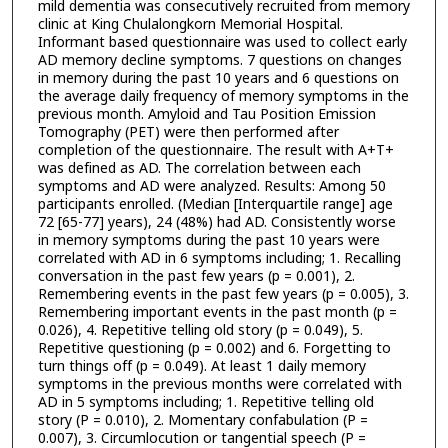
mild dementia was consecutively recruited from memory
clinic at King Chulalongkorn Memorial Hospital.
Informant based questionnaire was used to collect early
AD memory decline symptoms. 7 questions on changes
in memory during the past 10 years and 6 questions on
the average daily frequency of memory symptoms in the
previous month. Amyloid and Tau Position Emission
Tomography (PET) were then performed after
completion of the questionnaire. The result with A+T+
was defined as AD. The correlation between each
symptoms and AD were analyzed. Results: Among 50
participants enrolled. (Median [Interquartile range] age
72 [65-77] years), 24 (48%) had AD. Consistently worse
in memory symptoms during the past 10 years were
correlated with AD in 6 symptoms including; 1. Recalling
conversation in the past few years (p = 0.001), 2.
Remembering events in the past few years (p = 0.005), 3.
Remembering important events in the past month (p =
0.026), 4. Repetitive telling old story (p = 0.049), 5.
Repetitive questioning (p = 0.002) and 6. Forgetting to
turn things off (p = 0.049). At least 1 daily memory
symptoms in the previous months were correlated with
AD in 5 symptoms including; 1. Repetitive telling old
story (P = 0.010), 2. Momentary confabulation (P =
0.007), 3. Circumlocution or tangential speech (P =