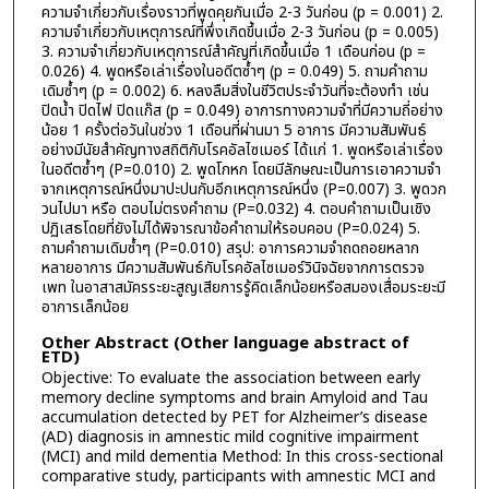
ความจำเกี่ยวกับเรื่องราวที่พูดคุยกันเมื่อ 2-3 วันก่อน (p = 0.001) 2.
ความจำเกี่ยวกับเหตุการณ์ที่พึ่งเกิดขึ้นเมื่อ 2-3 วันก่อน (p = 0.005)
3. ความจำเกี่ยวกับเหตุการณ์สำคัญที่เกิดขึ้นเมื่อ 1 เดือนก่อน (p =
0.026) 4. พูดหรือเล่าเรื่องในอดีตซ้ำๆ (p = 0.049) 5. ถามคำถาม
เดิมซ้ำๆ (p = 0.002) 6. หลงลืมสิ่งในชีวิตประจำวันที่จะต้องทำ เช่น
ปิดน้ำ ปิดไฟ ปิดแก๊ส (p = 0.049) อาการทางความจำที่มีความถี่อย่าง
น้อย 1 ครั้งต่อวันในช่วง 1 เดือนที่ผ่านมา 5 อาการ มีความสัมพันธ์
อย่างมีนัยสำคัญทางสถิติกับโรคอัลไซเมอร์ ได้แก่ 1. พูดหรือเล่าเรื่อง
ในอดีตซ้ำๆ (P=0.010) 2. พูดโกหก โดยมีลักษณะเป็นการเอาความจำ
จากเหตุการณ์หนึ่งมาปะปนกับอีกเหตุการณ์หนึ่ง (P=0.007) 3. พูดวก
วนไปมา หรือ ตอบไม่ตรงคำถาม (P=0.032) 4. ตอบคำถามเป็นเชิง
ปฏิเสธโดยที่ยังไม่ได้พิจารณาข้อคำถามให้รอบคอบ (P=0.024) 5.
ถามคำถามเดิมซ้ำๆ (P=0.010) สรุป: อาการความจำถดถอยหลาก
หลายอาการ มีความสัมพันธ์กับโรคอัลไซเมอร์วินิจฉัยจากการตรวจ
เพท ในอาสาสมัครระยะสูญเสียการรู้คิดเล็กน้อยหรือสมองเสื่อมระยะมี
อาการเล็กน้อย
Other Abstract (Other language abstract of
ETD)
Objective: To evaluate the association between early
memory decline symptoms and brain Amyloid and Tau
accumulation detected by PET for Alzheimer’s disease
(AD) diagnosis in amnestic mild cognitive impairment
(MCI) and mild dementia Method: In this cross-sectional
comparative study, participants with amnestic MCI and