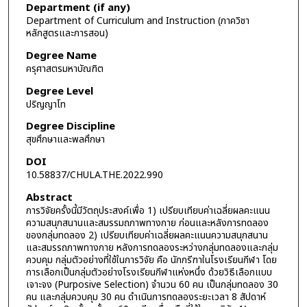
Department (if any)
Department of Curriculum and Instruction (ภาควิชา
หลักสูตรและการสอน)
Degree Name
ครุศาสตรมหาบัณฑิต
Degree Level
ปริญญาโท
Degree Discipline
สุขศึกษาและพลศึกษา
DOI
10.58837/CHULA.THE.2022.990
Abstract
การวิจัยครั้งนี้มีวัตถุประสงค์เพื่อ 1) เปรียบเทียบค่าเฉลี่ยผลคะแนน
ความสนุกสนานและสมรรมถภาพทางกาย ก่อนและหลังการทดลอง
ของกลุ่มทดลอง 2) เปรียบเทียบค่าเฉลี่ยผลคะแนนความสนุกสนาน
และสมรรถภาพทางกาย หลังการทดลองระหว่างกลุ่มทดลองและกลุ่ม
ควบคุม กลุ่มตัวอย่างที่ใช้ในการวิจัย คือ นักกรีฑาในโรงเรียนกีฬา โดย
การเลือกเป็นกลุ่มตัวอย่างโรงเรียนกีฬาแห่งหนึ่ง ด้วยวิธีเลือกแบบ
เจาะจง (Purposive Selection) จำนวน 60 คน เป็นกลุ่มทดลอง 30
คน และกลุ่มควบคุม 30 คน ดำเนินการทดลองระยะเวลา 8 สัปดาห์