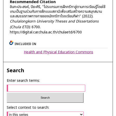
Recommended Citation
อินทะประสงค์, ปิยะศิริ, "โปรแกรมการฝึกกรีฑาลู่ตามการเรียนรู้โดยใช้
เกมเป็นฐานร่วมกับการฝึกแบบสถานีเพื่อเสริมสร้างความสนุกสนาน
และสมรรถภาพทางกายของนักกรีฑาโรงเรียนกีฬา" (2022).
Chulalongkorn University Theses and Dissertations
(Chula ETD)
. 6700.
https://digital.car.chula.ac.th/chulaetd/6700
INCLUDED IN
Health and Physical Education Commons
Search
Enter search terms:
Select context to search: