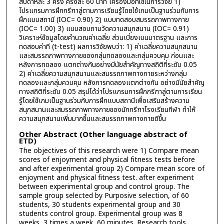
สัปดาห์ละ 3 ครั้ง ครั้งละ 60 นาที เครื่องมือที่ใช้ในการวิจัย 1)
โปรแกรมการฝึกกรีฑาลู่ตามการเรียนรู้โดยใช้เกมเป็นฐานร่วมกับการ
ฝึกแบบสถานี (IOC= 0.90) 2) แบบทดสอบสมรรถภาพทางกาย
(IOC= 1.00) 3) แบบสอบถามวัดความสนุกสนาน (IOC= 0.91)
วิเคราะห์ข้อมูลโดยคำนวณค่าเฉลี่ย ส่วนเบี่ยงเบนมาตรฐาน และการ
ทดสอบค่าที (t-test) ผลการวิจัยพบว่า: 1) ค่าเฉลี่ยความสนุกสนาน
และสมรรถภาพทางกายของกลุ่มทดลองและกลุ่มควบคุม ก่อนและ
หลังการทดลอง แตกต่างกันอย่างมีนัยสำคัญทางสถิติที่ระดับ 0.05
2) ค่าเฉลี่ยความสนุกสนานและสมรรถภาพทางกายระหว่างกลุ่ม
ทดลองและกลุ่มควบคุม หลังการทดลองแตกต่างกัน อย่างมีนัยสำคัญ
ทางสถิติที่ระดับ 0.05 สรุปได้ว่าโปรแกรมการฝึกกรีฑาลู่ตามการเรียน
รู้โดยใช้เกมเป็นฐานร่วมกับการฝึกแบบสถานีเพื่อเสริมสร้างความ
สนุกสนานและสมรรถภาพทางกายของนักกรีฑาโรงเรียนกีฬา ทำให้
ความสนุกสนานเพิ่มมากขึ้นและสมรรถภาพทางกายดีขึ้น
Other Abstract (Other language abstract of
ETD)
The objectives of this research were 1) Compare mean
scores of enjoyment and physical fitness tests before
and after experimental group 2) Compare mean score of
enjoyment and physical fitness test. after experiment
between experimental group and control group. The
sample group selected by Purposive selection, of 60
students, 30 students experimental group and 30
students control group. Experimental group was 8
weeks, 3 times a week, 60 minutes. Research tools