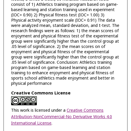
consist of 1) Athletics training program based on game-
based learning and station training used in experiment
(IOC= 0.90) 2) Physical fitness test (IOC= 1.00) 3)
Physical activity enjoyment scale (IOC= 0.91) The data
were analyzed mean, standard deviation, and t-test. The
research findings were as follows: 1) the mean scores of
enjoyment and physical fitness test of the experimental
group were significantly higher than the control group at
.05 level of significance. 2) the mean scores on of
enjoyment and physical fitness of the experimental
group were significantly higher than the control group at
.05 level of significance. Conclusion: Athletics training
program based on game-based learning and station
training to enhance enjoyment and physical fitness of
sports school athletics made enjoyment and better in
physical performance
Creative Commons License
This work is licensed under a
Creative Commons
Attribution-NonCommercial-No Derivative Works 4.0
International License
.