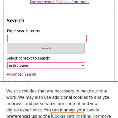
Environmental Sciences Commons
Search
Enter search terms:
Select context to search:
Advanced Search
Notify me via email or
RSS
We use cookies that are necessary to make our site
Browse
work. We may also use additional cookies to analyze,
Collections
improve, and personalize our content and your
digital experience. You can manage your cookie
Disciplines
preferences using the
Cookie settings
link. For more