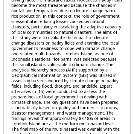
driving factor for natural disaster incidences. Paddy fields
become the most threatened because the changes in
rainfall and temperature due to climate change harm
rice production. In this context, the role of government
is essential in reducing losses caused by natural
disasters, particularly in escalating the adaptive capacity
of local communities to natural disasters. The aims of
this study were to evaluate the impact of climate
change disasters on paddy fields and examine the local
government's readiness to cope with climate change
and related multi-hazards. Lombok Island, as one of
Indonesia's National rice barns, was selected because
this small island is vulnerable to climate change. The
analytical hierarchy process (AHP) supported by a
Geographical Information System (GIS) was utilized in
assessing hazards induced by climate change on paddy
fields, including flood, drought, and landslide. Expert
interviews (n=15) were conducted to assess the
preparedness of local government in dealing with
climate change. The key questions have been prepared
schematically based on: paddy and farmers' situations,
disaster management, and water management. The
findings reveal that approximately 88.18% of areas in
Lombok Island are at the medium multi-hazard level.
The final map of the multi-hazard was overlaid with the