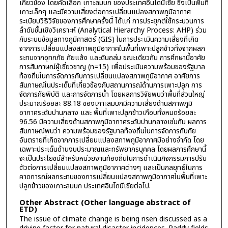
เกี่ยวข้อง โดยคัดเลือก เกาะลมบก ของประเทศอินโดนีเซีย ซึ่งเป็นพื้นที่
เกาะเล็กๆ และมีความเสี่ยงต่อการเปลี่ยนแปลงสภาพภูมิอากาศ
ระเบียบวิธิวิจัยของการศึกษาครั้งนี้ ได้แก่ การประยุกต์ใช้กระบวนการ
ลำดับชั้นเชิงวิเคราะห์ (Analytical Hierarchy Process: AHP) ร่วม
กับระบบข้อมูลทางภูมิศาสตร์ (GIS) ในการประเมินความเสี่ยงที่เกิด
จากการเปลี่ยนแปลงสภาพภูมิอากาศในพื้นที่เพาะปลูกข้าวทั้งจากผลก
ระทบจากอุทกภัย ภัยแล้ง และดินถล่ม ขณะเดียวกัน การศึกษานี้อาศัย
การสัมภาษณ์ผู้เชี่ยวชาญ (n=15) เพื่อประเมินความพร้อมของรัฐบาล
ท้องถิ่นในการจัดการกับการเปลี่ยนแปลงสภาพภูมิอากาศ อาศัยการ
สัมภาษณ์ในประเด็นที่เกี่ยวข้องกับสถานการณ์ด้านการเพาะปลูก การ
จัดการภัยพิบัติ และการจัดการน้ำ โดยผลการวิจัยพบว่าพื้นที่ส่วนใหญ่
ประมาณร้อยละ 88.18 ของเกาะลมบกมีความเสี่ยงด้านสภาพภูมิ
อากาศระดับปานกลาง และ พื้นที่เพาะปลูกข้าวเกือบทั้งหมดร้อยละ
96.56 มีความเสี่ยงด้านสภาพภูมิอากาศระดับปานกลางเช่นกัน ผลการ
สัมภาษณ์พบว่า ความพร้อมของรัฐบาลท้องถิ่นในการจัดการกับภัย
อันตรายที่เกิดจากการเปลี่ยนแปลงสภาพภูมิอากาศมีอย่างจำกัด โดย
เฉพาะประเด็นด้านงบประมาณและทรัพยากรบุคคล โดยผลการศึกษานี้
จะเป็นประโยชน์สำหรับหน่วยงานท้องถิ่นในการดำเนินกิจกรรมการปรับ
ตัวต่อการเปลี่ยนแปลงสภาพภูมิอากาศต่างๆ และเป็นกลยุทธ์ในการ
คาดการณ์ผลกระทบของการเปลี่ยนแปลงสภาพภูมิอากาศในพื้นที่เพาะ
ปลูกข้าวของเกาะลมบก ประเทศอินโดนีเซียต่อไป.
Other Abstract (Other language abstract of
ETD)
The issue of climate change is being risen discussed as a