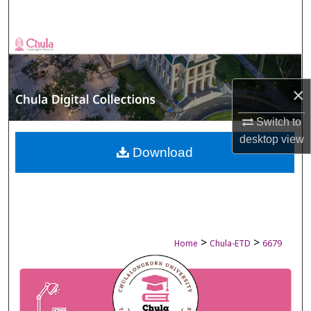
Search
Browse Collections
My Account
×
About
Switch to
desktop
view
Digital Commons Network™
Download
>
>
Home
Chula-ETD
6679