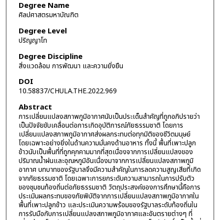
Degree Name
ศิลปศาสตรมหาบัณฑิต
Degree Level
ปริญญาโท
Degree Discipline
สิ่งแวดล้อม การพัฒนา และความยั่งยืน
DOI
10.58837/CHULA.THE.2022.969
Abstract
การเปลี่ยนแปลงสภาพภูมิอากาศนับเป็นประเด็นสำคัญที่ถูกอภิปรายว่า
เป็นปัจจัยขับเคลื่อนต่อการเกิดอุบัติการณ์ภัยธรรมชาติ โดยการ
เปลี่ยนแปลงสภาพภูมิอากาศส่งผลกระทบต่อทุกมิติของชีวิตมนุษย์
โดยเฉพาะอย่างยิ่งในด้านความมั่นคงด้านอาหาร ทั้งนี้ พื้นที่เพาะปลูก
ข้าวนับเป็นพื้นที่ที่ถูกคุกคามมากที่สุดเนื่องจากการเปลี่ยนแปลงของ
ปริมาณน้ำฝนและอุณหภูมิอันเนื่องมาจากการเปลี่ยนแปลงสภาพภูมิ
อากาศ บทบาทของรัฐบาลจึงมีความสำคัญในการลดความสูญเสียที่เกิด
จากภัยธรรมชาติ โดยเฉพาะการยกระดับความสามารถในการปรับตัว
ของชุมชนท้องถิ่นต่อภัยธรรมชาติ วัตถุประสงค์ของการศึกษานี้คือการ
ประเมินผลกระทบของภัยพิบัติจากการเปลี่ยนแปลงสภาพภูมิอากาศใน
พื้นที่เพาะปลูกข้าว และประเมินความพร้อมของรัฐบาลระดับท้องถิ่นใน
การรับมือกับการเปลี่ยนแปลงสภาพภูมิอากาศและอันตรายต่างๆ ที่