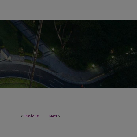
<
Previous
Next
>