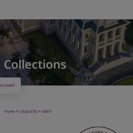
Account
>
>
Home
Chula-ETD
64671