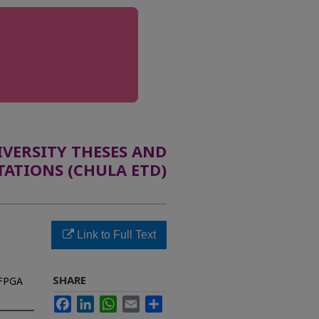
ERSITY THESES AND
TATIONS (CHULA ETD)
Link to Full Text
SHARE
 FPGA
Facebook
LinkedIn
WhatsApp
Email
Share