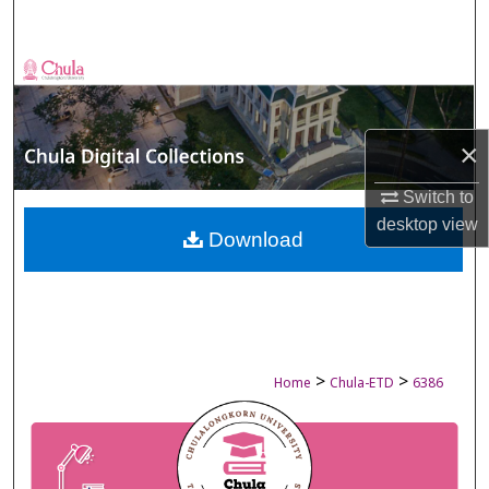
Search
Browse Collections
My Account
×
About
Switch to
desktop
view
Digital Commons Network™
Download
>
>
Home
Chula-ETD
6386