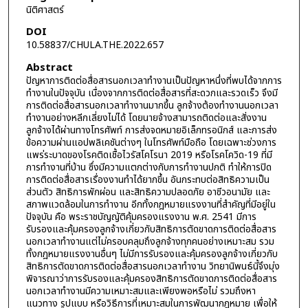
นิติศาสตร์
DOI
10.58837/CHULA.THE.2022.657
Abstract
ปัญหาการติดต่อสื่อสารนอกเวลาทำงานเป็นปัญหาหนึ่งที่พบได้จากการ
ทำงานในปัจจุบัน เนื่องจากการติดต่อสื่อสารที่สะดวกและรวดเร็ว จึงมี
การติดต่อสื่อสารนอกเวลาทำงานมากขึ้น ลูกจ้างต้องทำงานนอกเวลา
ทำงานอย่างหลีกเลี่ยงไม่ได้ โดยนายจ้างสามารถติดต่อและสั่งงาน
ลูกจ้างได้ผ่านทางโทรศัพท์ การส่งจดหมายอิเล็กทรอนิกส์ และการส่ง
ข้อความผ่านแอปพลิเคชันต่างๆ ในโทรศัพท์มือถือ โดยเฉพาะช่วงการ
แพร่ระบาดของโรคติดเชื้อไวรัสโคโรนา 2019 หรือโรคโควิด-19 ที่มี
การทำงานที่บ้าน ซึ่งมีความแตกต่างกับการทำงานปกติ ทำให้การปิด
การติดต่อสื่อสารเรื่องงานทำได้ยากขึ้น อันกระทบต่อสิทธิความเป็น
ส่วนตัว สิทธิการพักผ่อน และสิทธิความปลอดภัย อาชีวอนามัย และ
สภาพแวดล้อมในการทำงาน อีกทั้งกฎหมายแรงงานที่สำคัญที่มีอยู่ใน
ปัจจุบัน คือ พระราชบัญญัติคุ้มครองแรงงาน พ.ศ. 2541 มีการ
รับรองและคุ้มครองลูกจ้างเกี่ยวกับสิทธิการตัดขาดการติดต่อสื่อสาร
นอกเวลาทำงานแต่ไม่ครอบคลุมถึงลูกจ้างทุกคนอย่างเหมาะสม รวม
ทั้งกฎหมายแรงงานอื่นๆ ไม่มีการรับรองและคุ้มครองลูกจ้างเกี่ยวกับ
สิทธิการตัดขาดการติดต่อสื่อสารนอกเวลาทำงาน วิทยานิพนธ์นี้จึงมุ่ง
พิจารณาว่าการรับรองและคุ้มครองสิทธิการตัดขาดการติดต่อสื่อสาร
นอกเวลาทำงานมีความเหมาะสมและเพียงพอหรือไม่ รวมถึงหา
แนวทาง รูปแบบ หรือวิธีการที่เหมาะสมในการพัฒนากฎหมาย เพื่อให้