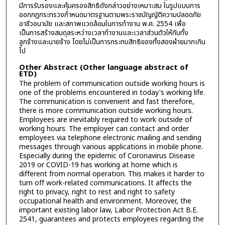
มีการรับรองและคุ้มครองสิทธิดังกล่าวอย่างเหมาะสม ในรูปแบบการ
ออกกฎกระทรวงกำหนดมาตรฐานตามพระราชบัญญัติความปลอดภัย
อาชีวอนามัย และสภาพแวดล้อมในการทำงาน พ.ศ. 2554 เพื่อ
เป็นการสร้างสมดุลระหว่างเวลาทำงานและเวลาส่วนตัวให้กับทั้ง
ลูกจ้างและนายจ้าง โดยไม่เป็นการกระทบสิทธิของทั้งสองฝ่ายมากเกิน
ไป
Other Abstract (Other language abstract of
ETD)
The problem of communication outside working hours is
one of the problems encountered in today's working life.
The communication is convenient and fast therefore,
there is more communication outside working hours.
Employees are inevitably required to work outside of
working hours. The employer can contact and order
employees via telephone electronic mailing and sending
messages through various applications in mobile phone.
Especially during the epidemic of Coronavirus Disease
2019 or COVID-19 has working at home which is
different from normal operation. This makes it harder to
turn off work-related communications. It affects the
right to privacy, right to rest and right to safety
occupational health and environment. Moreover, the
important existing labor law, Labor Protection Act B.E.
2541, guarantees and protects employees regarding the