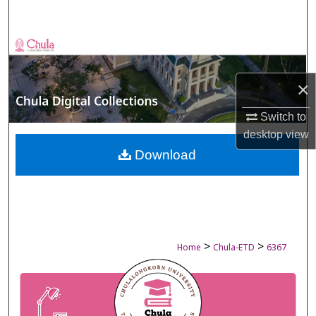
Search
Browse Collections
My Account
×
Switch to
About
desktop
view
Digital Commons Network™
Download
>
>
Home
Chula-ETD
6367