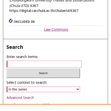
Chulalongkorn University Theses and Dissertations
(Chula ETD)
. 6367.
https://digital.car.chula.ac.th/chulaetd/6367
INCLUDED IN
Law Commons
Search
Enter search terms:
Select context to search:
Advanced Search
Notify me via email or
RSS