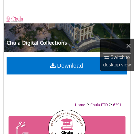
Search
Browse Collections
My Account
×
About
Switch to
Digital Commons Network™
desktop
view
Download
>
>
Home
Chula-ETD
6291