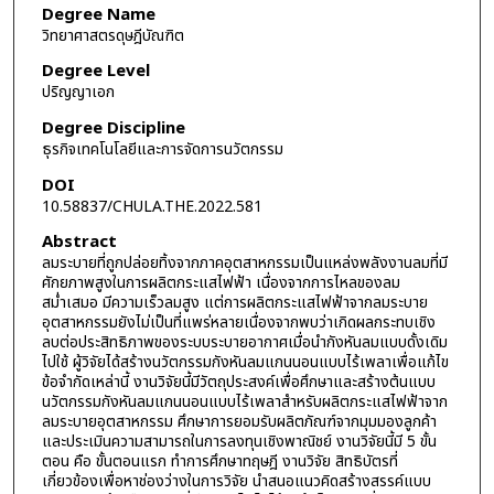
Degree Name
วิทยาศาสตรดุษฎีบัณฑิต
Degree Level
ปริญญาเอก
Degree Discipline
ธุรกิจเทคโนโลยีและการจัดการนวัตกรรม
DOI
10.58837/CHULA.THE.2022.581
Abstract
ลมระบายที่ถูกปล่อยทิ้งจากภาคอุตสาหกรรมเป็นแหล่งพลังงานลมที่มี
ศักยภาพสูงในการผลิตกระแสไฟฟ้า เนื่องจากการไหลของลม
สม่ำเสมอ มีความเร็วลมสูง แต่การผลิตกระแสไฟฟ้าจากลมระบาย
อุตสาหกรรมยังไม่เป็นที่แพร่หลายเนื่องจากพบว่าเกิดผลกระทบเชิง
ลบต่อประสิทธิภาพของระบบระบายอากาศเมื่อนำกังหันลมแบบดั้งเดิม
ไปใช้ ผู้วิจัยได้สร้างนวัตกรรมกังหันลมแกนนอนแบบไร้เพลาเพื่อแก้ไข
ข้อจำกัดเหล่านี้ งานวิจัยนี้มีวัตถุประสงค์เพื่อศึกษาและสร้างต้นแบบ
นวัตกรรมกังหันลมแกนนอนแบบไร้เพลาสำหรับผลิตกระแสไฟฟ้าจาก
ลมระบายอุตสาหกรรม ศึกษาการยอมรับผลิตภัณฑ์จากมุมมองลูกค้า
และประเมินความสามารถในการลงทุนเชิงพาณิชย์ งานวิจัยนี้มี 5 ขั้น
ตอน คือ ขั้นตอนแรก ทำการศึกษาทฤษฎี งานวิจัย สิทธิบัตรที่
เกี่ยวข้องเพื่อหาช่องว่างในการวิจัย นำสนอแนวคิดสร้างสรรค์แบบ