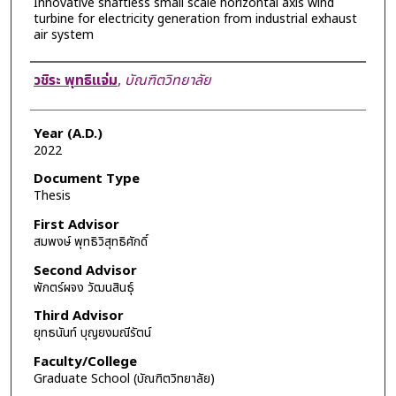
Innovative shaftless small scale horizontal axis wind
turbine for electricity generation from industrial exhaust
air system
Author
วชิระ พุทธิแจ่ม
,
บัณฑิตวิทยาลัย
Year (A.D.)
2022
Document Type
Thesis
First Advisor
สมพงษ์ พุทธิวิสุทธิศักดิ์
Second Advisor
พักตร์ผจง วัฒนสินธุ์
Third Advisor
ยุทธนันท์ บุญยงมณีรัตน์
Faculty/College
Graduate School (บัณฑิตวิทยาลัย)