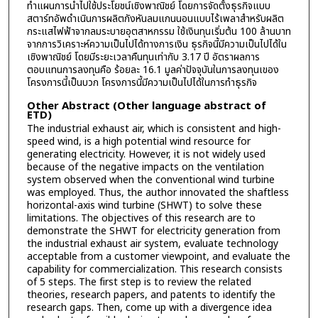
ทำแผนการนำไปใช้ประโยชน์เชิงพาณิชย์ โดยการจัดตั้งธุรกิจแบบ
สตาร์ทอัพดำเนินการผลิตกังหันลมแกนนอนแบบไร้เพลาสำหรับผลิต
กระแสไฟฟ้าจากลมระบายอุตสาหกรรม ใช้เงินทุนเริ่มต้น 100 ล้านบาท
จากการวิเคราะห์ความเป็นไปได้ทางการเงิน ธุรกิจนี้มีความเป็นไปได้ใน
เชิงพาณิชย์ โดยมีระยะเวลาคืนทุนเท่ากับ 3.17 ปี อัตราผลการ
ตอบแทนการลงทุนคือ ร้อยละ 16.1 มูลค่าปัจจุบันในการลงทุนเของ
โครงการนี้เป็นบวก โครงการนี้มีความเป็นไปได้ในการทำธุรกิจ
Other Abstract (Other language abstract of
ETD)
The industrial exhaust air, which is consistent and high-
speed wind, is a high potential wind resource for
generating electricity. However, it is not widely used
because of the negative impacts on the ventilation
system observed when the conventional wind turbine
was employed. Thus, the author innovated the shaftless
horizontal-axis wind turbine (SHWT) to solve these
limitations. The objectives of this research are to
demonstrate the SHWT for electricity generation from
the industrial exhaust air system, evaluate technology
acceptable from a customer viewpoint, and evaluate the
capability for commercialization. This research consists
of 5 steps. The first step is to review the related
theories, research papers, and patents to identify the
research gaps. Then, come up with a divergence idea