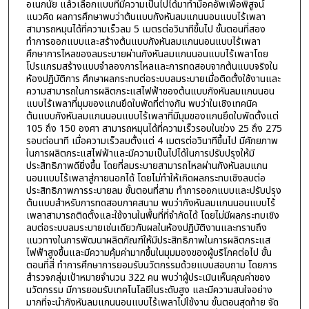
อเนกนัย แล้วเลือกแบบที่มีความเป็นไปได้มาทำม็อคอัพเพื่อพิสูจน์
แนวคิด ผลการศึกษาพบว่าต้นแบบกังหันลมแกนนอนแบบไร้เพลา
สามารถหมุนได้ที่ความเร็วลม 5 เมตรต่อวินาทีขึ้นไป ขั้นตอนที่สอง
ทำการออกแบบและสร้างต้นแบบกังหันลมแกนนอนแบบไร้เพลา
ศึกษาการไหลของลมระบายผ่านกังหันลมแกนนอนแบบไร้เพลาโดย
โปรแกรมสร้างแบบจำลองการไหลและการทดสอบจากต้นแบบจริงใน
ห้องปฏิบัติการ ศึกษาผลกระทบต่อระบบลมระบายเมื่อติดตั้งใช้งานและ
ความสามารถในการผลิตกระแสไฟฟ้าของต้นแบบกังหันลมแกนนอน
แบบไร้เพลาที่มุมของแกนยึดใบพัดที่ต่างกัน พบว่าในเชิงเทคนิค
ต้นแบบกังหันลมแกนนอนแบบไร้เพลาที่มีมุมของแกนยึดใบพัดตั้งแต่
105 ถึง 150 องศา สามารถหมุนได้ที่ความเร็วรอบในช่วง 25 ถึง 275
รอบต่อนาที เมื่อความเร็วลมตั้งแต่ 4 เมตรต่อวินาทีขึ้นไป มีศักยภาพ
ในการผลิตกระแสไฟฟ้าและมีความเป็นไปได้ในการปรับปรุงให้มี
ประสิทธิภาพดียิ่งขึ้น โดยที่ลมระบายสามารถไหลผ่านกังหันลมแกน
นอนแบบไร้เพลาสู่ภายนอกได้ โดยไม่ทำให้เกิดผลกระทบเชิงลบต่อ
ประสิทธิภาพการระบายลม ขั้นตอนที่สาม ทำการออกแบบและปรับปรุง
ต้นแบบสำหรับการทดสอบภาคสนาม พบว่ากังหันลมแกนนอนแบบไร้
เพลาสามารถติดตั้งและใช้งานในพื้นที่ที่จำกัดได้ โดยไม่มีผลกระทบเชิง
ลบต่อระบบลมระบายเช่นเดียวกับผลในห้องปฏิบัติงานและทราบถึง
แนวทางในการพัฒนาผลิตภัณฑ์ให้มีประสิทธิภาพในการผลิตกระแส
ไฟฟ้าสูงขึ้นและมีความคุ้มค่ามากขึ้นในมุมมองของผู้บริโภคต่อไป ขั้น
ตอนที่สี่ ทำการศึกษาการยอมรับนวัตกรรมด้วยแบบสอบถาม โดยการ
สำรวจกลุ่มเป้าหมายจำนวน 322 คน พบว่าผู้ประเมินเห็นคุณค่าของ
นวัตกรรม มีการยอมรับเทคโนโลยีในระดับสูง และมีความสนใจอย่าง
มากที่จะนำกังหันลมแกนนอนแบบไร้เพลาไปใช้งาน ขั้นตอนสุดท้าย จัด