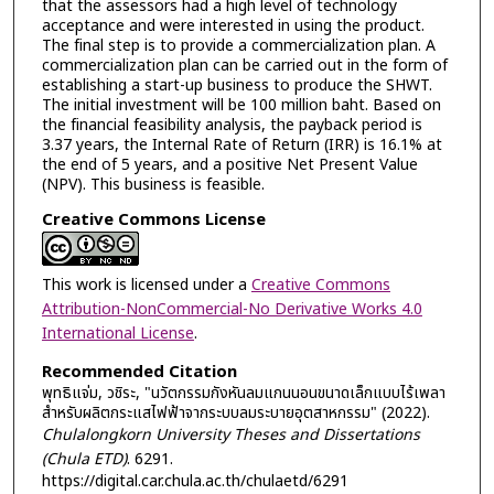
that the assessors had a high level of technology
acceptance and were interested in using the product.
The final step is to provide a commercialization plan. A
commercialization plan can be carried out in the form of
establishing a start-up business to produce the SHWT.
The initial investment will be 100 million baht. Based on
the financial feasibility analysis, the payback period is
3.37 years, the Internal Rate of Return (IRR) is 16.1% at
the end of 5 years, and a positive Net Present Value
(NPV). This business is feasible.
Creative Commons License
This work is licensed under a
Creative Commons
Attribution-NonCommercial-No Derivative Works 4.0
International License
.
Recommended Citation
พุทธิแจ่ม, วชิระ, "นวัตกรรมกังหันลมแกนนอนขนาดเล็กแบบไร้เพลา
สำหรับผลิตกระแสไฟฟ้าจากระบบลมระบายอุตสาหกรรม" (2022).
Chulalongkorn University Theses and Dissertations
(Chula ETD)
. 6291.
https://digital.car.chula.ac.th/chulaetd/6291