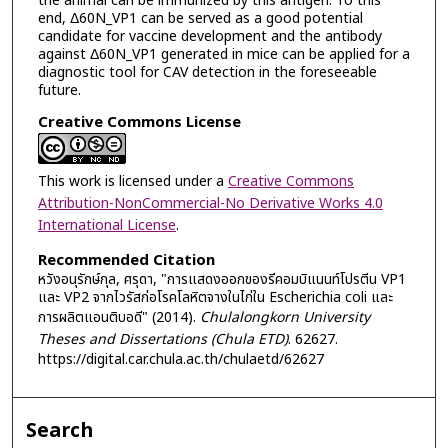
the animal can be immunized by this antigen. To this
end, Δ60N_VP1 can be served as a good potential
candidate for vaccine development and the antibody
against Δ60N_VP1 generated in mice can be applied for a
diagnostic tool for CAV detection in the foreseeable
future.
Creative Commons License
This work is licensed under a
Creative Commons
Attribution-NonCommercial-No Derivative Works 4.0
International License
.
Recommended Citation
หวังอนุรักษ์กุล, ศรุดา, "การแสดงออกของรีคอมบิแนนท์โปรตีน VP1
และ VP2 จากไวรัสก่อโรคโลหิตจางในไก่ใน Escherichia coli และ
การผลิตแอนติบอดี" (2014).
Chulalongkorn University
Theses and Dissertations (Chula ETD)
. 62627.
https://digital.car.chula.ac.th/chulaetd/62627
Search