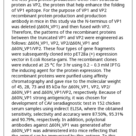
protein as VP2, the protein that help enhance the folding
of VP1 epitope. For the purpose of VP1 and VP2
recombinant protein production and production
antibody in mice in this study via the N-terminus of VP1
was deleted (Δ60N_VP1) and then fused with VP2.
Therefore, the patterns of the recombinant proteins
between the truncated VP1 and VP2 were engineered as
follows: Δ60N_VP1, VP2, VP2/Δ60N_VP1 and
Δ60N_VP1/VP2. These four types of gene fragments
were subsequently cloned into pET28a (+) expression
vector in E.coli Roseta-gami. The recombinant clones
were induced at 25 °C for 3 hr using 0.2 – 0.3 mM IPTG
the inducing agent for the protein expression. The
recombinant proteins were purified using affinity
chromatography and gave rise to the molecular weight
of 45, 28, 73 and 85 kDa for Δ60N_VP1, VP2, VP2/
Δ60N_VP1 and Δ60N_VP1/VP2, respectively. Because of
Δ60N_VP1 strong antigenicity, it was chosen for
development of CAV seradiagnostic test in 152 chicken
serum samples using indirect ELISA, where the obtained
sensitivity, selectivity and accuracy were 87.50%, 95.31%
and 90.79%, respectively. In addition, polyclonal
antibodies against Δ60N_VP1 was generated after
Δ60N_VP1 was administered into mice reflecting that