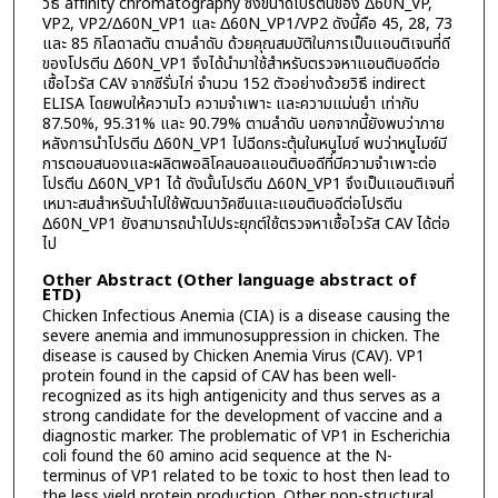
วิธี affinity chromatography ซึ่งขนาดโปรตีนของ Δ60N_VP,
VP2, VP2/Δ60N_VP1 และ Δ60N_VP1/VP2 ดังนี้คือ 45, 28, 73
และ 85 กิโลดาลตัน ตามลำดับ ด้วยคุณสมบัติในการเป็นแอนติเจนที่ดี
ของโปรตีน Δ60N_VP1 จึงได้นำมาใช้สำหรับตรวจหาแอนติบอดีต่อ
เชื้อไวรัส CAV จากซีรั่มไก่ จำนวน 152 ตัวอย่างด้วยวิธี indirect
ELISA โดยพบให้ความไว ความจำเพาะ และความแม่นยำ เท่ากับ
87.50%, 95.31% และ 90.79% ตามลำดับ นอกจากนี้ยังพบว่าภาย
หลังการนำโปรตีน Δ60N_VP1 ไปฉีดกระตุ้นในหนูไมซ์ พบว่าหนูไมซ์มี
การตอบสนองและผลิตพอลิโคลนอลแอนติบอดีที่มีความจำเพาะต่อ
โปรตีน Δ60N_VP1 ได้ ดังนั้นโปรตีน Δ60N_VP1 จึงเป็นแอนติเจนที่
เหมาะสมสำหรับนำไปใช้พัฒนาวัคซีนและแอนติบอดีต่อโปรตีน
Δ60N_VP1 ยังสามารถนำไปประยุกต์ใช้ตรวจหาเชื้อไวรัส CAV ได้ต่อ
ไป
Other Abstract (Other language abstract of
ETD)
Chicken Infectious Anemia (CIA) is a disease causing the
severe anemia and immunosuppression in chicken. The
disease is caused by Chicken Anemia Virus (CAV). VP1
protein found in the capsid of CAV has been well-
recognized as its high antigenicity and thus serves as a
strong candidate for the development of vaccine and a
diagnostic marker. The problematic of VP1 in Escherichia
coli found the 60 amino acid sequence at the N-
terminus of VP1 related to be toxic to host then lead to
the less yield protein production. Other non-structural