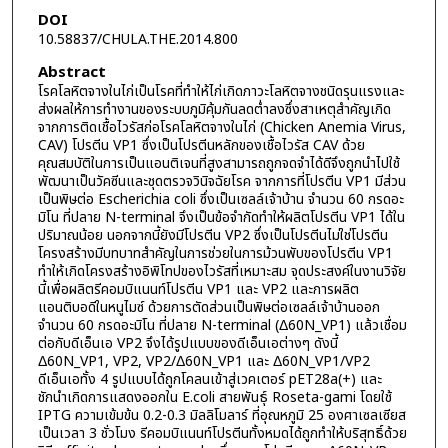
DOI
10.58837/CHULA.THE.2014.800
Abstract
โรคโลหิตจางในไก่เป็นโรคที่ทำให้ไก่เกิดภาวะโลหิตจางชนิดรุนแรงและ
ส่งผลให้การทำงานของระบบภูมิคุ้มกันลดต่ำลงซึ่งสาเหตุสำคัญเกิด
จากการติดเชื้อไวรัสก่อโรคโลหิตจางในไก่ (Chicken Anemia Virus,
CAV) โปรตีน VP1 ซึ่งเป็นโปรตีนหลักของเชื้อไวรัส CAV ด้วย
คุณสมบัติในการเป็นแอนติเจนที่สูงสามารถถูกจดจำได้ดีจึงถูกนำไปใช้
พัฒนาเป็นวัคซีนและชุดตรวจวินิจฉัยโรค จากการที่โปรตีน VP1 มีส่วน
เป็นพิษต่อ Escherichia coli ซึ่งเป็นเซลล์เจ้าบ้าน จำนวน 60 กรดอะ
มิโน ที่ปลาย N-terminal จึงเป็นข้อจำกัดทำให้ผลิตโปรตีน VP1 ได้ใน
ปริมาณน้อย นอกจากนี้ยังมีโปรตีน VP2 ซึ่งเป็นโปรตีนไม่ใช่โปรตีน
โครงสร้างมีบทบาทสำคัญในการช่วยในการม้วนพับของโปรตีน VP1
ทำให้เกิดโครงสร้างอิพิโทปของไวรัสที่เหมาะสม จุดประสงค์ในงานวิจัย
นี้เพื่อผลิตรีคอมบิแนนท์โปรตีน VP1 และ VP2 และการผลิต
แอนติบอดีในหนูไมซ์ ด้วยการตัดส่วนเป็นพิษต่อเซลล์เจ้าบ้านออก
จำนวน 60 กรดอะมิโน ที่ปลาย N-terminal (Δ60N_VP1) แล้วเชื่อม
ต่อกับดีเอ็นเอ VP2 จึงได้รูปแบบของดีเอ็นเอต่างๆ ดังนี้
Δ60N_VP1, VP2, VP2/Δ60N_VP1 และ Δ60N_VP1/VP2
ดีเอ็นเอทั้ง 4 รูปแบบได้ถูกโคลนเข้าสู่เวคเตอร์ pET28a(+) และ
ชักนำเกิดการแสดงออกใน E.coli สายพันธุ์ Roseta-gami โดยใช้
IPTG ความเข้มข้น 0.2-0.3 มิลลิโมลาร์ ที่อุณหภูมิ 25 องศาเซลเซียส
เป็นเวลา 3 ชั่วโมง รีคอมบิแนนท์โปรตีนทั้งหมดได้ถูกทำให้บริสุทธิ์ด้วย