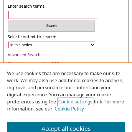
Enter search terms:
Select context to search:
Advanced Search
Notify me via email or
RSS
We use cookies that are necessary to make our site
Browse
work. We may also use additional cookies to analyze,
Collections
improve, and personalize our content and your
digital experience. You can manage your cookie
Disciplines
preferences using the
Cookie settings
link. For more
Authors
information, see our
Cookie Policy
Author Corner
Author FAQ
Accept all cookies