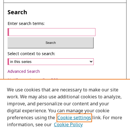
Search
Enter search terms:
Select context to search:
Advanced Search
Notify me via email or
RSS
We use cookies that are necessary to make our site
Browse
work. We may also use additional cookies to analyze,
Collections
improve, and personalize our content and your
digital experience. You can manage your cookie
Disciplines
preferences using the
Cookie settings
link. For more
Authors
information, see our
Cookie Policy