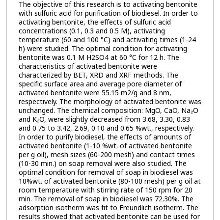
The objective of this research is to activating bentonite
with sulfuric acid for purification of biodiesel. In order to
activating bentonite, the effects of sulfuric acid
concentrations (0.1, 0.3 and 0.5 M), activating
temperature (60 and 100 °C) and activating times (1-24
h) were studied. The optimal condition for activating
bentonite was 0.1 M H2SO4 at 60 °C for 12 h. The
characteristics of activated bentonite were
characterized by BET, XRD and XRF methods. The
specific surface area and average pore diameter of
activated bentonite were 55.15 m2/g and 8 nm,
respectively. The morphology of activated bentonite was
unchanged. The chemical composition: MgO, CaO, Na₂O
and K₂O, were slightly decreased from 3.68, 3.30, 0.83
and 0.75 to 3.42, 2.69, 0.10 and 0.65 %wt., respectively.
In order to purify biodiesel, the effects of amounts of
activated bentonite (1-10 %wt. of activated bentonite
per g oil), mesh sizes (60-200 mesh) and contact times
(10-30 min.) on soap removal were also studied. The
optimal condition for removal of soap in biodiesel was
10%wt. of activated bentonite (80-100 mesh) per g oil at
room temperature with stirring rate of 150 rpm for 20
min. The removal of soap in biodiesel was 72.30%. The
adsorption isotherm was fit to Freundlich isotherm. The
results showed that activated bentonite can be used for