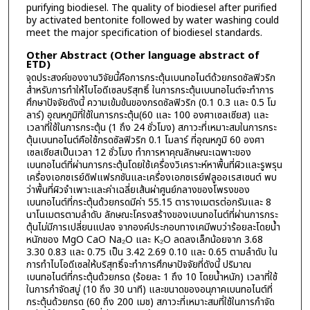
purifying biodiesel. The quality of biodiesel after purified
by activated bentonite followed by water washing could
meet the major specification of biodiesel standards.
Other Abstract (Other language abstract of
ETD)
จุดประสงค์ของงานวิจัยนี้คือการกระตุ้นเบนทอไนต์ด้วยกรดซัลฟิวริก
สำหรับการทำให้ไบโอดีเซลบริสุทธิ์ ในการกระตุ้นเบนทอไนต์จะทำการ
ศึกษาปัจจัยดังนี้ ความเข้มข้นของกรดซัลฟิวริก (0.1 0.3 และ 0.5 โม
ลาร์) อุณหภูมิที่ใช้ในการกระตุ้น(60 และ 100 องศาเซลเซียส) และ
เวลาที่ใช้ในการกระตุ้น (1 ถึง 24 ชั่วโมง) สภาวะที่เหมาะสมในการกระ
ตุ้นเบนทอไนต์คือใช้กรดซัลฟิวริก 0.1 โมลาร์ ที่อุณหภูมิ 60 องศา
เซลเซียสเป็นเวลา 12 ชั่วโมง ทำการหาคุณลักษณะเฉพาะของ
เบนทอไนต์ที่ผ่านการกระตุ้นโดยใช้เครื่องวิเคราะห์หาพื้นที่ผิวและรูพรุน
เครื่องเอกซเรย์ดิฟแฟรกชันและเครื่องเอกซเรย์ฟลูออเรสเซนต์ พบ
ว่าพื้นที่ผิวจำเพาะและค่าเฉลี่ยเส้นผ่าศูนย์กลางของโพรงของ
เบนทอไนต์ที่กระตุ้นด้วยกรดมีค่า 55.15 ตารางเมตรต่อกรัมและ 8
นาโนเมตรตามลำดับ ลักษณะโครงสร้างของเบนทอไนต์ที่ผ่านการกระ
ตุ้นไม่มีการเปลี่ยนแปลง จากองค์ประกอบทางเคมีพบว่าร้อยละโดยน้ำ
หนักของ MgO CaO Na₂O และ K₂O ลดลงเล็กน้อยจาก 3.68
3.30 0.83 และ 0.75 เป็น 3.42 2.69 0.10 และ 0.65 ตามลำดับ ใน
การทำไบโอดีเซลให้บริสุทธิ์จะทำการศึกษาปัจจัยที่ดังนี้ ปริมาณ
เบนทอไนต์ที่กระตุ้นด้วยกรด (ร้อยละ 1 ถึง 10 โดยน้ำหนัก) เวลาที่ใช้
ในการกำจัดสบู่ (10 ถึง 30 นาที) และขนาดของอนุภาคเบนทอไนต์ที่
กระตุ้นด้วยกรด (60 ถึง 200 เมช) สภาวะที่เหมาะสมที่ใช้ในการกำจัด