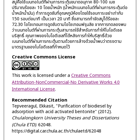
สบู่คือใช้เบนทอไนต์ที่ผ่านการกระตุ้นขนาดอนุภาค 80-100 เมช
ปริมาณร้อยละ 10 โดยน้ำหนัก (น้ำหนักเบนทอไนต์ที่ผ่านการกระตุ้นต่อ
น้ำหนักน้ำมัน) ทำการดูดซับที่อุณหภูมิห้องโดยใช้รอบการเขย่าเท่ากับ
150 รอบต่อนาที เป็นเวลา 20 นาที ซึ่งสามารถกำจัดสบู่ได้ร้อยละ
72.30 ไอโซเทอมการดูดซับตามไอโซเทอมฟรุนลิช จากการทดลองพบ
ว่าเบนทอไนต์ที่ผ่านการกระตุ้นสามารถใช้สำหรับการทำให้ไบโอดีเซล
บริสุทธิ์ คุณภาพของไบโอดีเซลที่ได้หลังการทำให้บริสุทธิ์ด้วย
เบนทอไนต์ที่ผ่านการกระตุ้นตามด้วยการล้างด้วยน้ำพบว่าตรงตาม
มาตรฐานของไบโอดีเซลที่กำหนดไว้
Creative Commons License
This work is licensed under a
Creative Commons
Attribution-NonCommercial-No Derivative Works 4.0
International License
.
Recommended Citation
Tepveeragul, Ekkasit, "Purification of biodiesel by
adsorption with acid activated bentonite" (2012).
Chulalongkorn University Theses and Dissertations
(Chula ETD)
. 62048.
https://digital.car.chula.ac.th/chulaetd/62048