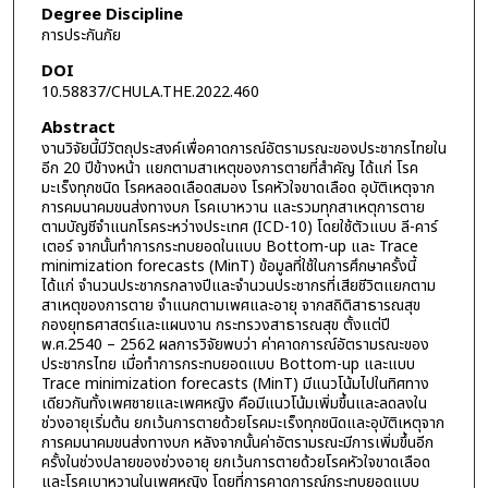
Degree Discipline
การประกันภัย
DOI
10.58837/CHULA.THE.2022.460
Abstract
งานวิจัยนี้มีวัตถุประสงค์เพื่อคาดการณ์อัตรามรณะของประชากรไทยใน
อีก 20 ปีข้างหน้า แยกตามสาเหตุของการตายที่สำคัญ ได้แก่ โรค
มะเร็งทุกชนิด โรคหลอดเลือดสมอง โรคหัวใจขาดเลือด อุบัติเหตุจาก
การคมนาคมขนส่งทางบก โรคเบาหวาน และรวมทุกสาเหตุการตาย
ตามบัญชีจำแนกโรคระหว่างประเทศ (ICD-10) โดยใช้ตัวแบบ ลี-คาร์
เตอร์ จากนั้นทำการกระทบยอดในแบบ Bottom-up และ Trace
minimization forecasts (MinT) ข้อมูลที่ใช้ในการศึกษาครั้งนี้
ได้แก่ จำนวนประชากรกลางปีและจำนวนประชากรที่เสียชีวิตแยกตาม
สาเหตุของการตาย จำแนกตามเพศและอายุ จากสถิติสาธารณสุข
กองยุทธศาสตร์และแผนงาน กระทรวงสาธารณสุข ตั้งแต่ปี
พ.ศ.2540 – 2562 ผลการวิจัยพบว่า ค่าคาดการณ์อัตรามรณะของ
ประชากรไทย เมื่อทำการกระทบยอดแบบ Bottom-up และแบบ
Trace minimization forecasts (MinT) มีแนวโน้มไปในทิศทาง
เดียวกันทั้งเพศชายและเพศหญิง คือมีแนวโน้มเพิ่มขึ้นและลดลงใน
ช่วงอายุเริ่มต้น ยกเว้นการตายด้วยโรคมะเร็งทุกชนิดและอุบัติเหตุจาก
การคมนาคมขนส่งทางบก หลังจากนั้นค่าอัตรามรณะมีการเพิ่มขึ้นอีก
ครั้งในช่วงปลายของช่วงอายุ ยกเว้นการตายด้วยโรคหัวใจขาดเลือด
และโรคเบาหวานในเพศหญิง โดยที่การคาดการณ์กระทบยอดแบบ