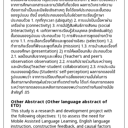
จากการศึกษาเอกสารและงานวิจัยที่เกี่ยวข้อง ผลการวิเคราะห์ความ
ต้องการจำเป็นและปัจจัยเชิงสาเหตุ จึงได้องค์ประกอบและขั้นตอน
ของรูปแบบ ดังนี้ องค์ประกอบของโมไบล์ช่วยการเรียนรู้ภาษา
ประกอบด้วย 1. ทุกที่ทุกเวลา (ubiquity) 2. การแบ่งปันเนื้อหาผ่าน
เครือข่าย (connectivity) 3. การมีปฏิสัมพันธ์ทางสังคม (social
Interactivity) 4. เอกัตภาพการเรียนรู้ส่วนบุคคล (individuality)
ขั้นตอนของรูปแบบ ประกอบด้วย 1) การฟังและการพูดอย่างกว้าง
ขวาง 1.1. การเลือกเรื่องที่ฟังและพูดอย่างอิสระ (selection) 1.2.
ทำภารกิจเรื่องที่ฟังและพูดที่สนใจ (mission) 1.3. การนำเสนอเรื่องที่
ตนเองศึกษา (presentation) 2) การให้ผลป้อนกลับ ประกอบด้วย
2.1. ผลป้อนกลับจากครูและเพื่อน (Teacher’s and peer’s
observation observation) 2.2. การอภิปรายร่วมกันระหว่างครู
และนักเรียน(Teacher-student collaboration) 2.3. การประเมิน
ตนเองของผู้เรียน (Students’ self-perception) ผลการทดลองใช้
รูปแบบพบว่า จากการเปรียบเทียบค่าเฉลี่ยของความมั่นใจในการ
สื่อสารภาษาอังกฤษในช่วงเวลาที่แตกต่างกัน ได้แก่ ก่อนการทดลอง
ระหว่างการทดลองและหลังการทดลองพบว่าแตกต่างกันอย่างมีนัย
สำคัญที่ .05
Other Abstract (Other language abstract of
ETD)
This study is a research and development project with
the following objectives: 1) to assess the need for
Mobile Assisted Language Learning, English language
instruction, constructive feedback, and causal factors