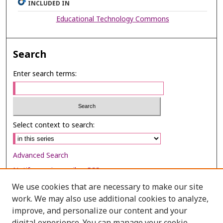
INCLUDED IN
Educational Technology Commons
Search
Enter search terms:
Select context to search:
Advanced Search
Notify me via email or
RSS
We use cookies that are necessary to make our site
Browse
work. We may also use additional cookies to analyze,
improve, and personalize our content and your
Collections