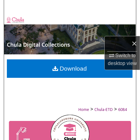
Search
Browse Collections
My Account
×
About
Switch to
desktop
view
Digital Commons Network™
Download
>
>
Home
Chula-ETD
6084