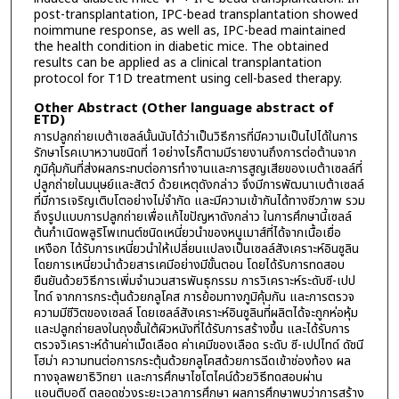
post-transplantation, IPC-bead transplantation showed
noimmune response, as well as, IPC-bead maintained
the health condition in diabetic mice. The obtained
results can be applied as a clinical transplantation
protocol for T1D treatment using cell-based therapy.
Other Abstract (Other language abstract of
ETD)
การปลูกถ่ายเบต้าเซลล์นั้นนับได้ว่าเป็นวิธีการที่มีความเป็นไปได้ในการ
รักษาโรคเบาหวานชนิดที่ 1อย่างไรก็ตามมีรายงานถึงการต่อต้านจาก
ภูมิคุ้มกันที่ส่งผลกระทบต่อการทำงานและการสูญเสียของเบต้าเซลล์ที่
ปลูกถ่ายในมนุษย์และสัตว์ ด้วยเหตุดังกล่าว จึงมีการพัฒนาเบต้าเซลล์
ที่มีการเจริญเติบโตอย่างไม่จำกัด และมีความเข้ากันได้ทางชีวภาพ รวม
ถึงรูปแบบการปลูกถ่ายเพื่อแก้ไขปัญหาดังกล่าว ในการศึกษานี้เซลล์
ต้นกำเนิดพลูริโพเทนต์ชนิดเหนี่ยวนำของหนูเมาส์ที่ได้จากเนื้อเยื่อ
เหงือก ได้รับการเหนี่ยวนำให้เปลี่ยนแปลงเป็นเซลล์สังเคราะห์อินซูลิน
โดยการเหนี่ยวนำด้วยสารเคมีอย่างมีขั้นตอน โดยได้รับการทดสอบ
ยืนยันด้วยวิธีการเพิ่มจำนวนสารพันธุกรรม การวิเคราะห์ระดับซี-เปป
ไทด์ จากการกระตุ้นด้วยกลูโคส การย้อมทางภูมิคุ้มกัน และการตรวจ
ความมีชีวิตของเซลล์ โดยเซลล์สังเคราะห์อินซูลินที่ผลิตได้จะถูกห่อหุ้ม
และปลูกถ่ายลงในถุงชั้นใต้ผิวหนังที่ได้รับการสร้างขึ้น และได้รับการ
ตรวจวิเคราะห์ด้านค่าเม็ดเลือด ค่าเคมีของเลือด ระดับ ซี-เปปไทด์ ดัชนี
โฮม่า ความทนต่อการกระตุ้นด้วยกลูโคสด้วยการฉีดเข้าช่องท้อง ผล
ทางจุลพยาธิวิทยา และการศึกษาไซโตไคน์ด้วยวิธีทดสอบผ่าน
แอนติบอดี ตลอดช่วงระยะเวลาการศึกษา ผลการศึกษาพบว่าการสร้าง