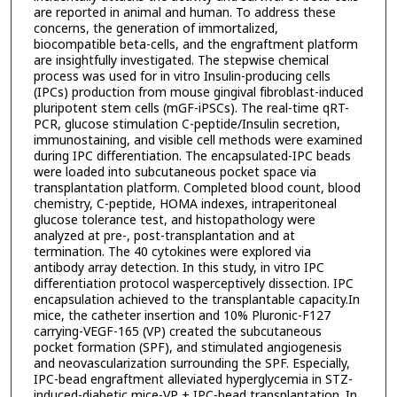
are reported in animal and human. To address these
concerns, the generation of immortalized,
biocompatible beta-cells, and the engraftment platform
are insightfully investigated. The stepwise chemical
process was used for in vitro Insulin-producing cells
(IPCs) production from mouse gingival fibroblast-induced
pluripotent stem cells (mGF-iPSCs). The real-time qRT-
PCR, glucose stimulation C-peptide/Insulin secretion,
immunostaining, and visible cell methods were examined
during IPC differentiation. The encapsulated-IPC beads
were loaded into subcutaneous pocket space via
transplantation platform. Completed blood count, blood
chemistry, C-peptide, HOMA indexes, intraperitoneal
glucose tolerance test, and histopathology were
analyzed at pre-, post-transplantation and at
termination. The 40 cytokines were explored via
antibody array detection. In this study, in vitro IPC
differentiation protocol wasperceptively dissection. IPC
encapsulation achieved to the transplantable capacity.In
mice, the catheter insertion and 10% Pluronic-F127
carrying-VEGF-165 (VP) created the subcutaneous
pocket formation (SPF), and stimulated angiogenesis
and neovascularization surrounding the SPF. Especially,
IPC-bead engraftment alleviated hyperglycemia in STZ-
induced-diabetic mice-VP + IPC-bead transplantation. In