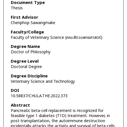
Document Type
Thesis
First Advisor
Chenphop Sawangmake
Faculty/College
Faculty of Veterinary Science (คณะสัตวแพทยศาสตร์)
Degree Name
Doctor of Philosophy
Degree Level
Doctoral Degree
Degree Discipline
Veterinary Science and Technology
DOI
10.58837/CHULA.THE.2022.373
Abstract
Pancreatic beta-cell replacement is recognized for
feasible type 1 diabetes (T1D) treatment. However, in
post-transplantation, the autoimmune destruction
incidentally attacks the activity and survival of beta-cells