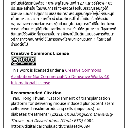
ถุงในชั้นใต้ผิวหนังด้วย 10% พลูโรนิค-เอฟ 127 และวิอีจีเอฟ-165
ประสบผลสำเร็จ โดยพบการสร้างหลอดเลือดในบริเวณรอบถุงใต้
ผิวหนัง และการปลูกถ่ายเซลล์สังเคราะห์อินซูลินที่ถูกห่อหุ้มให้กับหนูที่
เป็นเบาหวานจากการเหนี่ยวนำด้วยสเตรปโตโซโทซิน ช่วยให้ระดับ
กลูโคสและการทนต่อการกระตุ้นด้วยกลูโคสอยู่ในระดับดีขึ้น โดยไม่พบ
การต่อต้านทางภูมิคุ้มกัน และยังสามารถช่วยให้หนูเบาหวานมีสุขภาพดี
ขึ้นและมีช่วงชีวิตที่ยาวนานขึ้น การศึกษานี้เป็นต้นแบบของการพัฒนา
วิธีการทางคลินิกเพื่อใช้ในการรักษาโรคเบาหวานชนิดที่ 1 โดยเซลล์
บำบัดต่อไป
Creative Commons License
This work is licensed under a
Creative Commons
Attribution-NonCommercial-No Derivative Works 4.0
International License
.
Recommended Citation
Tran, Hong Thuan, "Establishment of transplantation
platform for delivering mouse induced pluripotent stem
cell-derived insulin-producing cells (mips-ipcs) for
diabetes treatment" (2022).
Chulalongkorn University
Theses and Dissertations (Chula ETD)
. 6084.
https://digital.car.chula.ac.th/chulaetd/6084