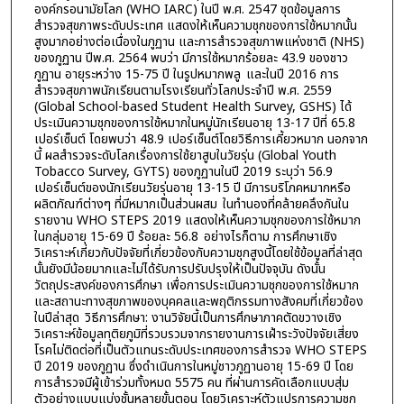
องค์กรอนามัยโลก (WHO IARC) ในปี พ.ศ. 2547 ชุดข้อมูลการ
สำรวจสุขภาพระดับประเทศ แสดงให้เห็นความชุกของการใช้หมากนั้น
สูงมากอย่างต่อเนื่องในภูฏาน และการสำรวจสุขภาพแห่งชาติ (NHS)
ของภูฏาน ปีพ.ศ. 2564 พบว่า มีการใช้หมากร้อยละ 43.9 ของชาว
ภูฏาน อายุระหว่าง 15-75 ปี ในรูปหมากพลู และในปี 2016 การ
สำรวจสุขภาพนักเรียนตามโรงเรียนทั่วโลกประจำปี พ.ศ. 2559
(Global School-based Student Health Survey, GSHS) ได้
ประเมินความชุกของการใช้หมากในหมู่นักเรียนอายุ 13-17 ปีที่ 65.8
เปอร์เซ็นต์ โดยพบว่า 48.9 เปอร์เซ็นต์โดยวิธีการเคี้ยวหมาก นอกจาก
นี้ ผลสำรวจระดับโลกเรื่องการใช้ยาสูบในวัยรุ่น (Global Youth
Tobacco Survey, GYTS) ของภูฏานในปี 2019 ระบุว่า 56.9
เปอร์เซ็นต์ของนักเรียนวัยรุ่นอายุ 13-15 ปี มีการบริโภคหมากหรือ
ผลิตภัณฑ์ต่างๆ ที่มีหมากเป็นส่วนผสม ในทำนองที่คล้ายคลึงกันใน
รายงาน WHO STEPS 2019 แสดงให้เห็นความชุกของการใช้หมาก
ในกลุ่มอายุ 15-69 ปี ร้อยละ 56.8 อย่างไรก็ตาม การศึกษาเชิง
วิเคราะห์เกี่ยวกับปัจจัยที่เกี่ยวข้องกับความชุกสูงนี้โดยใช้ข้อมูลที่ล่าสุด
นั้นยังมีน้อยมากและไม่ได้รับการปรับปรุงให้เป็นปัจจุบัน ดังนั้น
วัตถุประสงค์ของการศึกษา เพื่อการประเมินความชุกของการใช้หมาก
และสถานะทางสุขภาพของบุคคลและพฤติกรรมทางสังคมที่เกี่ยวข้อง
ในปีล่าสุด วิธีการศึกษา: งานวิจัยนี้เป็นการศึกษาภาคตัดขวางเชิง
วิเคราะห์ข้อมูลทุติยภูมิที่รวบรวมจากรายงานการเฝ้าระวังปัจจัยเสี่ยง
โรคไม่ติดต่อที่เป็นตัวแทนระดับประเทศของการสำรวจ WHO STEPS
ปี 2019 ของภูฏาน ซึ่งดำเนินการในหมู่ชาวภูฏานอายุ 15-69 ปี โดย
การสำรวจมีผู้เข้าร่วมทั้งหมด 5575 คน ที่ผ่านการคัดเลือกแบบสุ่ม
ตัวอย่างแบบแบ่งชั้นหลายขั้นตอน โดยวิเคราะห์ตัวแปรการความชุก