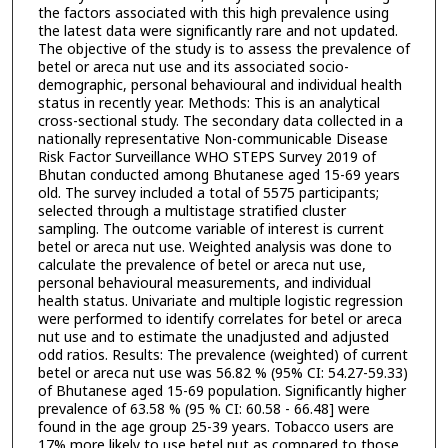
the factors associated with this high prevalence using
the latest data were significantly rare and not updated.
The objective of the study is to assess the prevalence of
betel or areca nut use and its associated socio-
demographic, personal behavioural and individual health
status in recently year. Methods: This is an analytical
cross-sectional study. The secondary data collected in a
nationally representative Non-communicable Disease
Risk Factor Surveillance WHO STEPS Survey 2019 of
Bhutan conducted among Bhutanese aged 15-69 years
old. The survey included a total of 5575 participants;
selected through a multistage stratified cluster
sampling. The outcome variable of interest is current
betel or areca nut use. Weighted analysis was done to
calculate the prevalence of betel or areca nut use,
personal behavioural measurements, and individual
health status. Univariate and multiple logistic regression
were performed to identify correlates for betel or areca
nut use and to estimate the unadjusted and adjusted
odd ratios. Results: The prevalence (weighted) of current
betel or areca nut use was 56.82 % (95% CI: 54.27-59.33)
of Bhutanese aged 15-69 population. Significantly higher
prevalence of 63.58 % (95 % CI: 60.58 - 66.48] were
found in the age group 25-39 years. Tobacco users are
17% more likely to use betel nut as compared to those