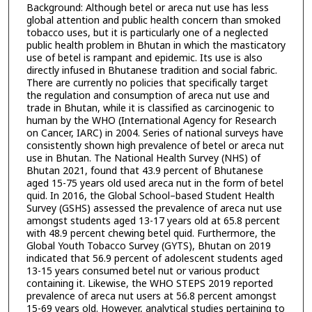
Background: Although betel or areca nut use has less
global attention and public health concern than smoked
tobacco uses, but it is particularly one of a neglected
public health problem in Bhutan in which the masticatory
use of betel is rampant and epidemic. Its use is also
directly infused in Bhutanese tradition and social fabric.
There are currently no policies that specifically target
the regulation and consumption of areca nut use and
trade in Bhutan, while it is classified as carcinogenic to
human by the WHO (International Agency for Research
on Cancer, IARC) in 2004. Series of national surveys have
consistently shown high prevalence of betel or areca nut
use in Bhutan. The National Health Survey (NHS) of
Bhutan 2021, found that 43.9 percent of Bhutanese
aged 15-75 years old used areca nut in the form of betel
quid. In 2016, the Global School–based Student Health
Survey (GSHS) assessed the prevalence of areca nut use
amongst students aged 13-17 years old at 65.8 percent
with 48.9 percent chewing betel quid. Furthermore, the
Global Youth Tobacco Survey (GYTS), Bhutan on 2019
indicated that 56.9 percent of adolescent students aged
13-15 years consumed betel nut or various product
containing it. Likewise, the WHO STEPS 2019 reported
prevalence of areca nut users at 56.8 percent amongst
15-69 years old. However, analytical studies pertaining to