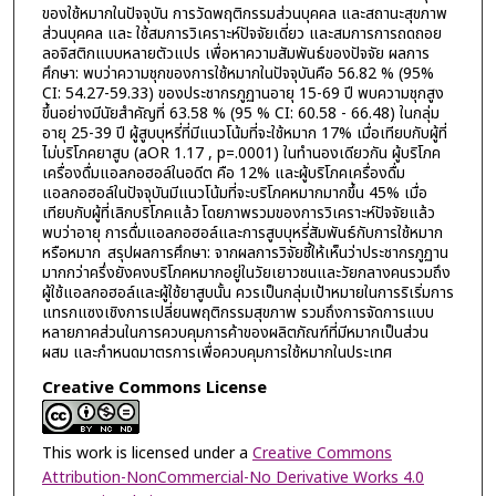
ของใช้หมากในปัจจุบัน การวัดพฤติกรรมส่วนบุคคล และสถานะสุขภาพ
ส่วนบุคคล และ ใช้สมการวิเคราะห์ปัจจัยเดี่ยว และสมการการถดถอย
ลอจิสติกแบบหลายตัวแปร เพื่อหาความสัมพันธ์ของปัจจัย ผลการ
ศึกษา: พบว่าความชุกของการใช้หมากในปัจจุบันคือ 56.82 % (95%
CI: 54.27-59.33) ของประชากรภูฏานอายุ 15-69 ปี พบความชุกสูง
ขึ้นอย่างมีนัยสำคัญที่ 63.58 % (95 % CI: 60.58 - 66.48) ในกลุ่ม
อายุ 25-39 ปี ผู้สูบบุหรี่ที่มีแนวโน้มที่จะใช้หมาก 17% เมื่อเทียบกับผู้ที่
ไม่บริโภคยาสูบ (aOR 1.17 , p=.0001) ในทำนองเดียวกัน ผู้บริโภค
เครื่องดื่มแอลกอฮอล์ในอดีต คือ 12% และผู้บริโภคเครื่องดื่ม
แอลกอฮอล์ในปัจจุบันมีแนวโน้มที่จะบริโภคหมากมากขึ้น 45% เมื่อ
เทียบกับผู้ที่เลิกบริโภคแล้ว โดยภาพรวมของการวิเคราะห์ปัจจัยแล้ว
พบว่าอายุ การดื่มแอลกอฮอล์และการสูบบุหรี่สัมพันธ์กับการใช้หมาก
หรือหมาก สรุปผลการศึกษา: จากผลการวิจัยชี้ให้เห็นว่าประชากรภูฏาน
มากกว่าครึ่งยังคงบริโภคหมากอยู่ในวัยเยาวชนและวัยกลางคนรวมถึง
ผู้ใช้แอลกอฮอล์และผู้ใช้ยาสูบนั้น ควรเป็นกลุ่มเป้าหมายในการริเริ่มการ
แทรกแซงเชิงการเปลี่ยนพฤติกรรมสุขภาพ รวมถึงการจัดการแบบ
หลายภาคส่วนในการควบคุมการค้าของผลิตภัณฑ์ที่มีหมากเป็นส่วน
ผสม และกำหนดมาตรการเพื่อควบคุมการใช้หมากในประเทศ
Creative Commons License
This work is licensed under a
Creative Commons
Attribution-NonCommercial-No Derivative Works 4.0