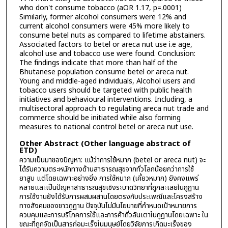
who don't consume tobacco (aOR 1.17, p=.0001)
Similarly, former alcohol consumers were 12% and
current alcohol consumers were 45% more likely to
consume betel nuts as compared to lifetime abstainers.
Associated factors to betel or areca nut use i.e age,
alcohol use and tobacco use were found. Conclusion:
The findings indicate that more than half of the
Bhutanese population consume betel or areca nut.
Young and middle-aged individuals, Alcohol users and
tobacco users should be targeted with public health
initiatives and behavioural interventions. Including, a
multisectoral approach to regulating areca nut trade and
commerce should be initiated while also forming
measures to national control betel or areca nut use.
Other Abstract (Other language abstract of
ETD)
ความเป็นมาของปัญหา: แม้ว่าการใช้หมาก (betel or areca nut) จะ
ได้รับความตระหนักทางด้านสาธารณสุขจากทั่วโลกน้อยกว่าการใช้
ยาสูบ แต่โดยเฉพาะอย่างยิ่ง การใช้หมาก (เคี้ยวหมาก) ยังคงแพร่
หลายและเป็นปัญหาสาธารณสุขเชิงระบาดวิทยาที่ถูกละเลยในภูฏาน
การใช้งานยังได้รับการผสมผสานโดยตรงกับประเพณีและโครงสร้าง
ทางสังคมของชาวภูฏาน ปัจจุบันไม่มีนโยบายที่กำหนดเป้าหมายการ
ควบคุมและการบริโภคการใช้และการค้าถั่วลันเตาในภูฏานโดยเฉพาะ ใน
ขณะที่ถูกจัดเป็นสารก่อมะเร็งในมนุษย์โดยวิจัยการเกิดมะเร็งของ