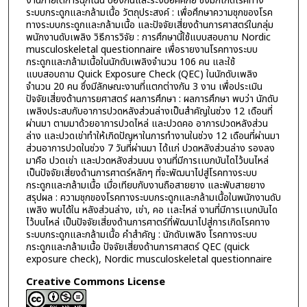
งานภายใต้การฉุกเฉิน ป้องกันและระงับอัคคีภัย ซึ่งมักเกิดโรคทาง
ระบบกระดูกและกล้ามเนื้อ วัตถุประสงค์ : เพื่อศึกษาความชุกของโรค
ทางระบบกระดูกและกล้ามเนื้อ และปัจจัยเสี่ยงด้านการศาสตร์ในกลุ่ม
พนักงานดับเพลิง วิธีการวิจัย : การศึกษานี้ใช้แบบสอบถาม Nordic
musculoskeletal questionnaire เพื่อรายงานโรคทางระบบ
กระดูกและกล้ามเนื้อในนักดับเพลิงจำนวน 106 คน และใช้
แบบสอบถาม Quick Exposure Check (QEC) ในนักดับเพลิง
จำนวน 20 คน ซึ่งมีลักษณะงานที่แตกต่างกัน 3 งาน เพื่อประเมิน
ปัจจัยเสี่ยงด้านการยศาสตร์ ผลการศึกษา : ผลการศึกษา พบว่า นักดับ
เพลิงประสบกับอาการปวดหลังส่วนล่างเป็นสำคัญในช่วง 12 เดือนที่
ผ่านมา ตามมาด้วยอาการปวดไหล่ และปวดคอ อาการปวดหลังส่วน
ล่าง และปวดเข่าทำให้เกิดปัญหาในการทำงานในช่วง 12 เดือนที่ผ่านมา
ส่วนอาการปวดในช่วง 7 วันที่ผ่านมา ได้แก่ ปวดหลังส่วนล่าง รองลง
มาคือ ปวดเข่า และปวดหลังส่วนบน งานที่มีการเเบกบันไดไว้บนไหล่
เป็นปัจจัยเสี่ยงด้านการศาตร์หลักๆ ที่จะพัฒนาไปสู่โรคทางระบบ
กระดูกและกล้ามเนื้อ เมื่อเทียบกับงานถือสายยาง และพับสายยาง
สรุปผล : ความชุกของโรคทางระบบกระดูกและกล้ามเนื้อในพนักงานดับ
เพลิง พบได้ใน หลังส่วนล่าง, เข่า, คอ เเละไหล่ งานที่มีการเเบกบันได
ไว้บนไหล่ เป็นปัจจัยเสี่ยงด้านการศาตร์ที่พัฒนาไปสู่การเกิดโรคทาง
ระบบกระดูกและกล้ามเนื้อ คำสำคัญ : นักดับเพลิง โรคทางระบบ
กระดูกและกล้ามเนื้อ ปัจจัยเสี่ยงด้านการศาสตร์ QEC (quick
exposure check), Nordic musculoskeletal questionnaire
Creative Commons License