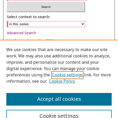
Select context to search:
Advanced Search
Notify me via email or
RSS
We use cookies that are necessary to make our site
Browse
work. We may also use additional cookies to analyze,
Collections
improve, and personalize our content and your
digital experience. You can manage your cookie
Disciplines
preferences using the
Cookie settings
link. For more
Authors
information, see our
Cookie Policy
Author Corner
Author FAQ
Accept all cookies
Cookie settings