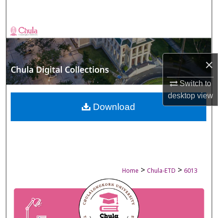
Search
Browse Collections
My Account
×
About
Switch to
desktop
view
Digital Commons Network™
Download
>
>
Home
Chula-ETD
6013