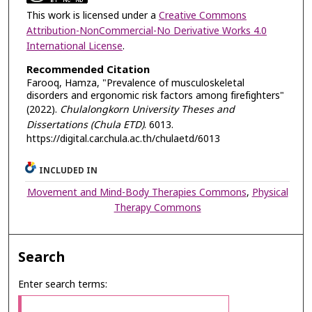
This work is licensed under a
Creative Commons
Attribution-NonCommercial-No Derivative Works 4.0
International License
.
Recommended Citation
Farooq, Hamza, "Prevalence of musculoskeletal
disorders and ergonomic risk factors among firefighters"
(2022).
Chulalongkorn University Theses and
Dissertations (Chula ETD)
. 6013.
https://digital.car.chula.ac.th/chulaetd/6013
INCLUDED IN
Movement and Mind-Body Therapies Commons
,
Physical
Therapy Commons
Search
Enter search terms: