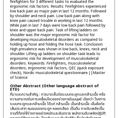
firefighters for 3 different tasks to evaluated the
ergonomic risk factors. Results: Firefighters experienced
low back pain as major pain in last 12 months. Followed
by shoulder and neck pain. Low back pain along with
knee pain caused trouble in working in last 12 months.
While pain in last 7 days were low back pain followed by
knee and upper back pain. Task of lifting ladders on
shoulder was the major ergonomic risk factor for
developing musculoskeletal disorders as compared to
holding up hose and folding the hose task. Conclusion:
High prevalence was shown in low back, knees, neck and
shoulder. Lifting up ladders on shoulder task leads to
ergonomic risk for development of musculoskeletal
disorders. Keywords: Firefighters, musculoskeletal
disorders, ergonomic risk factors, QEC (quick exposure
check), Nordic musculoskeletal questionnaire.||Master
of Science
Other Abstract (Other language abstract of
ETD)
ที่มาและความสำคัญ : การบาดเจ็บต่อระบบกระดูกและกล้ามเนื้อ หรือ
ความสามารถในการเคลื่อนไหวของร่างกายในมนุษย์ เรียกว่า โรคทาง
ระบบกระดูกและกล้ามเนื้อ ได้แก่ กล้ามเนื้อ เอ็นกล้ามเนื้อ เอ็นข้อต่อ
เส้นประสาท หมอนรองกระดูก หลอดเลือด เป็นต้น การดับเพลิงเป็น
งานที่ต้องใช้ร่างกายอย่างหนักและอันตราย พนักงานดับเพลิงปฏิบัติ