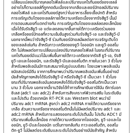
เปลี่ยนแปลงปริมาณคลอโรฟิลล์และปริมาณแคโรทีนอยด์ของเซลล์
อย่างไรก็ตามเซลล์ที่ถูกกดดันเนื่องจากเกลือและซอร์บิทอลมีปริมาณ
คลอโรฟิลล์ และแคโรทีนอยด์สูงกว่าในอาหารเลี้ยงเชื้อปกติ สำหรับ
การเจริญเติบโตของเซลล์ภายใต้ความเครียดเนื่องจากรังสียูวี นั้นมี
การตอบสนองที่แตกต่างกัน การเจริญเติบโตของเซลล์ลดลงเล็กน้อย
เมื่อได้รับรังสียูวี-เอ แต่จะลดลงมากขึ้นภายใต้ภาวะเครียดร่วมของ
เกลือหรือซอร์บิทอลที่ความเข้มข้นสูงร่วมกับรังสียูวี-เอ และรังสียูวี-บี
นอกจากนี้พบว่ารังสียูวี-ซี ร่วมกับซอร์บิทอลมีผลต่อการเจริญเติบโต
ของเซลล์เช่นกัน สำหรับภาวะเครียดของยูวี-ไอออนิก และยูวี-ออสโม
ติก ไม่ส่งผลต่อการเปลี่ยนแปลงปริมาณคลอโรฟิลล์ ในขณะที่ปริมาณ
แคโรทีนอยด์มีแนวโน้มเพิ่มขึ้นภายใต้ภาวะเครียดจากรังสี ยูวี-เอ, รังสี
ยูวี-เอและไอออนิก, และรังสียูวี-บีและออสโมติก ภายในเวลา 3 ชั่วโมง
สำหรับพอลิเอมีนมีการสะสมมากในรูปแบบอิสระ โดยเฉพาะพอลิเอมีน
ชนิดสเปอร์มีดีน จากการศึกษาพบว่าปริมาณพอลิเอมีนเพิ่มขึ้นอย่างมี
นัยสำคัญภายหลังได้รับรังสียูวี-บี หรือรังสียูวี-ซี เป็นเวลา 1 ชั่วโมง
ขณะที่ปริมาณพอลิเอมีนลดลงหลังได้รับรังสียูวี-ออสโมติกเป็นเวลา
นาน 3 ชั่วโมง นอกจากนี้งานวิจัยได้ทำการศึกษายีนอาร์จีนีน ดีคาร์บอก
ซิเลส (adc1 และ adc2) สำหรับการสังเคราะห์พิวเทรสซีน ในระดับยีน
และโปรตีน ด้วยเทคนิค RT-PCR และ Western blot พบว่ามี
ปริมาณ adc1 mRNA สูงกว่า adc2 mRNA ภายใต้ความเครียดจาก
เกลือ ส่วนความเครียดจากออสโมติกนั้นไม่มีผลต่อปริมาณ adc1 และ
adc2 mRNA สำหรับการแสดงออกระดับโปรตีนนั้น โปรตีน ADC1 มี
ปริมาณเพิ่มขึ้นเล็กน้อย ภายใต้ความเครียดจากไอออนิก, ยูวี-เอและไอ
ออนิก, ยูวี-บีและไอออนิก แต่ในทางกลับกัน ภาวะออสโมติก, ออสโม
ติก-ยูวี ไม่มีผลต่อระดับยีนและระดับโปรตีนอย่างมีนัยสำคัญ สำหรับ