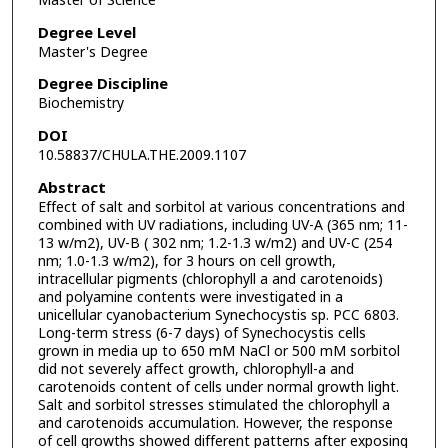
Master of Science
Degree Level
Master's Degree
Degree Discipline
Biochemistry
DOI
10.58837/CHULA.THE.2009.1107
Abstract
Effect of salt and sorbitol at various concentrations and
combined with UV radiations, including UV-A (365 nm; 11-
13 w/m2), UV-B ( 302 nm; 1.2-1.3 w/m2) and UV-C (254
nm; 1.0-1.3 w/m2), for 3 hours on cell growth,
intracellular pigments (chlorophyll a and carotenoids)
and polyamine contents were investigated in a
unicellular cyanobacterium Synechocystis sp. PCC 6803.
Long-term stress (6-7 days) of Synechocystis cells
grown in media up to 650 mM NaCl or 500 mM sorbitol
did not severely affect growth, chlorophyll-a and
carotenoids content of cells under normal growth light.
Salt and sorbitol stresses stimulated the chlorophyll a
and carotenoids accumulation. However, the response
of cell growths showed different patterns after exposing