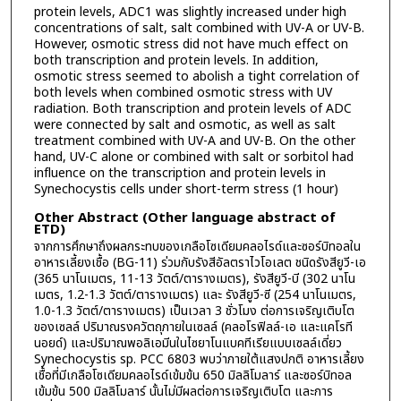
protein levels, ADC1 was slightly increased under high
concentrations of salt, salt combined with UV-A or UV-B.
However, osmotic stress did not have much effect on
both transcription and protein levels. In addition,
osmotic stress seemed to abolish a tight correlation of
both levels when combined osmotic stress with UV
radiation. Both transcription and protein levels of ADC
were connected by salt and osmotic, as well as salt
treatment combined with UV-A and UV-B. On the other
hand, UV-C alone or combined with salt or sorbitol had
influence on the transcription and protein levels in
Synechocystis cells under short-term stress (1 hour)
Other Abstract (Other language abstract of
ETD)
จากการศึกษาถึงผลกระทบของเกลือโซเดียมคลอไรด์และซอร์บิทอลใน
อาหารเลี้ยงเชื้อ (BG-11) ร่วมกับรังสีอัลตราไวโอเลต ชนิดรังสียูวี-เอ
(365 นาโนเมตร, 11-13 วัตต์/ตารางเมตร), รังสียูวี-บี (302 นาโน
เมตร, 1.2-1.3 วัตต์/ตารางเมตร) และ รังสียูวี-ซี (254 นาโนเมตร,
1.0-1.3 วัตต์/ตารางเมตร) เป็นเวลา 3 ชั่วโมง ต่อการเจริญเติบโต
ของเซลล์ ปริมาณรงควัตถุภายในเซลล์ (คลอโรฟิลล์-เอ และแคโรที
นอยด์) และปริมาณพอลิเอมีนในไซยาโนแบคทีเรียแบบเซลล์เดี่ยว
Synechocystis sp. PCC 6803 พบว่าภายใต้แสงปกติ อาหารเลี้ยง
เชื้อที่มีเกลือโซเดียมคลอไรด์เข้มข้น 650 มิลลิโมลาร์ และซอร์บิทอล
เข้มข้น 500 มิลลิโมลาร์ นั้นไม่มีผลต่อการเจริญเติบโต และการ