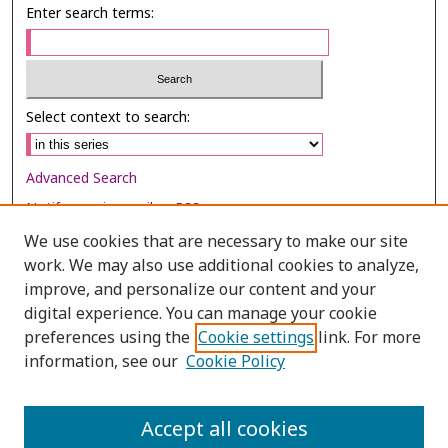
Enter search terms:
Select context to search:
Advanced Search
Notify me via email or
RSS
We use cookies that are necessary to make our site
Browse
work. We may also use additional cookies to analyze,
Collections
improve, and personalize our content and your
digital experience. You can manage your cookie
Disciplines
preferences using the
Cookie settings
link. For more
Authors
information, see our
Cookie Policy
Author Corner
Author FAQ
Accept all cookies