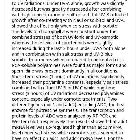
to UV radiations. Under UV-A alone, growth was slightly
decreased but was greatly decreased after combining
with high concentration of salt or sorbitol. UV-B affected
growth after co-treating with NaCl or sorbitol and UV-C
showed the effect only when co-stress with sorbitol.
The levels of chlorophyll a were constant under the
combined stresses of both UV-ionic and UV-osmotic
whereas those levels of carotenoids were slightly
increased during the last 3 hours under UV-A both alone
and in combination with salt stress and UV-B plus
sorbitol treatments when compared to untreated cells.
PCA-soluble polyamines were found as major forms and
spermidine was present dominantly in all conditions.
Short-term stress (1 hour) of UV radiations significantly
increased their polyamine contents, especially salt stress
combined with either UV-B or UV-C while long-time
stress (3 hours) of UV radiations decreased polyamines
content, especially under osmotic treatments. Two
different genes (adc1 and adc2) encoding ADC, the first
enzyme for putrescine synthesis. The transcription and
protein levels of ADC were analyzed by RT-PCR and
Western blot, respectively. The results showed that adc1
mRNA level was up-regulated higher than adc2 mRNA
level under salt stress while osmotic stress seemed to
have no effect on adc1 and adc2 mRNA levels. For the