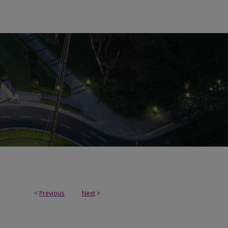
<
Previous
Next
>