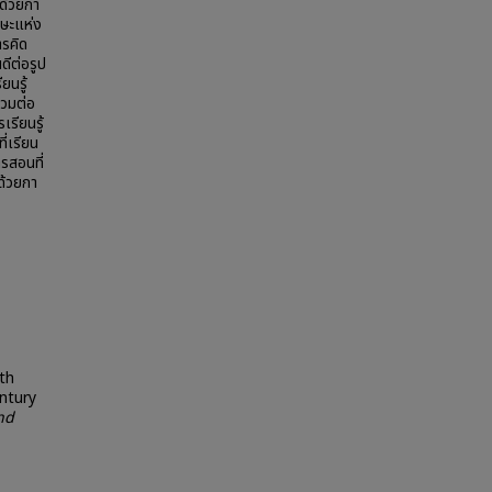
นด้วยกา
กษะแห่ง
ารคิด
ดีต่อรูป
ยนรู้
รวมต่อ
เรียนรู้
่เรียน
ารสอนที่
ด้วยกา
th
entury
nd