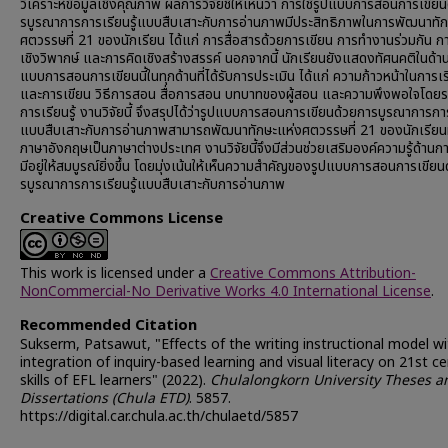
วิเคราะห์ข้อมูลเชิงคุณภาพ ผลการวิจัยชี้ให้เห็นว่า การใช้รูปแบบการสอนการเขีย
รบูรณาการการเรียนรู้แบบสืบเสาะกับการอ่านภาพมีประสิทธิภาพในการพัฒนาทั
ศตวรรษที่ 21 ของนักเรียน ได้แก่ การสื่อสารด้วยการเขียน การทำงานร่วมกัน ก
เชิงวิพากษ์ และการคิดเชิงสร้างสรรค์ นอกจากนี้ นักเรียนยังแสดงทัศนคติในด้าน
แบบการสอนการเขียนนี้ในทุกด้านที่ได้รับการประเมิน ได้แก่ ความก้าวหน้าในการเรี
และการเขียน วิธีการสอน สื่อการสอน บทบาทของผู้สอน และความพึงพอใจโดย
การเรียนรู้ งานวิจัยนี้ จึงสรุปได้ว่ารูปแบบการสอนการเขียนด้วยการบูรณาการการ
แบบสืบเสาะกับการอ่านภาพสามารถพัฒนาทักษะแห่งศตวรรษที่ 21 ของนักเรียนที
ภาษาอังกฤษเป็นภาษาต่างประเทศ งานวิจัยนี้จึงมีส่วนช่วยเสริมองค์ความรู้ด้านก
มีอยู่ให้สมบูรณ์ยิ่งขึ้น โดยมุ่งเน้นให้เห็นความสำคัญของรูปแบบการสอนการเขียน
รบูรณาการการเรียนรู้แบบสืบเสาะกับการอ่านภาพ
Creative Commons License
This work is licensed under a
Creative Commons Attribution-
NonCommercial-No Derivative Works 4.0 International License
.
Recommended Citation
Sukserm, Patsawut, "Effects of the writing instructional model wi
integration of inquiry-based learning and visual literacy on 21st c
skills of EFL learners" (2022).
Chulalongkorn University Theses a
Dissertations (Chula ETD)
. 5857.
https://digital.car.chula.ac.th/chulaetd/5857