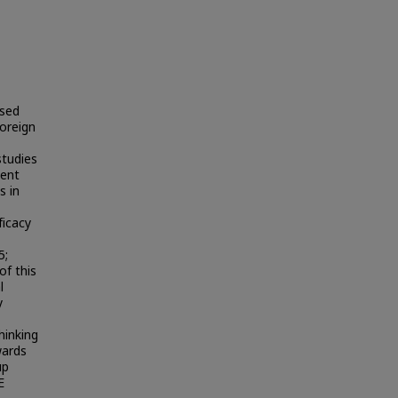
ased
Foreign
studies
ment
s in
ficacy
5;
of this
l
y
hinking
wards
up
E