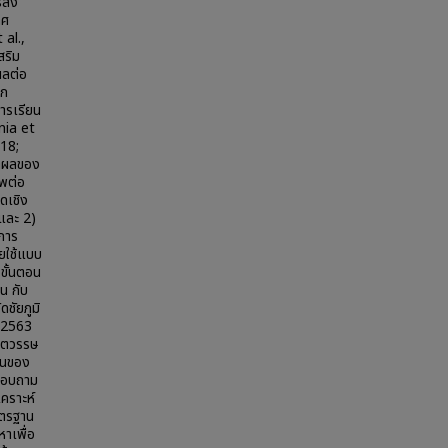
รส่ง
ทศ
al.,
สริม
ผลต่อ
าก
ารเรียน
nia et
018;
ษาผลของ
พต่อ
ดเชิง
และ 2)
การ
ยใช้แบบ
ขั้นตอน
น กับ
ชัยภูมิ
า 2563
งศตวรรษ
ันของ
บสอบถาม
คราะห์
าตรฐาน
าเพื่อ