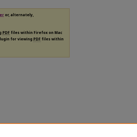
er
or, alternately,
ng
PDF
files within Firefox on Mac
plugin for viewing
PDF
files within