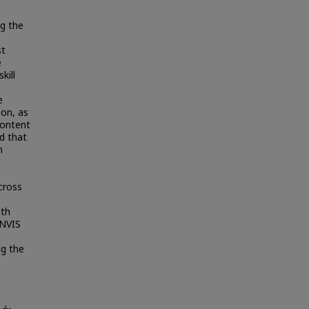
ng the
s
st
e
kill
e
ion, as
content
d that
n
cross
ith
INVIS
ng the