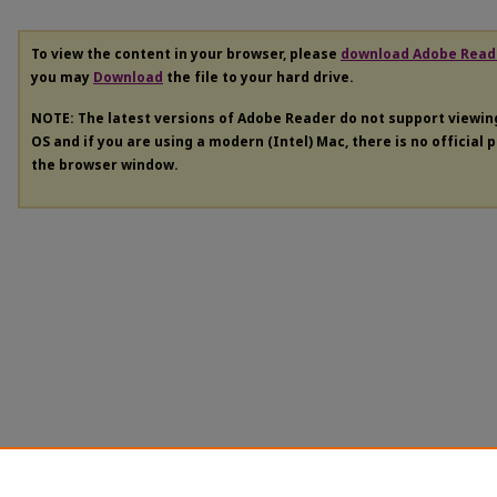
To view the content in your browser, please
download Adobe Read
you may
Download
the file to your hard drive.
NOTE: The latest versions of Adobe Reader do not support viewi
OS and if you are using a modern (Intel) Mac, there is no official 
the browser window.