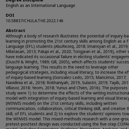
Degree Discipline
English as an International Language
DOI
10.58837/CHULA.THE.2022.146
Abstract
Although a body of research illustrates the potential of inquiry-b
learning in promoting the 21st century skills among English as a 
Language (EFL) students (AbuRezeq, 2018; Imansyan et al., 2019;
Milatasari, 2013; Palupi et al., 2020; Tongjean et al., 2019), other 
have indicated its occasional failure in eliciting students’ engage
(Duschl & Wright, 1989; Gill, 2005), which affects students’ succes
language learning. This results in the need to leverage other
pedagogical strategies, including visual literacy, to increase the ef
of inquiry-based learning (Gonzalez-Ledo, 2015; Maricimoi, 2017;
Navidinia et al., 2018; Rokhaniyah, 2019, Sulastri, 2019; Tayib, 201
Villasor, 2018; Yeom, 2018; Yunus and Chien, 2016). The purposes 
study were 1) to determine the effects of the writing instructiona
model with integration of inquiry-based learning and visual literac
(WINVIS model) on the 21st century skills, including written
communication, collaboration, critical thinking skill, and creative t
skill, of EFL students and 2) to explore the students’ opinions to
the WINVIS model. This mixed-methods research with a one-gro
pretest-posttest design was conducted using the five-step COPA