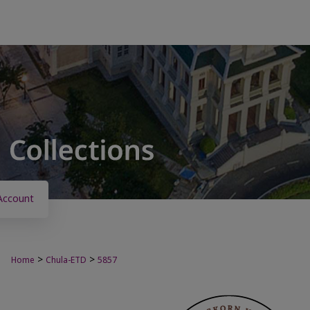
Account
>
>
Home
Chula-ETD
5857