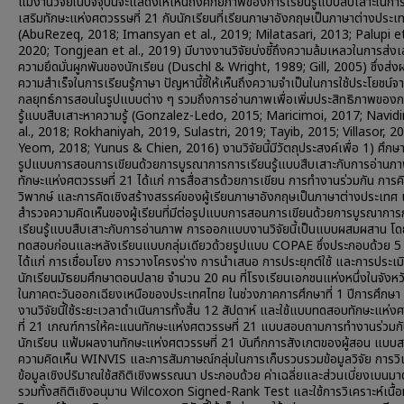
แม้งานวิจัยในปัจจุบันจะแสดงให้เห็นถึงศักยภาพของการเรียนรู้แบบสืบเสาะในกา
เสริมทักษะแห่งศตวรรษที่ 21 กับนักเรียนที่เรียนภาษาอังกฤษเป็นภาษาต่างประเ
(AbuRezeq, 2018; Imansyan et al., 2019; Milatasari, 2013; Palupi et 
2020; Tongjean et al., 2019) มีบางงานวิจัยบ่งชี้ถึงความล้มเหลวในการส่งเ
ความยึดมั่นผูกพันของนักเรียน (Duschl & Wright, 1989; Gill, 2005) ซึ่งส่ง
ความสำเร็จในการเรียนรู้ภาษา ปัญหานี้ชี้ให้เห็นถึงความจำเป็นในการใช้ประโยชน์จ
กลยุทธ์การสอนในรูปแบบต่าง ๆ รวมถึงการอ่านภาพเพื่อเพิ่มประสิทธิภาพของก
รู้แบบสืบเสาะหาความรู้ (Gonzalez-Ledo, 2015; Maricimoi, 2017; Navidi
al., 2018; Rokhaniyah, 2019, Sulastri, 2019; Tayib, 2015; Villasor, 2
Yeom, 2018; Yunus & Chien, 2016) งานวิจัยนี้มีวัตถุประสงค์เพื่อ 1) ศึก
รูปแบบการสอนการเขียนด้วยการบูรณาการการเรียนรู้แบบสืบเสาะกับการอ่านภา
ทักษะแห่งศตวรรษที่ 21 ได้แก่ การสื่อสารด้วยการเขียน การทำงานร่วมกัน การคิ
วิพากษ์ และการคิดเชิงสร้างสรรค์ของผู้เรียนภาษาอังกฤษเป็นภาษาต่างประเทศ 
สำรวจความคิดเห็นของผู้เรียนที่มีต่อรูปแบบการสอนการเขียนด้วยการบูรณาการ
เรียนรู้แบบสืบเสาะกับการอ่านภาพ การออกแบบงานวิจัยนี้เป็นแบบผสมผสาน โด
ทดสอบก่อนและหลังเรียนแบบกลุ่มเดียวด้วยรูปแบบ COPAE ซึ่งประกอบด้วย 5 
ได้แก่ การเชื่อมโยง การวางโครงร่าง การนำเสนอ การประยุกต์ใช้ และการประเมิ
นักเรียนมัธยมศึกษาตอนปลาย จำนวน 20 คน ที่โรงเรียนเอกชนแห่งหนึ่งในจังหวัด
ในภาคตะวันออกเฉียงเหนือของประเทศไทย ในช่วงภาคการศึกษาที่ 1 ปีการศึกษ
งานวิจัยนี้ใช้ระยะเวลาดำเนินการทั้งสิ้น 12 สัปดาห์ และใช้แบบทดสอบทักษะแห่
ที่ 21 เกณฑ์การให้คะแนนทักษะแห่งศตวรรษที่ 21 แบบสอบถามการทำงานร่วมก
นักเรียน แฟ้มผลงานทักษะแห่งศตวรรษที่ 21 บันทึกการสังเกตของผู้สอน แบ
ความคิดเห็น WINVIS และการสัมภาษณ์กลุ่มในการเก็บรวบรวมข้อมูลวิจัย การวิเ
ข้อมูลเชิงปริมาณใช้สถิติเชิงพรรณนา ประกอบด้วย ค่าเฉลี่ยและส่วนเบี่ยงเบนม
รวมทั้งสถิติเชิงอนุมาน Wilcoxon Signed-Rank Test และใช้การวิเคราะห์เนื้อห