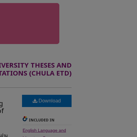
ERSITY THESES AND
TATIONS (CHULA ETD)
l
Download
g
of
INCLUDED IN
English Language and
อ่าน