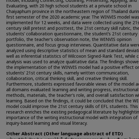
model, including Connecting, Outlining, Presenting, Applying, and
Evaluating, with 20 high school students at a private school in
Chaiyaphum province in the northeastern region of Thailand duri
first semester of the 2020 academic year. The WINVIS model wa
implemented for 12 weeks, and data were collected using the 21
century skill pretest and posttest, the 21st century skill rubric, th
students’ collaboration questionnaire, the student’s 21st century s
portfolio, the teacher’s observation note, the WINVIS opinion
questionnaire, and focus group interviews. Quantitative data wer
analyzed using descriptive statistics of mean and standard deviat
well as inferential statistics of Wilcoxon Signed-Rank Test, while 
analysis was used to analyze qualitative data. The findings showe
the implementation of the WINVIS model had a positive effect o
students’ 21st century skills, namely written communication,
collaboration, critical thinking skill, and creative thinking skill.
Furthermore, students expressed favorable views of the model a
all domains evaluated: learning and writing progress, instructional
methods, materials, the teacher’s role, and overall satisfaction w
learning. Based on the findings, it could be concluded that the W
model could improve the 21st century skills of EFL students. This
research enriches the existing pedagogical literature by highlighti
importance of the writing instructional model with integration of
inquiry-based learning and visual literacy.
Other Abstract (Other language abstract of ETD)