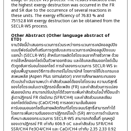
the highest exergy destruction was occurred in the FR
and SR due to the occurrence of several reactions in
these units. The exergy efficiency of 76.83 % and
75152.8 kW exergy destruction can be obtained from the
SECLR-WS process.
Other Abstract (Other language abstract of
ETD)
งานวิจัยนี้นำเสนอกระบวนการร่วมระหว่างกระบวนการเคมิคอลลูปปิง
แบบรีฟอร์มมิงที่เสริมการดูดซับและกระบวนการเคมิคอลลูปปิงแบบ
แยกน้ำ (SECLR-WS) สำหรับการผลิตไฮโดรเจนจากก๊าซชีวภาพ ด้วย
การใช้เหล็กออกไซด์เป็นตัวพาออกซิเจน และใช้แคลเซียมออกไซด์เป็น
ตัวดูดซับคาร์บอนไดออกไซด์ การจำลองกระบวนการ SECLR-WS จะ
อยู่บนพื้นฐานของวิธีการเชิงเทอร์โมไดนามิกส์ โดยการใช้โปรแกรมแอ
สเพนพลัส (Aspen Plus simulator) จากการศึกษาผลกระทบของ
ตัวแปรดำเนินงานพบว่า ค่าสัดส่วนผลได้ของไฮโดรเจน ความบริสุทธิ์
ของไฮโดรเจนในเตาปฏิกรณ์เชื้อเพลิง (FR) และค่าสัดส่วนการแปลง
ผันของมีเทน สามารถปรับปรุงได้ด้วยการเพิ่มค่าสัดส่วนไอน้ำที่ป้อนเข้า
สู่เตาปฏิกรณ์ FR ต่อมีเทน (SFR/CH4) และค่าสัดส่วนแคลเซียม
ออกไซด์ต่อมีเทน (CaO/CH4) การลดความเข้มข้นของ
คาร์บอนมอนอกไซด์ในสายผลิตภัณฑ์ไฮโดรเจนบริสุทธิ์สามารถทำได้
โดยการเพิ่มความดันของเตาปฏิกรณ์ไอน้ำ (SR) สภาวะการดำเนินการ
ที่เหมาะสมของกระบวนการ SECLR-WS สามารถเกิดขึ้นที่ อุณหภูมิ
ของเตาปฏิกรณ์ FR เท่ากับ 606.9 oC และค่าสัดส่วน SFR/CH4
SSR/CH4 Fe3O4/CH4 และ CaO/CH4 เท่ากับ 2.35 2.33 0.92