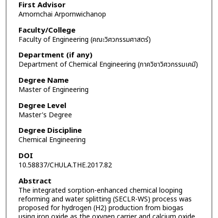
First Advisor
Amornchai Arpornwichanop
Faculty/College
Faculty of Engineering (คณะวิศวกรรมศาสตร์)
Department (if any)
Department of Chemical Engineering (ภาควิชาวิศวกรรมเคมี)
Degree Name
Master of Engineering
Degree Level
Master's Degree
Degree Discipline
Chemical Engineering
DOI
10.58837/CHULA.THE.2017.82
Abstract
The integrated sorption-enhanced chemical looping
reforming and water splitting (SECLR-WS) process was
proposed for hydrogen (H2­­) production from biogas
using iron oxide as the oxygen carrier and calcium oxide