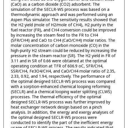
(CaO) as a carbon dioxide (CO2) adsorbent. The
simulation of the SECLR-WS process was based on a
thermodynamic approach and was performed using an
Aspen Plus simulator. The sensitivity results showed that
the H2 yield (mole of H2/mole of CH4), H2 purity in the
fuel reactor (FR), and CH4 conversion could be improved
by increasing the steam feed to the FR to CH4
(SFR/CH4) and CaO to CH4 (CaO/CH4) molar ratios. The
molar concentration of carbon monoxide (CO) in the
high-purity H2 stream could be reduced by increasing the
pressure in the steam reactor (SR). The H2 yield in FR of
3.11 and in SR of 0.66 were obtained at the optimal
operating condition at TFR of 606.9 oC, SFR/CH4,
SSR/CH4, Fe3O4/CH4, and CaO/CH4 molar ratio of 2.35,
2.33, 0.92, and 1.94, respectively. The performance of
the optimal designed SECLR-WS process was compared
with a sorption-enhanced chemical looping reforming
(SECLR) and a chemical looping water splitting (CLWS)
processes. The thermal efficiency of the optimal
designed SECLR-WS process was further improved by
heat exchanger network design based on a pinch
analysis. In addition, the energy and exergy analyses of
the optimal designed SECLR-WS process were
conducted to identify the part of the inefficient energy
usage of SECLR-WS process. The results indicated that