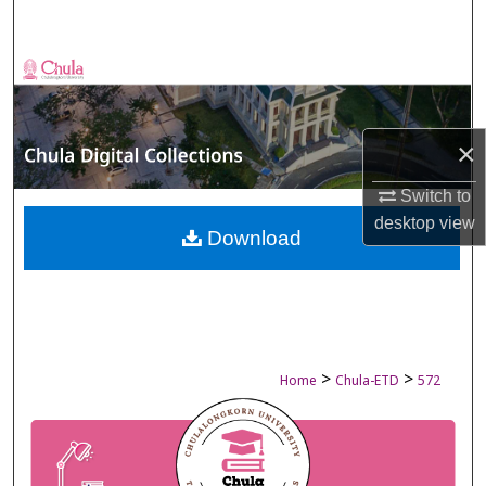
Search
Browse Collections
My Account
×
About
Switch to
desktop
view
Digital Commons Network™
Download
>
>
Home
Chula-ETD
572