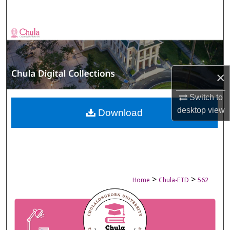
Search
Browse Collections
My Account
×
About
Switch to
desktop
view
Digital Commons Network™
Download
>
>
Home
Chula-ETD
562