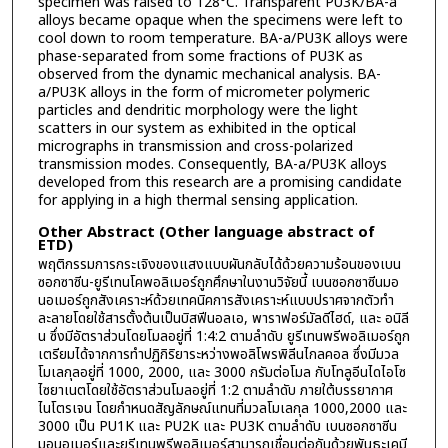
specimen was raised to 128°C. Transparent PU3K/BA-a
alloys became opaque when the specimens were left to
cool down to room temperature. BA-a/PU3K alloys were
phase-separated from some fractions of PU3K as
observed from the dynamic mechanical analysis. BA-
a/PU3K alloys in the form of micrometer polymeric
particles and dendritic morphology were the light
scatters in our system as exhibited in the optical
micrographs in transmission and cross-polarized
transmission modes. Consequently, BA-a/PU3K alloys
developed from this research are a promising candidate
for applying in a high thermal sensing application.
Other Abstract (Other language abstract of
ETD)
พฤติกรรมการกระเจิงของแสงแบบผันกลับได้ด้วยความร้อนของเบน
ซอกซาซีน-ยูรีเทนโคพอลิเมอร์ถูกศึกษาในงานวิจัยนี้ เบนซอกซาซีนมอ
นอเมอร์ถูกสังเคราะห์ด้วยเทคนิคการสังเคราะห์แบบปราศจากตัวทำ
ละลายโดยใช้สารตั้งต้นเป็นบิสฟีนอลเอ, พาราฟอร์มัลดีไฮด์, และ อนิลี
น ซึ่งมีอัตราส่วนโดยโมลอยู่ที่ 1:4:2 ตามลำดับ ยูรีเทนพรีพอลิเมอร์ถูก
เตรียมได้จากการทำปฏิกิริยาระหว่างพอลิโพรพิลีนไกลคอล ซึ่งมีมวล
โมเลกุลอยู่ที่ 1000, 2000, และ 3000 กรัมต่อโมล กับโทลูอีนไดไอโซ
ไซยาเนตโดยใช้อัตราส่วนโมลอยู่ที่ 1:2 ตามลำดับ ภายใต้บรรยากาศ
ไนโตรเจน โดยกำหนดสัญลักษณ์แทนที่มวลโมเลกุล 1000,2000 และ
3000 เป็น PU1K และ PU2K และ PU3K ตามลำดับ เบนซอกซาซีน
มอนอเมอร์และยูรีเทนพรีพอลิเมอร์สามารถเชื่อมต่อกันด้วยพันธะเคมี