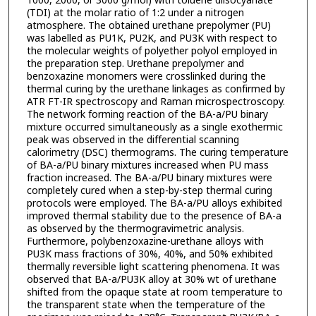
1000, 2000, or 3000 g/mol) with toluene diisocyanate
(TDI) at the molar ratio of 1:2 under a nitrogen
atmosphere. The obtained urethane prepolymer (PU)
was labelled as PU1K, PU2K, and PU3K with respect to
the molecular weights of polyether polyol employed in
the preparation step. Urethane prepolymer and
benzoxazine monomers were crosslinked during the
thermal curing by the urethane linkages as confirmed by
ATR FT-IR spectroscopy and Raman microspectroscopy.
The network forming reaction of the BA-a/PU binary
mixture occurred simultaneously as a single exothermic
peak was observed in the differential scanning
calorimetry (DSC) thermograms. The curing temperature
of BA-a/PU binary mixtures increased when PU mass
fraction increased. The BA-a/PU binary mixtures were
completely cured when a step-by-step thermal curing
protocols were employed. The BA-a/PU alloys exhibited
improved thermal stability due to the presence of BA-a
as observed by the thermogravimetric analysis.
Furthermore, polybenzoxazine-urethane alloys with
PU3K mass fractions of 30%, 40%, and 50% exhibited
thermally reversible light scattering phenomena. It was
observed that BA-a/PU3K alloy at 30% wt of urethane
shifted from the opaque state at room temperature to
the transparent state when the temperature of the