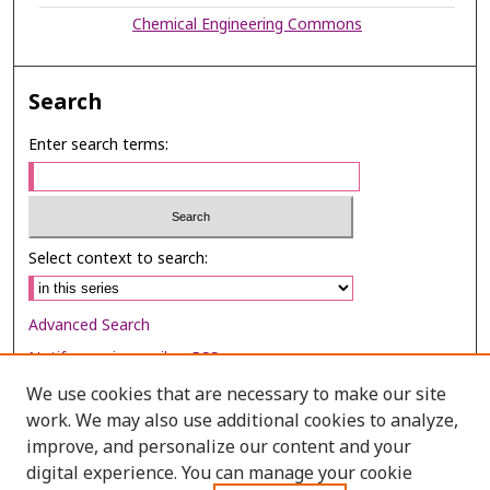
Chemical Engineering Commons
Search
Enter search terms:
Select context to search:
Advanced Search
Notify me via email or
RSS
We use cookies that are necessary to make our site
Browse
work. We may also use additional cookies to analyze,
Collections
improve, and personalize our content and your
digital experience. You can manage your cookie
Disciplines