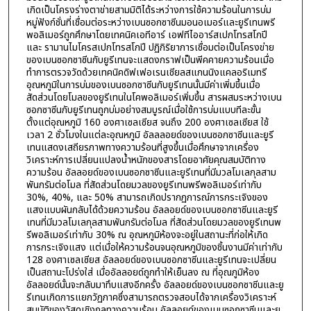
เกิดเป็นโครงร่างตาข่ายสามมิติได้ระหว่างการใช้ความร้อนในการบ่ม
หมู่ฟังก์ชั่นที่เชื่อมต่อระหว่างเบนซอกซาซีนมอนอเมอร์และยูรีเทนพรี
พอลิเมอร์ถูกศึกษาโดยเทคนิคเอทีอาร์ เอฟทีไออาร์สเปกโทรสโกปี
และ รามานไมโครสเปกโทรสโกปี ปฏิกิริยาการเชื่อมต่อเป็นโครงข่าย
ของเบนซอกซาซีนกับยูรีเทนจะแสดงกราฟเป็นพีคคายความร้อนเมื่อ
ทำการตรวจวัดด้วยเทคนิคดิฟเฟอเรนเชียลสแกนนิงแคลอริเมทรี
อุณหภูมิในการบ่มของเบนซอกซาซีนกับยูรีเทนนั้นมีค่าเพิ่มขึ้นเมื่อ
สัดส่วนโดยโมลของยูรีเทนในโคพอลิเมอร์เพิ่มขึ้น สารผสมระหว่างเบน
ซอกซาซีนกับยูรีเทนถูกบ่มอย่างสมบูรณ์เมื่อใช้การบ่มแบบทีละขั้น
ตั้งแต่อุณหภูมิ 160 องศาเซลเซียส จนถึง 200 องศาเซลเซียส ใช้
เวลา 2 ชั่วโมงในแต่ละอุณหภูมิ อัลลลอยด์ของเบนซอกซาซีนและยูรี
เทนแสดงเสถียรภาพทางความร้อนที่สูงขึ้นเมื่อศึกษาจากเครื่อง
วิเคราะห์การเปลี่ยนแปลงน้ำหนักของสารโดยอาศัยคุณสมบัติทาง
ความร้อน อัลลอยด์ของเบนซอกซาซีนและยูรีเทนที่มีมวลโมเลกุลสาม
พันกรัมต่อโมล ที่สัดส่วนโดยมวลของยูรีเทนพรีพอลิเมอร์เท่ากับ
30%, 40%, และ 50% สามารถเกิดปรากฏการณ์การกระเจิงของ
แสงแบบผันกลับได้ด้วยความร้อน อัลลอยด์ของเบนซอกซาซีนและยูรี
เทนที่มีมวลโมเลกุลสามพันกรัมต่อโมล ที่สัดส่วนโดยมวลของยูรีเทนพ
รีพอลิเมอร์เท่ากับ 30% ณ อุณหภูมิห้องจะอยู่ในสถานะที่ก่อให้เกิด
การกระเจิงแสง แต่เมื่อให้ความร้อนจนอุณหภูมิของชิ้นงานมีค่าเท่ากับ
128 องศาเซลเซียส อัลลอยด์ของเบนซอกซาซีนและยูรีเทนจะเปลี่ยน
เป็นสถานะโปร่งใส่ เมื่ออัลลอยด์ถูกทำให้เย็นลง ณ ที่อุณภูมิห้อง
อัลลอยด์นั้นจะกลับมาทึบแสงอีกครั้ง อัลลอยด์ของเบนซอกซาซีนและยู
รีเทนเกิดการแยกวัฏภาคซึ่งสามารถตรวจสอบได้จากเครื่องวิเคราะห์
สมบัติของวัสดุเชิงกลทางความร้อน อัลลอยด์ของเบนซอกซาซีนและยู