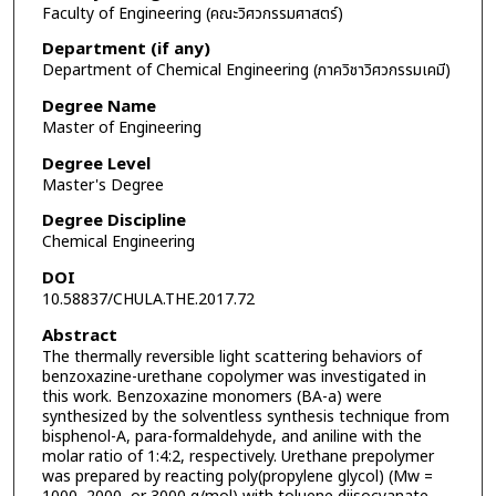
Faculty of Engineering (คณะวิศวกรรมศาสตร์)
Department (if any)
Department of Chemical Engineering (ภาควิชาวิศวกรรมเคมี)
Degree Name
Master of Engineering
Degree Level
Master's Degree
Degree Discipline
Chemical Engineering
DOI
10.58837/CHULA.THE.2017.72
Abstract
The thermally reversible light scattering behaviors of
benzoxazine-urethane copolymer was investigated in
this work. Benzoxazine monomers (BA-a) were
synthesized by the solventless synthesis technique from
bisphenol-A, para-formaldehyde, and aniline with the
molar ratio of 1:4:2, respectively. Urethane prepolymer
was prepared by reacting poly(propylene glycol) (Mw =