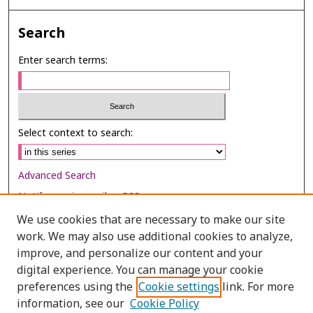
Search
Enter search terms:
Select context to search:
Advanced Search
Notify me via email or
RSS
We use cookies that are necessary to make our site
Browse
work. We may also use additional cookies to analyze,
Collections
improve, and personalize our content and your
digital experience. You can manage your cookie
Disciplines
preferences using the
Cookie settings
link. For more
Authors
information, see our
Cookie Policy