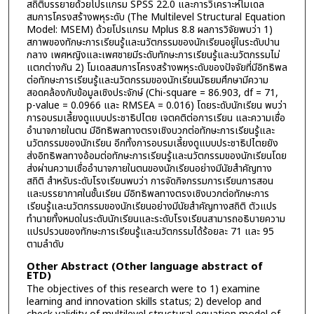
สถิติบรรยายด้วยโปรแกรม SPSS 22.0 และการวิเคราะห์โมเดล
สมการโครงสร้างพหุระดับ (The Multilevel Structural Equation
Model: MSEM) ด้วยโปรแกรม Mplus 8.8 ผลการวิจัยพบว่า 1)
สภาพของทักษะการเรียนรู้และนวัตกรรมของนักเรียนอยู่ในระดับปาน
กลาง เพศหญิงและเพศชายมีระดับทักษะการเรียนรู้และนวัตกรรมไม่
แตกต่างกัน 2) โมเดลสมการโครงสร้างพหุระดับของปัจจัยที่มีอิทธิพล
ต่อทักษะการเรียนรู้และนวัตกรรมของนักเรียนมัธยมศึกษามีความ
สอดคล้องกับข้อมูลเชิงประจักษ์ (Chi-square = 86.903, df = 71,
p-value = 0.0966 และ RMSEA = 0.016) โดยระดับนักเรียน พบว่า
การอบรมเลี้ยงดูแบบประชาธิปไตย เจตคติต่อการเรียน และความเชื่อ
อำนาจภายในตน มีอิทธิพลทางตรงเชิงบวกต่อทักษะการเรียนรู้และ
นวัตกรรมของนักเรียน อีกทั้งการอบรมเลี้ยงดูแบบประชาธิปไตยยัง
ส่งอิทธิพลทางอ้อมต่อทักษะการเรียนรู้และนวัตกรรมของนักเรียนโดย
ส่งผ่านความเชื่ออำนาจภายในตนของนักเรียนอย่างมีนัยสำคัญทาง
สถิติ สำหรับระดับโรงเรียนพบว่า การจัดกิจกรรมการเรียนการสอน
และบรรยากาศในชั้นเรียน มีอิทธิพลทางตรงเชิงบวกต่อทักษะการ
เรียนรู้และนวัตกรรมของนักเรียนอย่างมีนัยสำคัญทางสถิติ ตัวแปร
ทำนายทั้งหมดในระดับนักเรียนและระดับโรงเรียนสามารถอธิบายความ
แปรปรวนของทักษะการเรียนรู้และนวัตกรรมได้ร้อยละ 71 และ 95
ตามลำดับ
Other Abstract (Other language abstract of
ETD)
The objectives of this research were to 1) examine
learning and innovation skills status; 2) develop and