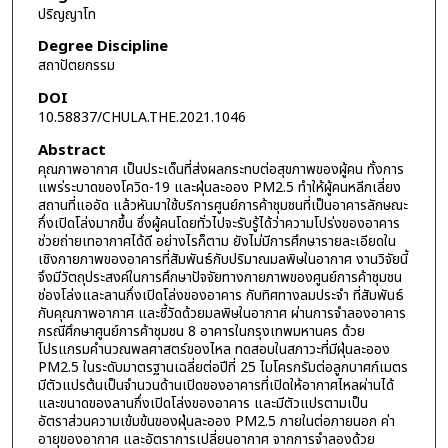
ปริญญาโท
Degree Discipline
สถาปัตยกรรม
DOI
10.58837/CHULA.THE.2021.1046
Abstract
คุณภาพอากาศ เป็นประเด็นที่ส่งผลกระทบต่อสุขภาพของผู้คน ทั้งการ
แพร่ระบาดของโควิด-19 และฝุ่นละออง PM2.5 ทำให้ผู้คนหลีกเลี่ยง
สถานที่แออัด แล้วหันมาใช้บริการศูนย์การค้าชุมชนที่เป็นอาคารลักษณะ
กึ่งเปิดโล่งมากขึ้น ซึ่งผู้คนโดยทั่วไปจะรับรู้ได้ว่าความโปร่งของอาคาร
ช่วยถ่ายเทอากาศได้ดี อย่างไรก็ตาม ยังไม่มีการศึกษารายละเอียดใน
เชิงกายภาพของอาคารที่สัมพันธ์กับปริมาณมลพิษในอากาศ งานวิจัยนี้
จึงมีวัตถุประสงค์ในการศึกษาปัจจัยทางกายภาพของศูนย์การค้าชุมชน
ช่องโล่งและลานกึ่งเปิดโล่งของอาคาร กับทิศทางลมประจำ ที่สัมพันธ์
กับคุณภาพอากาศ และชี้วัดด้วยมลพิษในอากาศ ผ่านการจำลองอาคาร
กรณีศึกษาศูนย์การค้าชุมชน 8 อาคารในกรุงเทพมหานคร ด้วย
โปรแกรมคำนวณพลศาสตร์ของไหล ทดสอบในสภาวะที่มีฝุ่นละออง
PM2.5 ในระดับมาตรฐานเฉลี่ยต่อปีที่ 25 ไมโครกรัมต่อลูกบาศก์เมตร
มีตัวแปรต้นเป็นจำนวนด้านเปิดของอาคารที่เปิดให้อากาศไหลผ่านได้
และขนาดของลานกึ่งเปิดโล่งของอาคาร และมีตัวแปรตามเป็น
อัตราส่วนความเข้มข้นของฝุ่นละออง PM2.5 ภายในต่อภายนอก ค่า
อายุของอากาศ และอัตราการเปลี่ยนอากาศ จากการจำลองด้วย