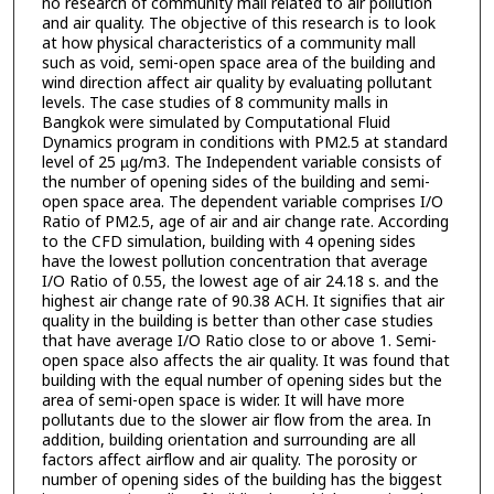
no research of community mall related to air pollution
and air quality. The objective of this research is to look
at how physical characteristics of a community mall
such as void, semi-open space area of the building and
wind direction affect air quality by evaluating pollutant
levels. The case studies of 8 community malls in
Bangkok were simulated by Computational Fluid
Dynamics program in conditions with PM2.5 at standard
level of 25 µg/m3. The Independent variable consists of
the number of opening sides of the building and semi-
open space area. The dependent variable comprises I/O
Ratio of PM2.5, age of air and air change rate. According
to the CFD simulation, building with 4 opening sides
have the lowest pollution concentration that average
I/O Ratio of 0.55, the lowest age of air 24.18 s. and the
highest air change rate of 90.38 ACH. It signifies that air
quality in the building is better than other case studies
that have average I/O Ratio close to or above 1. Semi-
open space also affects the air quality. It was found that
building with the equal number of opening sides but the
area of semi-open space is wider. It will have more
pollutants due to the slower air flow from the area. In
addition, building orientation and surrounding are all
factors affect airflow and air quality. The porosity or
number of opening sides of the building has the biggest