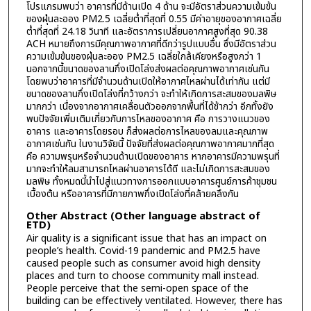
โปรแกรมพบว่า อาคารที่มีด้านเปิด 4 ด้าน จะมีอัตราส่วนความเข้มข้น
ของฝุ่นละออง PM2.5 เฉลี่ยต่ำที่สุดที่ 0.55 มีค่าอายุของอากาศเฉลี่ย
ต่ำที่สุดที่ 24.18 วินาที และอัตราการเปลี่ยนอากาศสูงที่สุด 90.38
ACH หมายถึงการมีคุณภาพอากาศที่ดีกว่ารูปแบบอื่น ซึ่งมีอัตราส่วน
ความเข้มข้นของฝุ่นละออง PM2.5 เฉลี่ยใกล้เคียงหรือสูงกว่า 1
นอกจากนี้ขนาดของลานกึ่งเปิดโล่งส่งผลต่อคุณภาพอากาศเช่นกัน
โดยพบว่าอาคารที่มีจำนวนด้านเปิดให้อากาศไหลผ่านได้เท่ากัน แต่มี
ขนาดของลานกึ่งเปิดโล่งที่กว้างกว่า จะทำให้เกิดการสะสมของมลพิษ
มากกว่า เนื่องจากอากาศเคลื่อนตัวออกจากพื้นที่ได้ช้ากว่า อีกทั้งยัง
พบปัจจัยเพิ่มเติมเกี่ยวกับการไหลของอากาศ คือ การวางแนวของ
อาคาร และอาคารโดยรอบ ก็ส่งผลต่อการไหลของลมและคุณภาพ
อากาศเช่นกัน ในงานวิจัยนี้ ปัจจัยที่ส่งผลต่อคุณภาพอากาศมากที่สุด
คือ ความพรุนหรือจำนวนด้านเปิดของอาคาร หากอาคารมีความพรุนที่
มากจะทำให้ลมสามารถไหลผ่านอาคารได้ดี และไม่เกิดการสะสมของ
มลพิษ ทั้งหมดนี้นำไปสู่แนวทางการออกแบบอาคารศูนย์การค้าชุมชน
เบื้องต้น หรืออาคารที่มีกายภาพกึ่งเปิดโล่งที่คล้ายคลึงกัน
Other Abstract (Other language abstract of
ETD)
Air quality is a significant issue that has an impact on
people’s health. Covid-19 pandemic and PM2.5 have
caused people such as consumer avoid high density
places and turn to choose community mall instead.
People perceive that the semi-open space of the
building can be effectively ventilated. However, there has