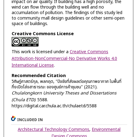
impact on air quality. If building has a high porosity, the
wind can flow through the building well and no
accumulation of pollution. The findings of this study led
to community mall design guidelines or other semi-open
space of buildings.
Creative Commons License
This work is licensed under a
Creative Commons
Attribution-NonCommercial-No Derivative Works 4.0
International License
.
Recommended Citation
วิศิษฏ์ศาสตร์กุล, พลกฤต, "ปัจจัยที่ส่งผลต่อคุณภาพอากาศ ในพื้นที่
กึ่งเปิดโล่งสาธารณะ ของศูนย์การค้าชุมชน" (2021).
Chulalongkorn University Theses and Dissertations
(Chula ETD)
. 5588.
https://digital.car.chula.ac.th/chulaetd/5588
INCLUDED IN
Architectural Technology Commons
,
Environmental
Design Commons