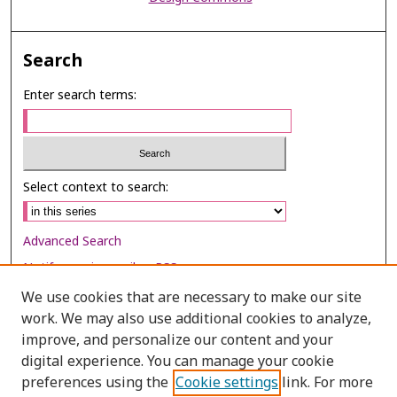
Search
Enter search terms:
Select context to search:
Advanced Search
Notify me via email or
RSS
We use cookies that are necessary to make our site
Browse
work. We may also use additional cookies to analyze,
Collections
improve, and personalize our content and your
digital experience. You can manage your cookie
Disciplines
preferences using the
Cookie settings
link. For more
Authors