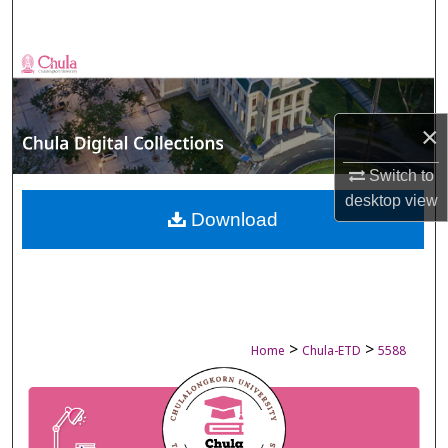
Search
Browse Collections
My Account
×
About
Switch to
desktop
view
Digital Commons Network™
Download
>
>
Home
Chula-ETD
5588