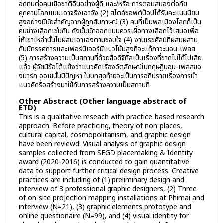
อดทนต่อคนเชื้อชาติอื่นอย่างผู้ดี และ/หรือ การตอบสนองต่อภัย
คุกคามโลกแบบเอาจริงเอาจัง (2) สไตล์ซอฟต์ป๊อปได้รับคะแนนนิยม
สูงอย่างมีนัยสำคัญจากผู้ถูกสัมภาษณ์ (3) คนที่เป็นพลเมืองโลกก็เป็น
คนช่างเลือกเช่นกัน ดังนั้นนักออกแบบควรเผื่อทางเลือกไว้เสมอเพื่อ
ให้เขาเหล่านั้นไปผสมเอาเองตามชอบใจ (4) งานเรขศิลป์ที่ผสมผสาน
กับนิทรรศการและเฟอร์นิเจอร์มีแนวโน้มสูงที่จะแก้ภาวะนอน-เพลส
(5) การสร้างความเป็นสถานที่ด้วยสื่อดิจิทัลเป็นเรื่องที่ขาดไม่ได้ไปเสีย
แล้ว ผู้จัยมีข้อโต้แย้งว่าแนวคิดเรื่องอัตลักษณ์ในทฤษฎีนอน-เพลสขอ
งมาร์ก ออเชนั้นมีปัญหา ในบทสุดท้ายจะเป็นการอภิปรายเรื่องการนำ
แนวคิดรื้อสร้างมาใช้กับการสร้างความเป็นสถานที่
Other Abstract (Other language abstract of
ETD)
This is a qualitative reseach with practice-based research
approach. Before practicing, theory of non-places,
cultural capital, cosmopolitanism, and graphic design
have been reviewd. Visual analysis of graphic design
samples collected from SEGD placemaking & Identity
award (2020-2016) is conducted to gain quantitative
data to support further critical design process. Creative
practices are including of (1) preliminary design and
interview of 3 professional graphic designers, (2) Three
of on-site projection mapping installations at Phimai and
interview (N=21), (3) graphic elements prototype and
online questionaire (N=99), and (4) visual identity for