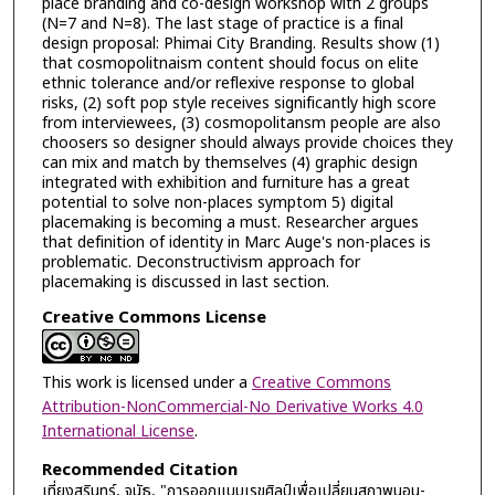
place branding and co-design workshop with 2 groups
(N=7 and N=8). The last stage of practice is a final
design proposal: Phimai City Branding. Results show (1)
that cosmopolitnaism content should focus on elite
ethnic tolerance and/or reflexive response to global
risks, (2) soft pop style receives significantly high score
from interviewees, (3) cosmopolitansm people are also
choosers so designer should always provide choices they
can mix and match by themselves (4) graphic design
integrated with exhibition and furniture has a great
potential to solve non-places symptom 5) digital
placemaking is becoming a must. Researcher argues
that definition of identity in Marc Auge's non-places is
problematic. Deconstructivism approach for
placemaking is discussed in last section.
Creative Commons License
This work is licensed under a
Creative Commons
Attribution-NonCommercial-No Derivative Works 4.0
International License
.
Recommended Citation
เที่ยงสุรินทร์, จนัธ, "การออกแบบเรขศิลป์เพื่อเปลี่ยนสภาพนอน-