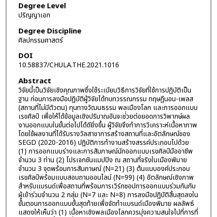
Degree Level
ปริญญาเอก
Degree Discipline
ศิลปกรรมศาสตร์
DOI
10.58837/CHULA.THE.2021.1016
Abstract
วิจัยนี้เป็นวิจัยเชิงคุณภาพซึ่งใช้ระเบียบวิธีการวิจัยที่ใช้การปฏิบัติเป็น
ฐาน ก่อนการลงมือปฏิบัติผู้วิจัยได้ทบทวรรณกรรม ทฤษฎีนอน-เพลส
(สถานที่ไม่มีตัวตน) ทุนทางวัฒนธรรม พลเมืองโลก และการออกแบบ
เรขศิลป์ เพื่อให้ได้ข้อมูลเชิงปริมาณอันจะช่่วยต่อยอดการวิพากษ์ผล
งานออกแบบในขั้นต่อไปได้ดียิ่งขึ้น ผู้วิจัยจึงทำการวิเคราะห์เนื้อหาภาพ
โดยใช้ผลงานที่ได้รับรางวัลสาขาการสร้างสถานที่และอัตลักษณ์ของ
SEGD (2020-2016) ปฏิบัติการทำงานสร้างสรรค์ประกอบไปด้วย
(1) การออกแบบร่างและการสัมภาษณ์นักออกแบบเรขศิลป์มืออาชีพ
จำนวน 3 ท่าน (2) โปรเจกชันแมปปิง ณ สถานที่จริงในเมืองพิมาย
จำนวน 3 จุดพร้อมการสัมภาษณ์ (N=21) (3) ต้นแบบองค์ประกอบ
เรขศิลป์พร้อมแบบสอบถามออนไลน์ (N=99) (4) อัตลักษณ์เชิงภาพ
สำหรับแบรนด์เพื่อสถานที่พร้อมการเวิร์กชอปการออกแบบร่วมกันกับ
ผู้เข้าร่วมจำนวน 2 กลุ่ม (N=7 และ N=8) การลงมือปฏิบัติสิ้นสุดลงใน
ขั้นตอนการออกแบบขั้นสุดท้ายเพื่อจัดทำแบรนด์เมืองพิมาย ผลลัพธ์
แสดงให้เห็นว่า (1) เนื้อหาเชิงพลเมืองโลกควรมุ่งความสนใจไปที่การที่