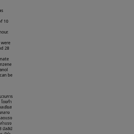
as
of 10
hour.
s were
nd 28
onate
enzene
danol
 can be
ะบวนการ
ต โดยทำ
ซลเซียส
ป็นกลาง
สารลดแรง
าค่าแรง
 มิลลินิ