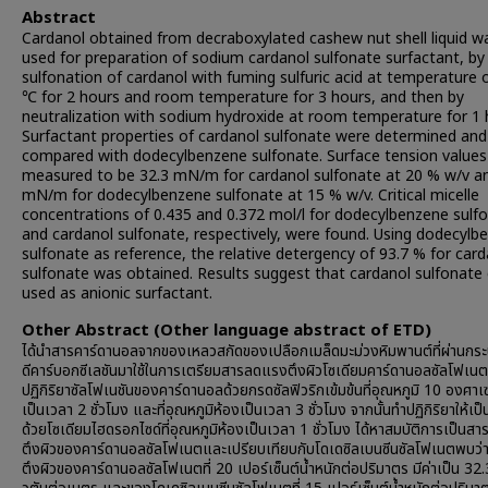
Abstract
Cardanol obtained from decraboxylated cashew nut shell liquid w
used for preparation of sodium cardanol sulfonate surfactant, by
sulfonation of cardanol with fuming sulfuric acid at temperature 
℃ for 2 hours and room temperature for 3 hours, and then by
neutralization with sodium hydroxide at room temperature for 1 
Surfactant properties of cardanol sulfonate were determined and
compared with dodecylbenzene sulfonate. Surface tension value
measured to be 32.3 mN/m for cardanol sulfonate at 20 % w/v a
mN/m for dodecylbenzene sulfonate at 15 % w/v. Critical micelle
concentrations of 0.435 and 0.372 mol/l for dodecylbenzene sulf
and cardanol sulfonate, respectively, were found. Using dodecylb
sulfonate as reference, the relative detergency of 93.7 % for car
sulfonate was obtained. Results suggest that cardanol sulfonate
used as anionic surfactant.
Other Abstract (Other language abstract of ETD)
ได้นำสารคาร์ดานอลจากของเหลวสกัดของเปลือกเมล็ดมะม่วงหิมพานต์ที่ผ่านกร
ดีคาร์บอกซีเลชันมาใช้ในการเตรียมสารลดแรงตึงผิวโซเดียมคาร์ดานอลซัลโฟเน
ปฏิกิริยาซัลโฟเนชันของคาร์ดานอลด้วยกรดซัลฟิวริกเข้มข้นที่อุณหภูมิ 10 องศาเ
เป็นเวลา 2 ชั่วโมง และที่อุณหภูมิห้องเป็นเวลา 3 ชั่วโมง จากนั้นทำปฏิกิริยาให้เ
ด้วยโซเดียมไฮดรอกไซด์ที่อุณหภูมิห้องเป็นเวลา 1 ชั่วโมง ได้หาสมบัติการเป็น
ตึงผิวของคาร์ดานอลซัลโฟเนตและเปรียบเทียบกับโดเดซิลเบนซีนซัลโฟเนตพบว่
ตึงผิวของคาร์ดานอลซัลโฟเนตที่ 20 เปอร์เซ็นต์น้ำหนักต่อปริมาตร มีค่าเป็น 32.3