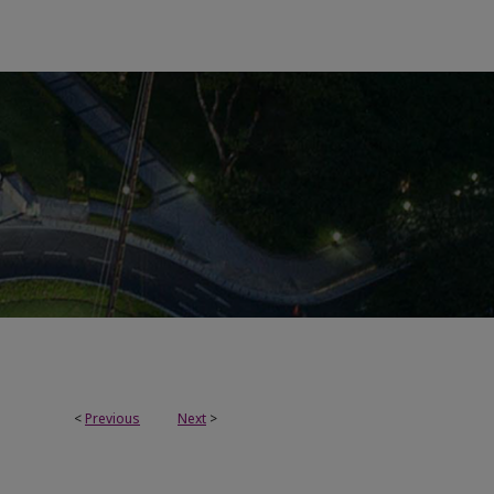
<
Previous
Next
>