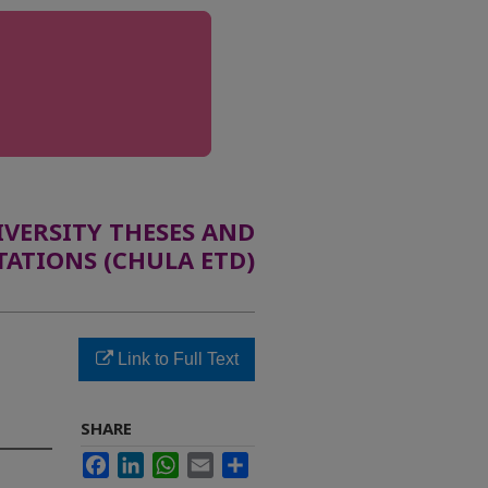
ERSITY THESES AND
TATIONS (CHULA ETD)
Link to Full Text
SHARE
Facebook
LinkedIn
WhatsApp
Email
Share