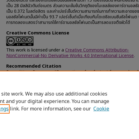
วตันต่อเมตร และของโดเดซิลเบนซีนซัลโฟเนตที่ 15 เปอร์เซ็นต์น้ำหนักต่อปริมาต
เป็น 28 มิลลินิวตันต่อเมตร ส่วนความเข้มข้นวิกฤติของไมเซลล์ของคาร์ดานอลซ
เป็น 0.372 โมลต่อลิตร และค่าเปอร์เซ็นต์ความสามารถในการทำความสะอาดของ
นอลซัลโฟเนตนั้นมีค่าเป็น 93.7 เปอร์เซ็นต์เมื่อเทียบกับโดเดซิลเบนซีนซัลโฟเน
การทดลองแสดงว่าสามารถใช้คาร์ดานอลซัลโฟเนตเป็นสารลดแรงตึงผิวได้
Creative Commons License
This work is licensed under a
Creative Commons Attribution-
NonCommercial-No Derivative Works 4.0 International License
.
Recommended Citation
Peungjitton, Passapan, "Preparation of surfactant from cardanol
(2002).
Chulalongkorn University Theses and Dissertations (Chu
ETD)
. 55251.
https://digital.car.chula.ac.th/chulaetd/55251
 site work. We may also use additional cookies
nt and your digital experience. You can manage
ings
link. For more information, see our
Cookie
Home
|
About
|
FAQ
|
My Account
|
Access
Privacy
Copyright