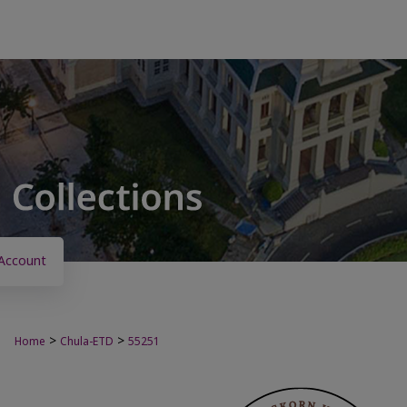
Account
>
>
Home
Chula-ETD
55251