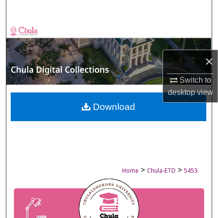
Search
Browse Collections
My Account
×
Switch to
About
desktop
view
Digital Commons Network™
Download
>
>
Home
Chula-ETD
5453