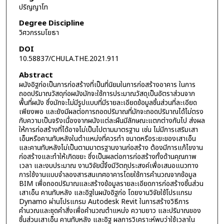
ปริญญาโท
Degree Discipline
วิศวกรรมโยธา
DOI
10.58837/CHULA.THE.2021.911
Abstract
ผนังอิฐก่อเป็นการก่อสร้างที่เป็นที่นิยมในการก่อสร้างอาคาร ในการ
ถอดปริมาณวัสดุก่อผนังมักจะใช้การประมาณวัสดุเป็นอัตราส่วนจาก
พื้นที่ผนัง ซึ่งมักจะไม่มีรูปแบบที่มีรายละเอียดข้อมูลชิ้นส่วนที่ละเอียด
เพียงพอ และยังมีผลต่อการถอดปริมาณที่มักจะถอดปริมาณได้ไม่ตรง
กับความเป็นจริงเนื่องจากผนังแต่ละผืนมีลักษณะแตกต่างกันไป ส่งผล
ให้การก่อสร้างที่ได้อาจไม่เป็นไปตามมาตรฐาน เช่น ไม่มีการเสริมเสา
เอ็นหรือคานทับหลังในตำแหน่งที่ควรทำ ขนาดหรือระยะของเสาเอ็น
และคานทับหลังไม่เป็นตามมาตรฐานงานก่อสร้าง ต้องมีการแก้ไขงาน
ก่อสร้างและทำให้เกิดขยะ ซึ่งเป็นผลต่อการก่อสร้างทั้งด้านคุณภาพ
เวลา และงบประมาณ งานวิจัยนี้จึงมีวัตถุประสงค์เพื่อเสนอแนวทาง
การใช้งานแบบจำลองสารสนเทศอาคารโดยใช้การคำนวณจากข้อมูล
BIM เพื่อถอดปริมาณและสร้างข้อมูลรายละเอียดการก่อสร้างชิ้นส่วน
เสาเอ็น คานทับหลัง และอิฐในผนังอิฐก่อ โดยงานวิจัยใช้โปรแกรม
Dynamo ผ่านโปรแกรม Autodesk Revit ในการสร้างวิธีการ
คำนวณและชุดคำสั่งเพื่อคำนวณตำแหน่ง ความยาว และปริมาณของ
ชิ้นส่วนเสาเอ็น คานทับหลัง และอิฐ ผลการวิเคราะห์พบว่าใช้เวลาใน