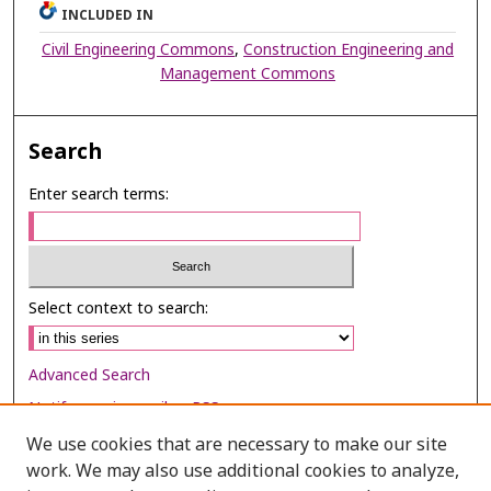
INCLUDED IN
Civil Engineering Commons
,
Construction Engineering and
Management Commons
Search
Enter search terms:
Select context to search:
Advanced Search
Notify me via email or
RSS
We use cookies that are necessary to make our site
Browse
work. We may also use additional cookies to analyze,