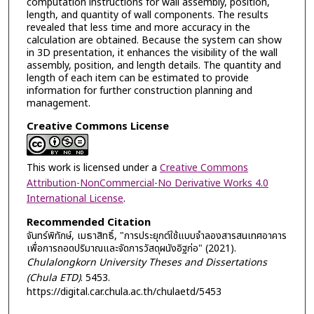
computation instructions for wall assembly, position,
length, and quantity of wall components. The results
revealed that less time and more accuracy in the
calculation are obtained. Because the system can show
in 3D presentation, it enhances the visibility of the wall
assembly, position, and length details. The quantity and
length of each item can be estimated to provide
information for further construction planning and
management.
Creative Commons License
This work is licensed under a
Creative Commons
Attribution-NonCommercial-No Derivative Works 4.0
International License
.
Recommended Citation
จันทร์พิทักษ์, เมธาสิทธิ์, "การประยุกต์ใช้แบบจำลองสารสนเทศอาคาร
เพื่อการถอดปริมาณและจัดการวัสดุผนังอิฐก่อ" (2021).
Chulalongkorn University Theses and Dissertations
(Chula ETD)
. 5453.
https://digital.car.chula.ac.th/chulaetd/5453