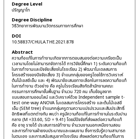
Degree Level
ปริญญาโท
Degree Discipline
วิธีวิทยาการพัฒนานวัตกรรมทางการศึกษา
DOI
10.58837/CHULA.THE.2021.878
Abstract
ความท้อแท้ในการทำงานเกิดจากการตอบสนองต่อความเครียดเป็น
เวลานานโดยไม่สามารถจัดการได้ การวิจัยนี้ศึกษา 1) ระดับความท้อแท้
ในการทำงานและปัจจัยเสี่ยงในโรงเรียน 2) พัฒนาโมเดลสมการ
โครงสร้างของปัจจัยเสี่ยง 3) จำแนกกลุ่มของครูโดยใช้การวิเคราะห์
ต้นไม้เอสอีเอ็ม และ 4) พัฒนาข้อเสนอทางเลือกในการลดความท้อแท้
ในการทำงาน ตัวอย่าง คือ ครูในโรงเรียนสังกัดสำนักงานคณะ
กรรมการการศึกษาขั้นพื้นฐาน จำนวน 720 คน เก็บข้อมูลจาก
แบบสอบถามออนไลน์ และวิเคราะห์ด้วย Independent sample t-
test one-way ANOVA โมเดลสมการโครงสร้าง และต้นไม้เอสอี
เอ็ม (SEM tree) จำแนกกลุ่มครูตามความแปรปรวนและสัมประสิทธิ์
อิทธิพลที่แตกต่างกัน พบว่า ครูมีความท้อแท้ในการทำงานในระดับปาน
กลาง (M =33.60, SD = 9.41) โดยมีปัจจัยที่ส่งผลต่อความท้อแท้
คือ อายุ รายได้ ประสบการณ์ทำงาน จำนวนงานนอกเหนืองานสอน
และการทำงานฝ่ายงบประมาณและแผนงาน ซึ่งการรับรู้ความสามารถ
ในตนเอง และการสนับสนุนจากโรงเรียน ส่งผลต่อความท้อแท้ในการ