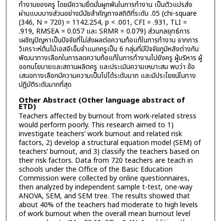
ทำงานของครู โดยมีความยึดมั่นผูกพันในการทำงาน เป็นตัวแปรส่ง
ผ่านแบบบางส่วนอย่างมีนัยสำคัญทางสถิติที่ระดับ .05 (chi-square
(346, N = 720) = 1142.254, p < .001, CFI = .931, TLI =
.919, RMSEA = 0.057 และ SRMR = 0.079) ส่วนกลยุทธ์การ
เผชิญปัญหาเป็นปัจจัยที่ไม่ส่งผลต่อความท้อแท้ในการทำงาน จากการ
วิเคราะห์ต้นไม้เอสอีเอ็มจำแนกครูเป็น 6 กลุ่มที่มีปัจจัยภูมิหลังต่างกัน
พัฒนาทางเลือกในการลดความท้อแท้ในการทำงานไปยังครู ผู้บริหาร ผู้
ออกนโยบายและสถานผลิตครู และประเมินความเหมาะสม พบว่า ข้อ
เสนอทางเลือกมีความความเป็นไปได้ระดับมาก และมีประโยชน์ในทาง
ปฏิบัติระดับมากที่สุด
Other Abstract (Other language abstract of
ETD)
Teachers affected by burnout from work-related stress
would perform poorly. This research aimed to 1)
investigate teachers’ work burnout and related risk
factors, 2) develop a structural equation model (SEM) of
teachers’ burnout, and 3) classify the teachers based on
their risk factors. Data from 720 teachers are teach in
schools under the Office of the Basic Education
Commission were collected by online questionnaires,
then analyzed by independent sample t-test, one-way
ANOVA, SEM, and SEM tree. The results showed that
about 40% of the teachers had moderate to high levels
of work burnout when the overall mean burnout level