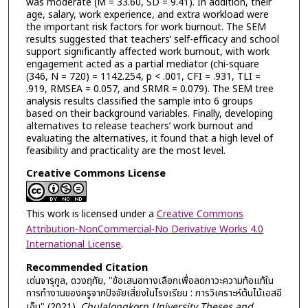
was moderate (M = 33.60, SD = 9.41). In addition, their
age, salary, work experience, and extra workload were
the important risk factors for work burnout. The SEM
results suggested that teachers’ self-efficacy and school
support significantly affected work burnout, with work
engagement acted as a partial mediator (chi-square
(346, N = 720) = 1142.254, p < .001, CFI = .931, TLI =
.919, RMSEA = 0.057, and SRMR = 0.079). The SEM tree
analysis results classified the sample into 6 groups
based on their background variables. Finally, developing
alternatives to release teachers’ work burnout and
evaluating the alternatives, it found that a high level of
feasibility and practicality are the most level.
Creative Commons License
This work is licensed under a
Creative Commons
Attribution-NonCommercial-No Derivative Works 4.0
International License
.
Recommended Citation
เด่นจารุกูล, ดวงฤทัย, "ข้อเสนอทางเลือกเพื่อลดภาวะความท้อแท้ใน
การทำงานของครูจากปัจจัยเสี่ยงในโรงเรียน : การวิเคราะห์ต้นไม้เอสอี
เอ็ม" (2021).
Chulalongkorn University Theses and