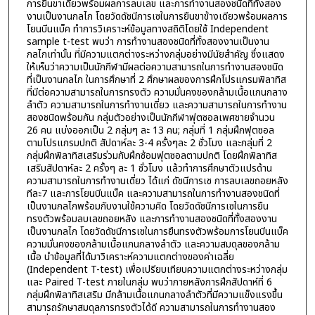
การยืนขาเดียวพร้อมผลการลบเลข และการทำงานสองชนิดที่ทั้งสอง
งานเป็นงานกลไก โดยวัดดัชนีการเซในการยืนขาข้างเดียวพร้อมผลการ
โยนบีนแบ็ค ทำการวิเคราะห์ข้อมูลทางสถิติโดยใช้ Independent
sample t-test พบว่า การทำงานสองชนิดที่ทั้งสองงานเป็นงาน
กลไกเท่านั้น ที่มีความแตกต่างระหว่างกลุ่มอย่างมีนัยสำคัญ ซึ่งแสดง
ให้เห็นว่าความเป็นนักกีฬามีผลต่อความสามารถในการทำงานสองชนิด
ที่เป็นงานกลไก ในการศึกษาที่ 2 ศึกษาผลของการฝึกโปรแกรมพิลาทิส
ที่มีต่อความสามารถในการทรงตัว ความมั่นคงของกล้ามเนื้อแกนกลาง
ลำตัว ความสามารถในการทำงานเดี่ยว และความสามารถในการทำงาน
สองชนิดพร้อมกัน กลุ่มตัวอย่างเป็นนักกีฬาฟุตซอลเพศชายจำนวน
26 คน แบ่งออกเป็น 2 กลุ่มๆ ละ 13 คน; กลุ่มที่ 1 กลุ่มฝึกฟุตซอล
ตามโปรแกรมปกติ สัปดาห์ละ 3-4 ครั้งๆละ 2 ชั่วโมง และกลุ่มที่ 2
กลุ่มฝึกพิลาทิสเสริมร่วมกับฝึกซ้อมฟุตซอลตามปกติ โดยฝึกพิลาทิส
เสริมสัปดาห์ละ 2 ครั้งๆ ละ 1 ชั่วโมง แล้วทำการศึกษาตัวแปรด้าน
ความสามารถในการทำงานเดี่ยว ได้แก่ ดัชนีการเซ การลบเลขถอยหลัง
ทีละ7 และการโยนบีนแบ็ค และความสามารถในการทำงานสองชนิดที่
เป็นงานกลไกพร้อมกับงานใช้ความคิด โดยวัดดัชนีการเซในการยืน
ทรงตัวพร้อมลบเลขถอยหลัง และการทำงานสองชนิดที่ทั้งสองงาน
เป็นงานกลไก โดยวัดดัชนีการเซในการยืนทรงตัวพร้อมการโยนบีนแบ็ค
ความมั่นคงของกล้ามเนื้อแกนกลางลำตัว และความสมดุลของกล้าม
เนื้อ นำข้อมูลที่ได้มาวิเคราะห์ความแตกต่างของค่าเฉลี่ย
(Independent T-test) เพื่อเปรียบเทียบความแตกต่างระหว่างกลุ่ม
และ Paired T-test ภายในกลุ่ม พบว่าภายหลังการฝึกสัปดาห์ที่ 6
กลุ่มฝึกพิลาทิสเสริม มีกล้ามเนื้อแกนกลางลำตัวที่มีความแข็งแรงขึ้น
สามารถรักษาสมดุลการทรงตัวได้ดี ความสามารถในการทำงานสอง