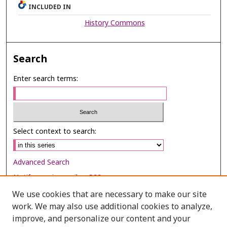
INCLUDED IN
History Commons
Search
Enter search terms:
Select context to search:
Advanced Search
Notify me via email or
RSS
We use cookies that are necessary to make our site
Browse
work. We may also use additional cookies to analyze,
Collections
improve, and personalize our content and your