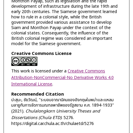
Monthon Payap, such as legislation and the rapid
development of infrastructure during the late 19th and
early 20th centuries. The Siamese government learned
how to rule in a colonial style, while the British
government provided various assistance to develop
Siam and Monthon Payap under the context of the
colonial states. Consequently, the influence of the
British colonial regime was considered an important
model for the Siamese government.
Creative Commons License
This work is licensed under a
Creative Commons
Attribution-NonCommercial-No Derivative Works 4.0
International License
.
Recommended Citation
ปะสุนะ, ชัยวัฒน์, "ระบอบอาณานิคมของอังกฤษในพม่าและแหลม
มลายูกับการจัดการมณฑลพายัพของรัฐสยาม ค.ศ. 1894-1933"
(2021).
Chulalongkorn University Theses and
Dissertations (Chula ETD)
. 5276.
https://digital.car.chula.ac.th/chulaetd/5276