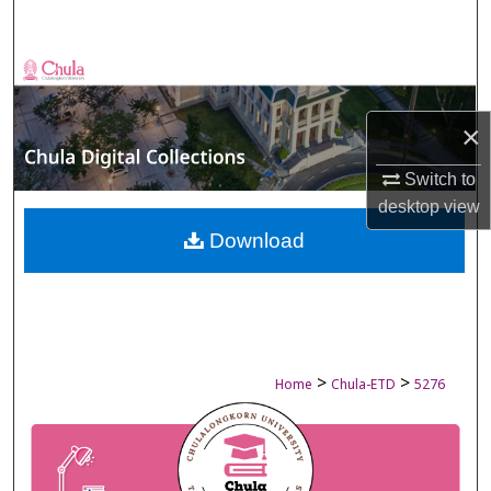
Search
Browse Collections
My Account
×
Switch to
About
desktop
view
Digital Commons Network™
Download
>
>
Home
Chula-ETD
5276