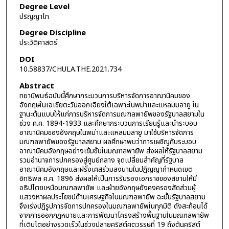
Degree Level
ปริญญาโท
Degree Discipline
ประวัติศาสตร์
DOI
10.58837/CHULA.THE.2021.734
Abstract
ทยานิพนธ์ฉบับนี้ศึกษากระบวนการบริหารจัดการอาณานิคมของ
อังกฤษในเอเชียตะวันออกเฉียงใต้เฉพาะในพม่าและแหลมมลายู ใน
ฐานะต้นแบบให้แก่การบริหารจัดการมณฑลพายัพของรัฐบาลสยามใน
ช่วง ค.ศ. 1894-1933 และศึกษากระบวนการเรียนรู้และนำระบอบ
อาณานิคมของอังกฤษในพม่าและแหลมมลายู มาใช้บริหารจัดการ
มณฑลพายัพของรัฐบาลสยาม ผลศึกษาพบว่าการเผชิญกับระบอบ
อาณานิคมอังกฤษอย่างเข้มข้นในมณฑลพายัพ ส่งผลให้รัฐบาลสยาม
รวมอำนาจการปกครองสู่ศูนย์กลาง จุดเปลี่ยนสำคัญที่รัฐบาล
อาณานิคมอังกฤษและฝรั่งเศสร่วมลงนามในปฏิญญากำหนดเขต
อิทธิพล ค.ศ. 1896 ส่งผลให้เป็นการรับรองเอกราชของสยามให้มี
อธิปไตยเหนือมณฑลพายัพ และฝ่ายอังกฤษยังคงครองสัดส่วนผู้
แสวงหาผลประโยชน์ด้านเศรษฐกิจในมณฑลพายัพ ฉะนั้นรัฐบาลสยาม
จึงเร่งปฏิรูปการจัดการปกครองในมณฑลพายัพในทุกมิติ ดังสะท้อนได้
จากการออกกฎหมายและการพัฒนาโครงสร้างพื้นฐานในมณฑลพายัพ
ที่เติบโตอย่างรวดเร็วในช่วงปลายคริสต์ศตวรรษที่ 19 ถึงต้นคริสต์