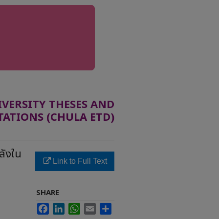
ERSITY THESES AND
TATIONS (CHULA ETD)
ลังใน
Link to Full Text
SHARE
Facebook
LinkedIn
WhatsApp
Email
Share