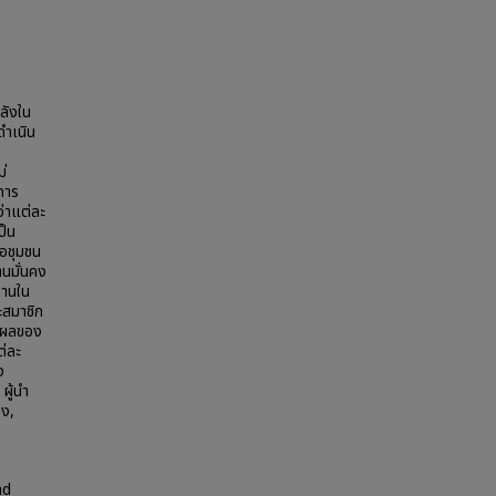
ลังใน
ดำเนิน
่
การ
่าแต่ละ
ป็น
ือชุมชน
านมั่นคง
งานใน
ะสมาชิก
วนผลของ
ต่ละ
ง
ผู้นำ
ยง,
nd