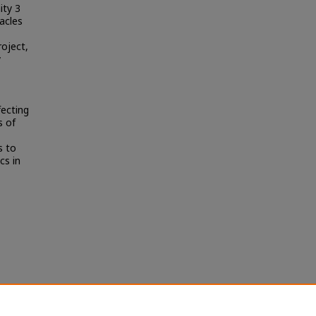
ty 3
acles
oject,
y
fecting
s of
s to
cs in
มชน