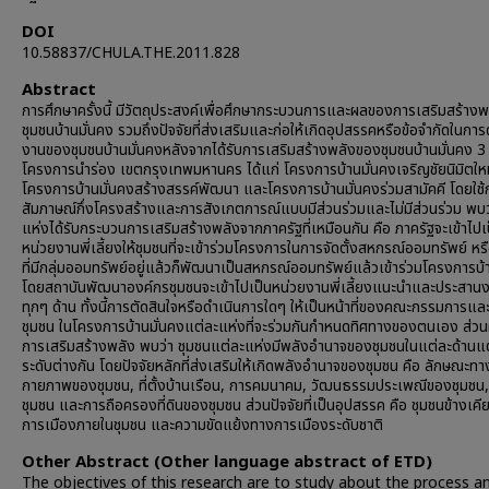
DOI
10.58837/CHULA.THE.2011.828
Abstract
การศึกษาครั้งนี้ มีวัตถุประสงค์เพื่อศึกษากระบวนการและผลของการเสริมสร้างพ
ชุมชนบ้านมั่นคง รวมถึงปัจจัยที่ส่งเสริมและก่อให้เกิดอุปสรรคหรือข้อจำกัดในการ
งานของชุมชนบ้านมั่นคงหลังจากได้รับการเสริมสร้างพลังของชุมชนบ้านมั่นคง 3
โครงการนำร่อง เขตกรุงเทพมหานคร ได้แก่ โครงการบ้านมั่นคงเจริญชัยนิมิตใหม
โครงการบ้านมั่นคงสร้างสรรค์พัฒนา และโครงการบ้านมั่นคงร่วมสามัคคี โดยใช้
สัมภาษณ์กึ่งโครงสร้างและการสังเกตการณ์แบบมีส่วนร่วมและไม่มีส่วนร่วม พบว
แห่งได้รับกระบวนการเสริมสร้างพลังจากภาครัฐที่เหมือนกัน คือ ภาครัฐจะเข้าไปเ
หน่วยงานพี่เลี้ยงให้ชุมชนที่จะเข้าร่วมโครงการในการจัดตั้งสหกรณ์ออมทรัพย์ หร
ที่มีกลุ่มออมทรัพย์อยู่แล้วก็พัฒนาเป็นสหกรณ์ออมทรัพย์แล้วเข้าร่วมโครงการบ้
โดยสถาบันพัฒนาองค์กรชุมชนจะเข้าไปเป็นหน่วยงานพี่เลี้ยงแนะนำและประสาน
ทุกๆ ด้าน ทั้งนี้การตัดสินใจหรือดำเนินการใดๆ ให้เป็นหน้าที่ของคณะกรรมการแล
ชุมชน ในโครงการบ้านมั่นคงแต่ละแห่งที่จะร่วมกันกำหนดทิศทางของตนเอง ส่
การเสริมสร้างพลัง พบว่า ชุมชนแต่ละแห่งมีพลังอำนาจของชุมชนในแต่ละด้านแ
ระดับต่างกัน โดยปัจจัยหลักที่ส่งเสริมให้เกิดพลังอำนาจของชุมชน คือ ลักษณะทา
กายภาพของชุมชน, ที่ตั้งบ้านเรือน, การคมนาคม, วัฒนธรรมประเพณีของชุมชน, 
ชุมชน และการถือครองที่ดินของชุมชน ส่วนปัจจัยที่เป็นอุปสรรค คือ ชุมชนข้างเคี
การเมืองภายในชุมชน และความขัดแย้งทางการเมืองระดับชาติ
Other Abstract (Other language abstract of ETD)
The objectives of this research are to study about the process a