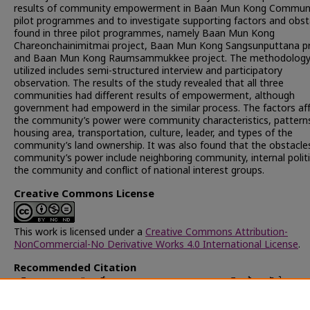
results of community empowerment in Baan Mun Kong Communi
pilot programmes and to investigate supporting factors and obst
found in three pilot programmes, namely Baan Mun Kong
Chareonchainimitmai project, Baan Mun Kong Sangsunputtana pr
and Baan Mun Kong Raumsammukkee project. The methodolog
utilized includes semi-structured interview and participatory
observation. The results of the study revealed that all three
communities had different results of empowerment, although
government had empowerd in the similar process. The factors af
the community’s power were community characteristics, pattern
housing area, transportation, culture, leader, and types of the
community’s land ownership. It was also found that the obstacle
community’s power include neighboring community, internal politi
the community and conflict of national interest groups.
Creative Commons License
This work is licensed under a
Creative Commons Attribution-
NonCommercial-No Derivative Works 4.0 International License
.
Recommended Citation
ชูเงิน, ทรงธรรม, "การศึกษากระบวนการและผลของการเสริมสร้างพลังในสามชุ
นำร่องของโครงการบ้านมั่นคง กรุงเทพมหานคร" (2011).
Chulalongkorn
University Theses and Dissertations (Chula ETD)
. 51684.