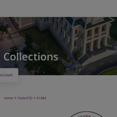
Account
>
>
Home
Chula-ETD
51684