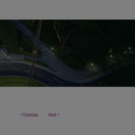
<
Previous
Next
>