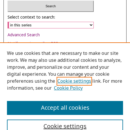
Select context to search:
Advanced Search
Notify me via email or
RSS
We use cookies that are necessary to make our site
Browse
work. We may also use additional cookies to analyze,
Collections
improve, and personalize our content and your
digital experience. You can manage your cookie
Disciplines
preferences using the
Cookie settings
link. For more
Authors
information, see our
Cookie Policy
Author Corner
Author FAQ
Accept all cookies
Cookie settings