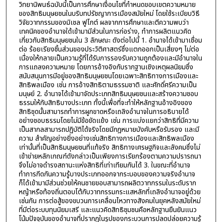
วิทยานิพนธ์ฉบับนี้เป็นการศึกษาเงื่อนไขที่กำหนดขอบเขตความหมาย
ของสิทธิมนุษยชนในบริบทปรัชญาการเมืองสมัยใหม่ โดยใช้ระเบียบวิธี
วิจัยวาทกรรมของมิเชล ฟูโกต์ ผลจากการศึกษาและตีความพบว่า
เทคนิคของอำนาจใด้เข้ามามีส่วนในการก่อร่าง, ทำการผลิตแนวคิด
เกี่ยวกับสิทธิมนุษยชนใน 3 ลักษณะ ดังต่อไปนี้ 1. อำนาจได้เข้ามาเชื่อม
ต่อ ร้อยเรียงชิ้นส่วนของประวัติศาสตร์ซึ่งแตกออกเป็นเสี่ยงๆ ไม่ต่อ
เนื่องให้กลายเป็นความรู้ที่ได้รับการรองรับความถูกต้องและมีอำนาจใน
การแถลงความหมาย โดยการอ้างอิงกับรากฐานเชิงเหตุผลนิยมซึ่ง
สนับสนุนการมีอยู่ของสิทธิมนุษยชนโดยเฉพาะสิทธิทางการเมืองและ
สิทธิพลเมือง เช่น การอ้างสิทธิตามธรรมชาติ และศักดิ์ศรีความเป็น
มนุษย์ 2. อำนาจได้เข้ามาจัดประเภทสิทธิมนุษยชนและสร้างความชอบ
ธรรมให้กับสิทธิบางประเภท ทั้งนี้เพื่อที่จะทำให้หลักฐานอ้างอิงของ
สิทธิชุดนั้นสามารถทำการผูกขาดหรือเถลิงอำนาจในการอธิบายได้
อย่างชอบธรรมโดยไม่มีข้อขัดแย้ง เช่น การแบ่งแยกว่าสิทธิที่มีความ
เป็นสากลสามารถปฏิบัติได้จริงโดยมีกฎหมายบังคับหรือรับรอง และมี
ความ สำคัญอย่างยิ่งอย่างเช่นสิทธิทางการเมืองและสิทธิพลเมือง
เท่านั้นที่เป็นสิทธิมนุษยชนที่แท้จริง สิทธิทางเศรษฐกิจและลังคมซึ่งไม่
เข้าข่ายหลักเกณฑ์ดังกล่าวเป็นเพียงการเรียกร้องตามความปรารถนา
จึงไม่อาจดำรงสถานะแห่งสิทธิที่เท่าเทียมกันได้ 3. ในขณะที่อำนาจ
ทำการกีดกันความรู้บางประเภทออกจากระบอบของความจริงอำนาจ
ก็ได้เข้ามามีส่วนช่วยให้คนชายขอบสามารถผลิตวาทกรรมในระดับราก
หญ้าหรือท้องถิ่นตอบโต้กับวาทกรรมกระแสหลักที่เถลิงอำนาจอยู่ด้วย
เช่นกัน การต่อสู้ของขบวนการเคลื่อนไหวทางสังคมในยุคหลังสมัยใหม่
ที่มีต่อระบบทุนนิยมเสรี และแนวคิดสิทธิชุมชนคือหลักฐานยืนยันแนว
โน้มปัจจุบันของอำนาจที่ปรากฏในรูปของกระบวนการปลดปล่อยความรู้