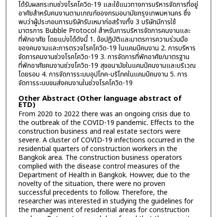
ได้รับผลกระทบช่วงโรคโควิด-19 และใช้แนวทางการบริหารจัดการที่อยู่
อาศัยสำหรับคนงานตามเกณฑ์ของกรมอนามัยกรุงเทพมหานคร ซึ่ง
พบว่าผู้ประกอบการบริษัทรับเหมาก่อสร้างทั้ง 3 บริษัทมีการใช้
มาตรการ Bubble Protocol สำหรับการบริหารจัดการคนงานและ
ที่พักอาศัย โดยแบ่งได้ดังนี้ 1. ข้อปฏิบัติและมาตรการความร่วมมือ
ของคนงานและการตรวจโรคโควิด-19 ในแคมป์คนงาน 2. การบริหาร
จัดการคนงานช่วงโรคโควิด-19 3. การจัดการที่พักอาศัย/มาตรฐาน
ที่พักอาศัยคนงานช่วงโควิด-19 สุขอนามัยในแคมป์คนงานและบริเวณ
โดยรอบ 4. การจัดการระบบอุปโภค-บริโภคในแคมป์คนงาน 5. การ
จัดการระบบขนส่งคนงานในช่วงโรคโควิด-19
Other Abstract (Other language abstract of
ETD)
From 2020 to 2022 there was an ongoing crisis due to
the outbreak of the COVID-19 pandemic. Effects to the
construction business and real estate sectors were
severe. A cluster of COVID-19 infections occurred in the
residential quarters of construction workers in the
Bangkok area. The construction business operators
complied with the disease control measures of the
Department of Health in Bangkok. Howver, due to the
novelty of the situation, there were no proven
successful precedents to follow. Therefore, the
researcher was interested in studying the guidelines for
the management of residential areas for construction