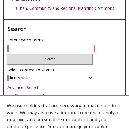
Urban, Community and Regional Planning Commons
Search
Enter search terms:
Select context to search:
Advanced Search
Notify me via email or
RSS
We use cookies that are necessary to make our site
Browse
work. We may also use additional cookies to analyze,
Collections
improve, and personalize our content and your
digital experience. You can manage your cookie
Disciplines