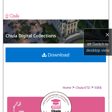
Search
Browse Collections
My Account
×
About
Switch to
desktop
view
Digital Commons Network™
Download
>
>
Home
Chula-ETD
5058